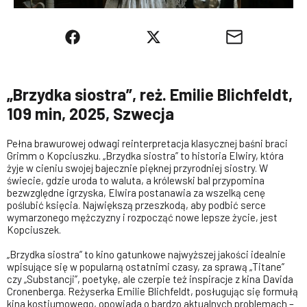
„Brzydka siostra”, reż. Emilie Blichfeldt,
109 min, 2025, Szwecja
Pełna brawurowej odwagi reinterpretacja klasycznej baśni braci
Grimm o Kopciuszku. „Brzydka siostra” to historia Elwiry, która
żyje w cieniu swojej bajecznie pięknej przyrodniej siostry. W
świecie, gdzie uroda to waluta, a królewski bal przypomina
bezwzględne igrzyska, Elwira postanawia za wszelką cenę
poślubić księcia. Największą przeszkodą, aby podbić serce
wymarzonego mężczyzny i rozpocząć nowe lepsze życie, jest
Kopciuszek.
„Brzydka siostra” to kino gatunkowe najwyższej jakości idealnie
wpisujące się w popularną ostatnimi czasy, za sprawą „Titane”
czy „Substancji”, poetykę, ale czerpie też inspiracje z kina Davida
Cronenberga. Reżyserka Emilie Blichfeldt, posługując się formułą
kina kostiumowego, opowiada o bardzo aktualnych problemach –