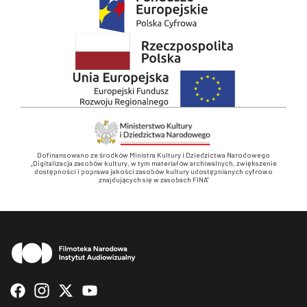
Dofinansowano ze środków Ministra Kultury i Dziedzictwa Narodowego
„Digitalizacja zasobów kultury, w tym materiałów archiwalnych, zwiększenie
dostępności i poprawa jakości zasobów kultury udostępnianych cyfrowo
znajdujących się w zasobach FINA”
Stopka