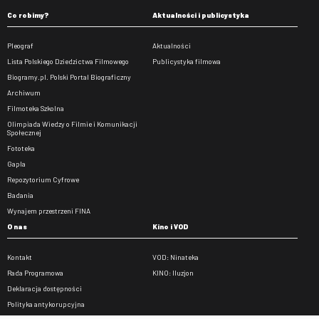
Co robimy?
Aktualności i publicystyka
Pleograf
Aktualności
Lista Polskiego Dziedzictwa Filmowego
Publicystyka filmowa
Biogramy.pl. Polski Portal Biograficzny
Archiwum
Filmoteka Szkolna
Olimpiada Wiedzy o Filmie i Komunikacji
Społecznej
Fototeka
Gapla
Repozytorium Cyfrowe
Badania
Wynajem przestrzeni FINA
O nas
Kino i VOD
Kontakt
VOD: Ninateka
Rada Programowa
KINO: Iluzjon
Deklaracja dostępności
Polityka antykorupcyjna