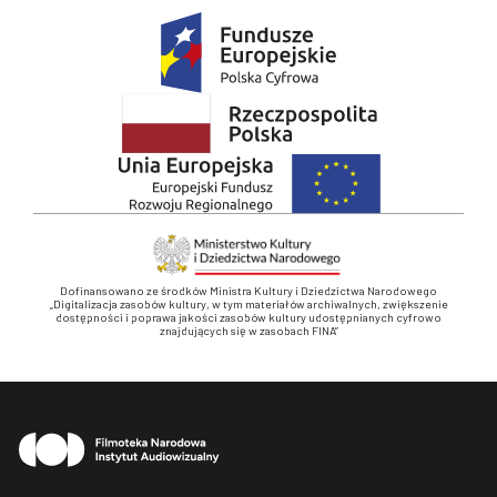
Dofinansowano ze środków Ministra Kultury i Dziedzictwa Narodowego
„Digitalizacja zasobów kultury, w tym materiałów archiwalnych, zwiększenie
dostępności i poprawa jakości zasobów kultury udostępnianych cyfrowo
znajdujących się w zasobach FINA”
Stopka