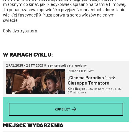
miłosnym do kina”, jaki kiedykolwiek spisano na taśmie filmowej.
Ta ponadczasowa opowieść o przyjaźni, marzeniach, dorastaniu i
wielkiej fascynacji X Muzą porwała serca widzów na całym
świecie.
Opis dystrybutora
W RAMACH CYKLU:
2 PAŹ,2025 - 2 STY,2026
8 razy, sprawdź daty i godziny
POKAZ FILMOWY
„Cinema Paradiso ”, reż.
Giuseppe Tornatore
Kino Iluzjon
Ludwika Narbutta 50A, 02-
541 Warszawa
KUP BILET
MIEJSCE WYDARZENIA