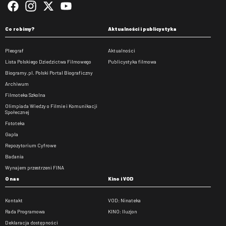
Co robimy?
Aktualności i publicystyka
Pleograf
Aktualności
Lista Polskiego Dziedzictwa Filmowego
Publicystyka filmowa
Biogramy.pl. Polski Portal Biograficzny
Archiwum
Filmoteka Szkolna
Olimpiada Wiedzy o Filmie i Komunikacji
Społecznej
Fototeka
Gapla
Repozytorium Cyfrowe
Badania
Wynajem przestrzeni FINA
O nas
Kino i VOD
Kontakt
VOD: Ninateka
Rada Programowa
KINO: Iluzjon
Deklaracja dostępności