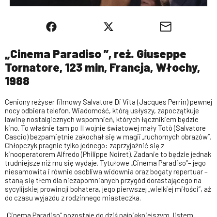
„Cinema Paradiso ”, reż. Giuseppe
Tornatore, 123 min, Francja, Włochy,
1988
Ceniony reżyser filmowy Salvatore Di Vita (Jacques Perrin) pewnej
nocy odbiera telefon. Wiadomość, którą usłyszy, zapoczątkuje
lawinę nostalgicznych wspomnień, których łącznikiem będzie
kino. To właśnie tam po II wojnie światowej mały Totò (Salvatore
Cascio) bezpamiętnie zakochał się w magii „ruchomych obrazów”.
Chłopczyk pragnie tylko jednego: zaprzyjaźnić się z
kinooperatorem Alfredo (Philippe Noiret). Zadanie to będzie jednak
trudniejsze niż mu się wydaje. Tytułowe „Cinema Paradiso”– jego
niesamowita i równie osobliwa widownia oraz bogaty repertuar –
staną się tłem dla niezapomnianych przygód dorastającego na
sycylijskiej prowincji bohatera, jego pierwszej „wielkiej miłości”, aż
do czasu wyjazdu z rodzinnego miasteczka.
„Cinema Paradiso” pozostaje do dziś najpiękniejszym „listem