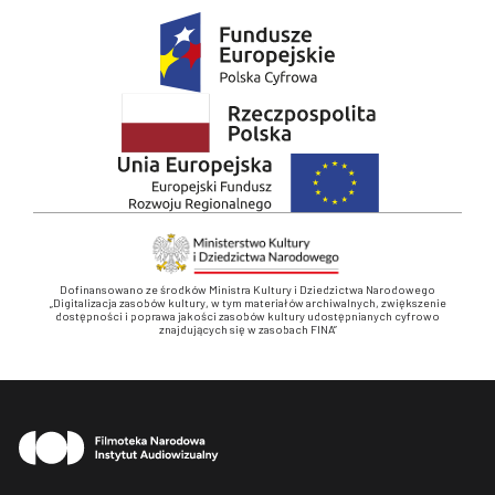
Dofinansowano ze środków Ministra Kultury i Dziedzictwa Narodowego
„Digitalizacja zasobów kultury, w tym materiałów archiwalnych, zwiększenie
dostępności i poprawa jakości zasobów kultury udostępnianych cyfrowo
znajdujących się w zasobach FINA”
Stopka