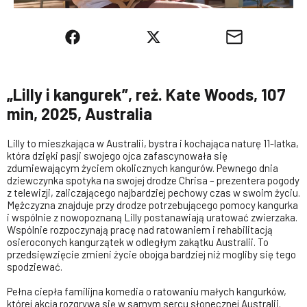
„Lilly i kangurek”, reż. Kate Woods, 107
min, 2025, Australia
Lilly to mieszkająca w Australii, bystra i kochająca naturę 11-latka,
która dzięki pasji swojego ojca zafascynowała się
zdumiewającym życiem okolicznych kangurów. Pewnego dnia
dziewczynka spotyka na swojej drodze Chrisa – prezentera pogody
z telewizji, zaliczającego najbardziej pechowy czas w swoim życiu.
Mężczyzna znajduje przy drodze potrzebującego pomocy kangurka
i wspólnie z nowopoznaną Lilly postanawiają uratować zwierzaka.
Wspólnie rozpoczynają pracę nad ratowaniem i rehabilitacją
osieroconych kangurzątek w odległym zakątku Australii. To
przedsięwzięcie zmieni życie obojga bardziej niż mogliby się tego
spodziewać.
Pełna ciepła familijna komedia o ratowaniu małych kangurków,
której akcja rozgrywa się w samym sercu słonecznej Australii.