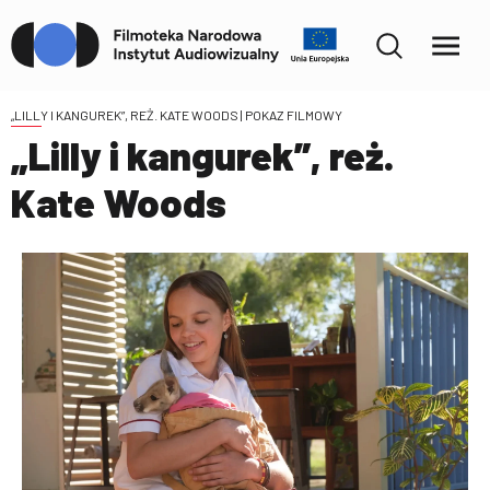
„LILLY I KANGUREK”, REŻ. KATE WOODS
| POKAZ FILMOWY
„Lilly i kangurek”, reż.
Kate Woods