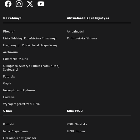
Co robimy?
Aktualności i publicystyka
Pleograf
Aktualności
Lista Polskiego Dziedzictwa Filmowego
Publicystyka filmowa
Biogramy.pl. Polski Portal Biograficzny
Archiwum
Filmoteka Szkolna
Olimpiada Wiedzy o Filmie i Komunikacji
Społecznej
Fototeka
Gapla
Repozytorium Cyfrowe
Badania
Wynajem przestrzeni FINA
O nas
Kino i VOD
Kontakt
VOD: Ninateka
Rada Programowa
KINO: Iluzjon
Deklaracja dostępności