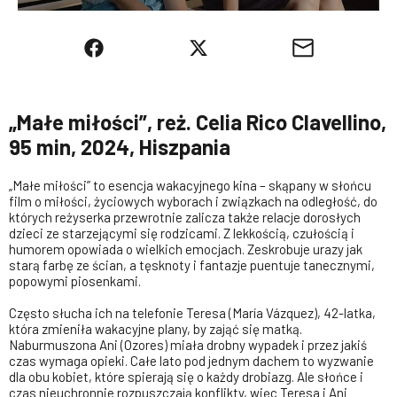
„Małe miłości”, reż. Celia Rico Clavellino,
95 min, 2024, Hiszpania
„Małe miłości” to esencja wakacyjnego kina – skąpany w słońcu
film o miłości, życiowych wyborach i związkach na odległość, do
których reżyserka przewrotnie zalicza także relacje dorosłych
dzieci ze starzejącymi się rodzicami. Z lekkością, czułością i
humorem opowiada o wielkich emocjach. Zeskrobuje urazy jak
starą farbę ze ścian, a tęsknoty i fantazje puentuje tanecznymi,
popowymi piosenkami.
Często słucha ich na telefonie Teresa (María Vázquez), 42-latka,
która zmieniła wakacyjne plany, by zająć się matką.
Naburmuszona Ani (Ozores) miała drobny wypadek i przez jakiś
czas wymaga opieki. Całe lato pod jednym dachem to wyzwanie
dla obu kobiet, które spierają się o każdy drobiazg. Ale słońce i
czas nieuchronnie rozpuszczają konflikty, więc Teresa i Ani