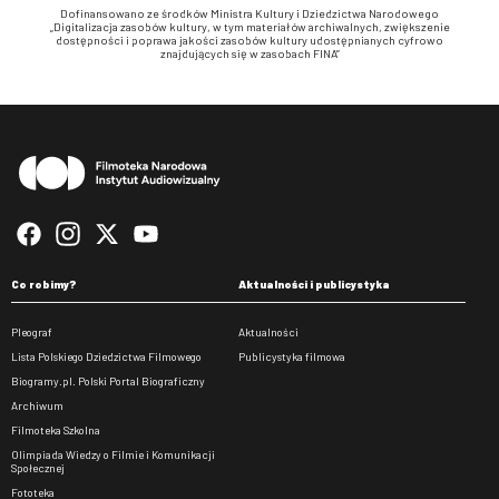
Dofinansowano ze środków Ministra Kultury i Dziedzictwa Narodowego
„Digitalizacja zasobów kultury, w tym materiałów archiwalnych, zwiększenie
dostępności i poprawa jakości zasobów kultury udostępnianych cyfrowo
znajdujących się w zasobach FINA”
Stopka
Co robimy?
Aktualności i publicystyka
Pleograf
Aktualności
Lista Polskiego Dziedzictwa Filmowego
Publicystyka filmowa
Biogramy.pl. Polski Portal Biograficzny
Archiwum
Filmoteka Szkolna
Olimpiada Wiedzy o Filmie i Komunikacji
Społecznej
Fototeka