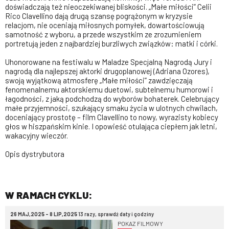
doświadczają też nieoczekiwanej bliskości. „Małe miłości” Celii
Rico Clavellino dają drugą szansę pogrążonym w kryzysie
relacjom, nie oceniają miłosnych pomyłek, dowartościowują
samotność z wyboru, a przede wszystkim ze zrozumieniem
portretują jeden z najbardziej burzliwych związków: matki i córki.
Uhonorowane na festiwalu w Maladze Specjalną Nagrodą Jury i
nagrodą dla najlepszej aktorki drugoplanowej (Adriana Ozores),
swoją wyjątkową atmosferę „Małe miłości” zawdzięczają
fenomenalnemu aktorskiemu duetowi, subtelnemu humorowi i
łagodności, z jaką podchodzą do wyborów bohaterek. Celebrujący
małe przyjemności, szukający smaku życia w ulotnych chwilach,
doceniający prostotę – film Clavellino to nowy, wyrazisty kobiecy
głos w hiszpańskim kinie. I opowieść otulająca ciepłem jak letni,
wakacyjny wieczór.
Opis dystrybutora
W RAMACH CYKLU:
26 MAJ,2025 - 8 LIP,2025
13 razy, sprawdź daty i godziny
POKAZ FILMOWY