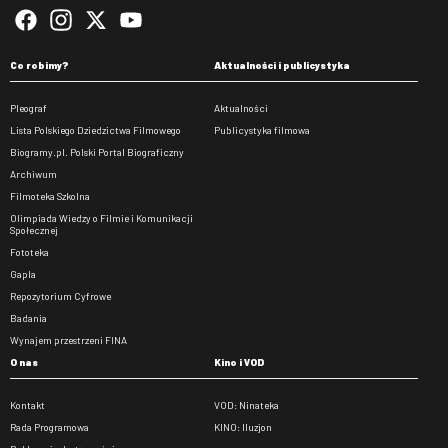
Co robimy?
Aktualności i publicystyka
Pleograf
Aktualności
Lista Polskiego Dziedzictwa Filmowego
Publicystyka filmowa
Biogramy.pl. Polski Portal Biograficzny
Archiwum
Filmoteka Szkolna
Olimpiada Wiedzy o Filmie i Komunikacji
Społecznej
Fototeka
Gapla
Repozytorium Cyfrowe
Badania
Wynajem przestrzeni FINA
O nas
Kino i VOD
Kontakt
VOD: Ninateka
Rada Programowa
KINO: Iluzjon