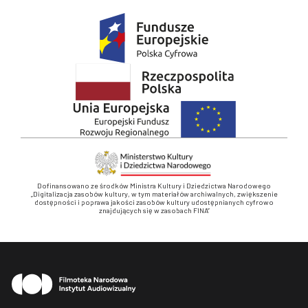
Dofinansowano ze środków Ministra Kultury i Dziedzictwa Narodowego
„Digitalizacja zasobów kultury, w tym materiałów archiwalnych, zwiększenie
dostępności i poprawa jakości zasobów kultury udostępnianych cyfrowo
znajdujących się w zasobach FINA”
Stopka