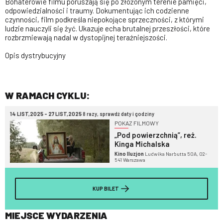
Bohaterowie filmu poruszają się po złożonym terenie pamięci,
odpowiedzialności i traumy. Dokumentując ich codzienne
czynności, film podkreśla niepokojące sprzeczności, z którymi
ludzie nauczyli się żyć. Ukazuje echa brutalnej przeszłości, które
rozbrzmiewają nadal w dystopijnej teraźniejszości.
Opis dystrybucyjny
W RAMACH CYKLU:
14 LIST,2025 - 27 LIST,2025
8 razy, sprawdź daty i godziny
POKAZ FILMOWY
„Pod powierzchnią”, reż.
Kinga Michalska
Kino Iluzjon
Ludwika Narbutta 50A, 02-
541 Warszawa
KUP BILET
MIEJSCE WYDARZENIA