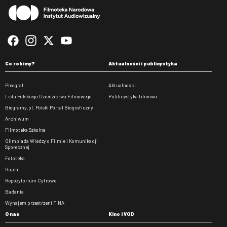
Co robimy?
Aktualności i publicystyka
Pleograf
Aktualności
Lista Polskiego Dziedzictwa Filmowego
Publicystyka filmowa
Biogramy.pl. Polski Portal Biograficzny
Archiwum
Filmoteka Szkolna
Olimpiada Wiedzy o Filmie i Komunikacji
Społecznej
Fototeka
Gapla
Repozytorium Cyfrowe
Badania
Wynajem przestrzeni FINA
O nas
Kino i VOD