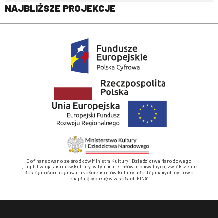
NAJBLIŻSZE PROJEKCJE
Dofinansowano ze środków Ministra Kultury i Dziedzictwa Narodowego
„Digitalizacja zasobów kultury, w tym materiałów archiwalnych, zwiększenie
dostępności i poprawa jakości zasobów kultury udostępnianych cyfrowo
znajdujących się w zasobach FINA”
Stopka