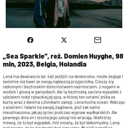
„Sea Sparkle”, reż. Domien Huyghe, 98
min, 2023, Belgia, Holandia
Lena ma dwanaście lat, lubi jeździć na deskorolce, nieźle żegluje i
świetnie się bawi ze swoją najlepszą przyjaciółką. Cieszy się
radosnym i beztroskim dzieciństwem nad morzem, z nogami w
wodzie i głową w gwiazdach. Ale tę beztroskę zaciera wypadek z
udziałem łodzi rybackiej jej ojca, w której ten ostatni znika za
burtą wraz z dwoma członkami załogi. Lena kocha ocean. Walcząc
z wiatrem i falami na swojej żaglówce, jest tak samo
nieustraszona, jak jej ojciec podczas wypraw wędkarskich. Ale
pewnego dnia on i reszta jego załogi nie wracają. Niektórzy
mówią, że to był wypadek, inni mówią, że był lekkomyślny. Lena
jest pewna, że to nie mogła być jego wina. Musieli napotkać