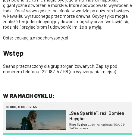
gigantyczne stworzenie morskie, które spowodowało wywrócenie
łodzi. Znaki są wszędzie: od cienia w wodzie po duży ząb tkwiący
w kawałku wyrzuconego przez morze drewna. Gdyby tylko mogła
znaleźć ten jeden decydujący dowód, mogłaby przeciwstawić się
rodzinie i przyjaciołom i udowodnić im, że się mylą.
Opis: edukacja.mlodehoryzonty.pl
Wstęp
Seans przeznaczony dla grup zorganizowanych. Zapisy pod
numerem telefonu: 22-182-47-68 (do wyczerpania miejsc)
W RAMACH CYKLU:
10 GRU, 11:00 - 12:45
„Sea Sparkle”, reż. Domien
Huyghe
Kino Iluzjon
Ludwika Narbutta 50A, 02-
541 Warszawa