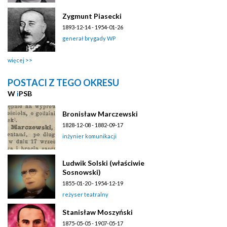
Zygmunt Piasecki
1893-12-14 - 1954-01-26
generał brygady WP
więcej
POSTACI Z TEGO OKRESU
W
i
PSB
Bronisław Marczewski
1828-12-08 - 1882-09-17
inżynier komunikacji
Ludwik Solski (właściwie
Sosnowski)
1855-01-20 - 1954-12-19
reżyser teatralny
Stanisław Moszyński
1875-05-05 - 1907-05-17