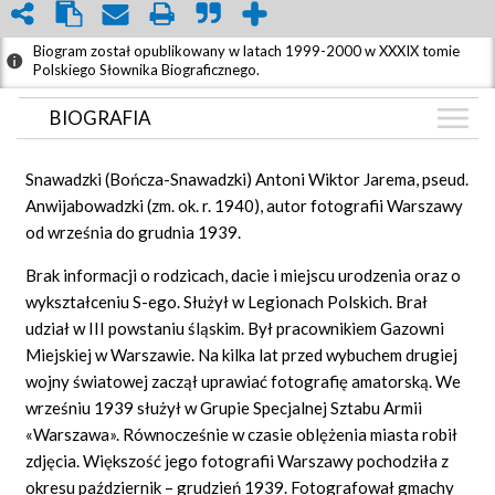
Biogram został opublikowany w latach 1999-2000 w XXXIX tomie
Polskiego Słownika Biograficznego.
BIOGRAFIA
BIOGRAFIA
Snawadzki (Bończa-Snawadzki) Antoni Wiktor Jarema, pseud.
GRAF POWIĄZAŃ
Anwijabowadzki (zm. ok. r. 1940), autor fotografii Warszawy
od września do grudnia 1939.
DYSKUSJA
Brak informacji o rodzicach, dacie i miejscu urodzenia oraz o
wykształceniu S-ego. Służył w Legionach Polskich. Brał
udział w III powstaniu śląskim. Był pracownikiem Gazowni
Miejskiej w Warszawie. Na kilka lat przed wybuchem drugiej
wojny światowej zaczął uprawiać fotografię amatorską. We
wrześniu 1939 służył w Grupie Specjalnej Sztabu Armii
«Warszawa».
Równocześnie w czasie oblężenia miasta robił
zdjęcia. Większość jego fotografii Warszawy pochodziła z
okresu październik – grudzień 1939. Fotografował gmachy