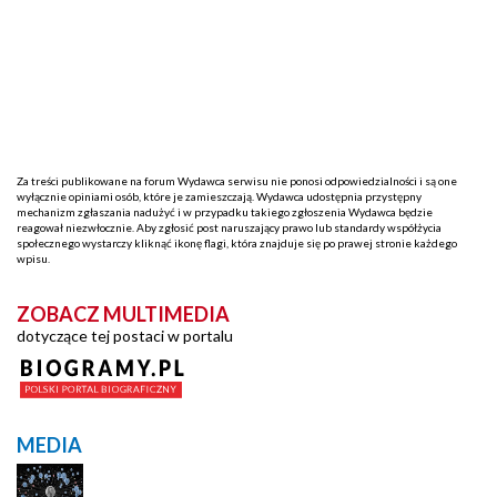
Za treści publikowane na forum Wydawca serwisu nie ponosi odpowiedzialności i są one
wyłącznie opiniami osób, które je zamieszczają. Wydawca udostępnia przystępny
mechanizm zgłaszania nadużyć i w przypadku takiego zgłoszenia Wydawca będzie
reagował niezwłocznie. Aby zgłosić post naruszający prawo lub standardy współżycia
społecznego wystarczy kliknąć ikonę flagi, która znajduje się po prawej stronie każdego
wpisu.
ZOBACZ MULTIMEDIA
dotyczące tej postaci w portalu
MEDIA