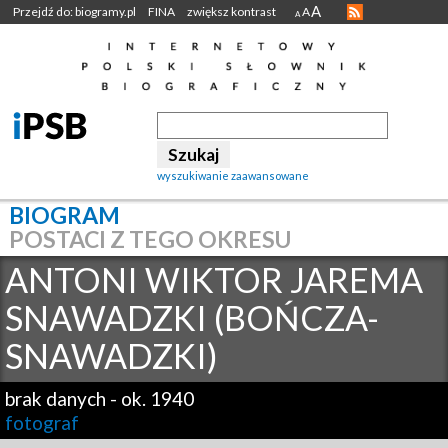
A
Przejdź do: biogramy.pl
FINA
zwiększ kontrast
A
A
wyszukiwanie zaawansowane
BIOGRAM
POSTACI Z TEGO OKRESU
ANTONI WIKTOR JAREMA
SNAWADZKI (BOŃCZA-
SNAWADZKI)
brak danych
-
ok. 1940
fotograf