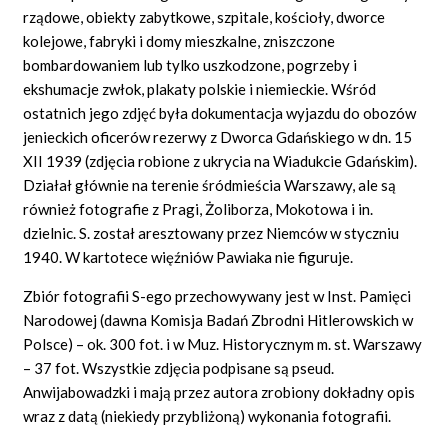
rządowe, obiekty zabytkowe, szpitale, kościoły, dworce
kolejowe, fabryki i domy mieszkalne, zniszczone
bombardowaniem lub tylko uszkodzone, pogrzeby i
ekshumacje zwłok, plakaty polskie i niemieckie. Wśród
ostatnich jego zdjęć była dokumentacja wyjazdu do obozów
jenieckich oficerów rezerwy z Dworca Gdańskiego w dn. 15
XII 1939 (zdjęcia robione z ukrycia na Wiadukcie Gdańskim).
Działał głównie na terenie śródmieścia Warszawy, ale są
również fotografie z Pragi, Żoliborza, Mokotowa i in.
dzielnic. S. został aresztowany przez Niemców w styczniu
1940. W kartotece więźniów Pawiaka nie figuruje.
Zbiór fotografii S-ego przechowywany jest w Inst. Pamięci
Narodowej (dawna Komisja Badań Zbrodni Hitlerowskich w
Polsce) – ok. 300 fot. i w Muz. Historycznym m. st. Warszawy
– 37 fot. Wszystkie zdjęcia podpisane są pseud.
Anwijabowadzki i mają przez autora zrobiony dokładny opis
wraz z datą (niekiedy przybliżoną) wykonania fotografii.