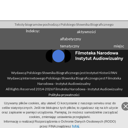
Teksty biogramów pochodzą z Polskiego Słownika Biograficznego
Indeksy:
aktywności
alfabetyczny
tematyczny
miejsc
Wydawcą Polskiego Słownika Biograficznego jest Instytut Historii PAN
Wydawcą Internetowego Polskiego Słownika Biograficznego jest Filmoteka
Narodowa - Instytut Audiowizualny
All Rights Reserved 2014-
2026
Filmoteka Narodowa - Instytut Audiowizualny
Polityka prywatności
Informacje o projekcie
Uzywamy plików cookies, aby ułatwić Ci korzystanie z naszego serwisu oraz do
Kontakt
celów statystycznych. Jeśli nie blokujesz tych plików, to zgadzasz się na ich użycie
oraz zapisanie w pamięci urządzenia. Pamiętaj, że możesz samodzielnie zarządzać
Regulamin
cookies, zmieniając ustawienia przeglądarki.
Mapa strony
Informację o realizacji Rozporządzenia o Ochronie Danych Osobowych (RODO)
BIP
tutaj
przez FINA znajdziesz
.