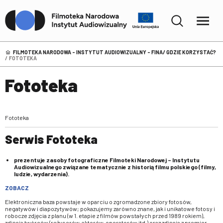
FILMOTEKA NARODOWA – INSTYTUT AUDIOWIZUALNY - FINA
GDZIE KORZYSTAĆ?
FOTOTEKA
Fototeka
Fototeka
Serwis Fototeka
prezentuje zasoby fotograficzne Filmoteki Narodowej – Instytutu
Audiowizualnego związane tematycznie z historią filmu polskiego (filmy,
ludzie, wydarzenia).
ZOBACZ
Elektroniczna baza powstaje w oparciu o zgromadzone zbiory fotosów,
negatywów i diapozytywów; pokazujemy zarówno znane, jak i unikatowe fotosy i
robocze zdjęcia z planu (w 1. etapie z filmów powstałych przed 1989 rokiem),
zdjęcia twórców (reżyserów, aktorów, operatorów itd.) oraz zdjęcia z premier