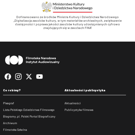
Dofinansowano ze środków Ministra Kultury i Dziedzictwa Narodowego
„Digitalizacja zasobów kultury, w tym materiałów archiwalnych, zwiększenie
dostępności i poprawa jakości zasobów kultury udostępnianych cyfrowo
znajdujących się w zasobach FINA”
Stopka
Co robimy?
Aktualności i publicystyka
Pleograf
Aktualności
Lista Polskiego Dziedzictwa Filmowego
Publicystyka filmowa
Biogramy.pl. Polski Portal Biograficzny
Archiwum
Filmoteka Szkolna