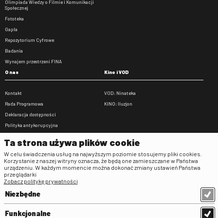
Olimpiada Wiedzy o Filmie i Komunikacji
Społecznej
Fototeka
Gapla
Repozytorium Cyfrowe
Badania
Wynajem przestrzeni FINA
O nas
Kino i VOD
Kontakt
VOD: Ninateka
Rada Programowa
KINO: Iluzjon
Deklaracja dostępności
Polityka antykorupcyjna
BIP
Ta strona używa plików cookie
Zamówienia publiczne
W celu świadczenia usług na najwyższym poziomie stosujemy pliki cookies.
Praca w FINA
Korzystanie z naszej witryny oznacza, że będą one zamieszczane w Państwa
urządzeniu. W każdym momencie można dokonać zmiany ustawień Państwa
Regulaminy
przeglądarki
Zobacz politykę prywatności
Regulamin strony
Niezbędne
Klauzula informacyjna RODO
Regulamin użytkowania parkingu
Funkcjonalne