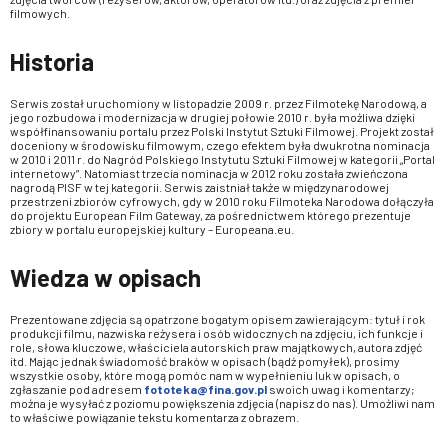
filmowych.
Historia
Serwis został uruchomiony w listopadzie 2009 r. przez Filmotekę Narodową, a
jego rozbudowa i modernizacja w drugiej połowie 2010 r. była możliwa dzięki
współfinansowaniu portalu przez Polski Instytut Sztuki Filmowej. Projekt został
doceniony w środowisku filmowym, czego efektem była dwukrotna nominacja
w 2010 i 2011 r. do Nagród Polskiego Instytutu Sztuki Filmowej w kategorii „Portal
internetowy”. Natomiast trzecia nominacja w 2012 roku została zwieńczona
nagrodą PISF w tej kategorii. Serwis zaistniał także w międzynarodowej
przestrzeni zbiorów cyfrowych, gdy w 2010 roku Filmoteka Narodowa dołączyła
do projektu European Film Gateway, za pośrednictwem którego prezentuje
zbiory w portalu europejskiej kultury – Europeana.eu.
Wiedza w opisach
Prezentowane zdjęcia są opatrzone bogatym opisem zawierającym: tytuł i rok
produkcji filmu, nazwiska reżysera i osób widocznych na zdjęciu, ich funkcje i
role, słowa kluczowe, właściciela autorskich praw majątkowych, autora zdjęć
itd. Mając jednak świadomość braków w opisach (bądź pomyłek), prosimy
wszystkie osoby, które mogą pomóc nam w wypełnieniu luk w opisach, o
zgłaszanie pod adresem
fototeka@fina.gov.pl
swoich uwag i komentarzy;
można je wysyłać z poziomu powiększenia zdjęcia (napisz do nas). Umożliwi nam
to właściwe powiązanie tekstu komentarza z obrazem.