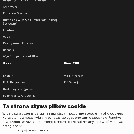
Biogramy.pl. Polski Portal Biograficzny
Archiwum
Filmoteka Szkolna
Olimpiada Wiedzy o Filmie i Komunikacji
Społecznej
Fototeka
Gapla
Repozytorium Cyfrowe
Badania
Wynajem przestrzeni FINA
O nas
Kino i VOD
Kontakt
VOD: Ninateka
Rada Programowa
KINO: Iluzjon
Deklaracja dostępności
Polityka antykorupcyjna
BIP
Ta strona używa plików cookie
Zamówienia publiczne
W celu świadczenia usług na najwyższym poziomie stosujemy pliki cookies.
Praca w FINA
Korzystanie z naszej witryny oznacza, że będą one zamieszczane w Państwa
urządzeniu. W każdym momencie można dokonać zmiany ustawień Państwa
Regulaminy
przeglądarki
Zobacz politykę prywatności