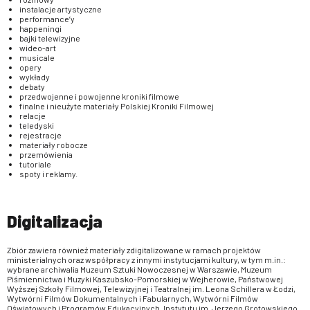
instalacje artystyczne
performance’y
happeningi
bajki telewizyjne
wideo-art
musicale
opery
wykłady
debaty
przedwojenne i powojenne kroniki filmowe
finalne i nieużyte materiały Polskiej Kroniki Filmowej
relacje
teledyski
rejestracje
materiały robocze
przemówienia
tutoriale
spoty i reklamy.
Digitalizacja
Zbiór zawiera również materiały zdigitalizowane w ramach projektów
ministerialnych oraz współpracy z innymi instytucjami kultury, w tym m.in.:
wybrane archiwalia Muzeum Sztuki Nowoczesnej w Warszawie, Muzeum
Piśmiennictwa i Muzyki Kaszubsko-Pomorskiej w Wejherowie, Państwowej
Wyższej Szkoły Filmowej, Telewizyjnej i Teatralnej im. Leona Schillera w Łodzi,
Wytwórni Filmów Dokumentalnych i Fabularnych, Wytwórni Filmów
Oświatowych i Programów Edukacyjnych, Instytutu im. Jerzego Grotowskiego