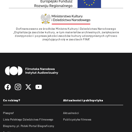
Dofinansowano ze środków Ministra Kultury i Dziedzictwa Narodowego
„Digitalizacja zasobów kultury, w tym materiałów archiwalnych, zwiększenie
dostępności i poprawa jakości zasobów kultury udostępnianych cyfrowo
znajdujących się w zasobach FINA”
Stopka
Co robimy?
Aktualności i publicystyka
Pleograf
Aktualności
Lista Polskiego Dziedzictwa Filmowego
Publicystyka filmowa
Biogramy.pl. Polski Portal Biograficzny