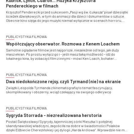
Kubrick, Lynch, Cuarón... Muzyka Krzysztofa
Pendereckiego w filmach
Krzysztof Penderecki przed sukcesem „Pasji wg św. Łukasza” pisał dziesiątki
ścieżek dźwiękowych, w tym do animacji dla dzieci i dokumentów o sztuce.
Obecnie kino sięga do jego muzyki niemal wyłącznie w scenach horroru,
zagrożenia i apokalipsy. Co stało się po drodze?
PUBLICYSTYKA FILMOWA
Współczujący obserwator. Rozmowa z Kenem Loachem
Samotne oglądanie filmów jest najgorsze, niezależnie od tego, jak duży
masz ekran. Po prostu wyłącz go i – jeśli masz taką możliwość – idź do
lokalnego kina, by zobaczyć film z innymi – mówi Ken Loach, bohater
retrospektywy w Kinie Iluzjon, w rozmowie z Robertem Birkholcem
PUBLICYSTYKA FILMOWA
Dwa niedokończone rejsy, czyli Tyrmand (nie) na ekranie
Związki Leopolda Tyrmanda z kinematografią to temat fascynujący,
skomplikowany i obszerny, wciąż czekający na swojego odkrywcę
PUBLICYSTYKA FILMOWA
Sygryda Storrada - niezrealizowana herstoria
Postać Świętosławy/Sygrydy, tajemniczej córki Mieszka I i potężnej
skandynawskiej władczyni, zagościła na dobre w świadomości Polaków
dzięki Elżbiecie Cherezińskiej i jej dylogii „Harda królowa”. Wprawdzie nie ma
pewności, czy słowiańska księżniczka w ogóle istniała ani czy rzeczywiście