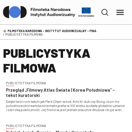
FILMOTEKA NARODOWA – INSTYTUT AUDIOWIZUALNY - FINA
PUBLICYSTYKA FILMOWA
PUBLICYSTYKA
FILMOWA
PUBLICYSTYKA FILMOWA
Przegląd „Filmowy Atlas Świata | Korea Południowa” –
tekst kuratorski
Dzięki twórcom takim jak Park Chan-wook, Kim Ki-duk czy Bong Joon-ho
południowokoreańska kinematografia w XXI wieku zyskała globalne uznanie
i szeroką publiczność. Jej historia jest jednak znacznie dłuższa i kryje wiele
fascynujących twórców, estetyk i dzieł, które niezwykle rzadko pokazywane
są na polskich ekranach
PUBLICYSTYKA FILMOWA