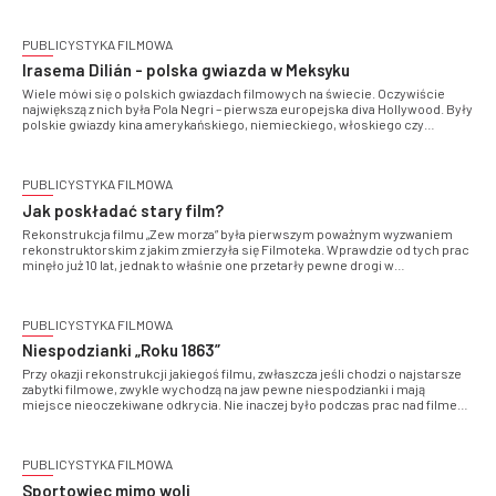
można utożsamiać ją z równie legendarną królową Danii i Szwecji, ale czy to
najważniejsze?
PUBLICYSTYKA FILMOWA
Irasema Dilián - polska gwiazda w Meksyku
Wiele mówi się o polskich gwiazdach filmowych na świecie. Oczywiście
największą z nich była Pola Negri – pierwsza europejska diva Hollywood. Były
polskie gwiazdy kina amerykańskiego, niemieckiego, włoskiego czy
francuskiego, ale mało kto w Polsce słyszał o Irasemie Dilián – gwieździe
kina… meksykańskiego
PUBLICYSTYKA FILMOWA
Jak poskładać stary film?
Rekonstrukcja filmu „Zew morza” była pierwszym poważnym wyzwaniem
rekonstruktorskim z jakim zmierzyła się Filmoteka. Wprawdzie od tych prac
minęło już 10 lat, jednak to właśnie one przetarły pewne drogi w
rekonstrukcji polskich filmów niemych
PUBLICYSTYKA FILMOWA
Niespodzianki „Roku 1863”
Przy okazji rekonstrukcji jakiegoś filmu, zwłaszcza jeśli chodzi o najstarsze
zabytki filmowe, zwykle wychodzą na jaw pewne niespodzianki i mają
miejsce nieoczekiwane odkrycia. Nie inaczej było podczas prac nad filmem
Edwarda Puchalskiego „Rok 1863”
PUBLICYSTYKA FILMOWA
Sportowiec mimo woli