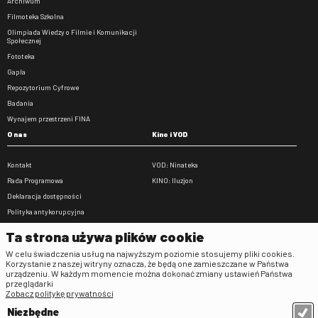
Archiwum
Filmoteka Szkolna
Olimpiada Wiedzy o Filmie i Komunikacji
Społecznej
Fototeka
Gapla
Repozytorium Cyfrowe
Badania
Wynajem przestrzeni FINA
O nas
Kino i VOD
Kontakt
VOD: Ninateka
Rada Programowa
KINO: Iluzjon
Deklaracja dostępności
Polityka antykorupcyjna
BIP
Ta strona używa plików cookie
Zamówienia publiczne
W celu świadczenia usług na najwyższym poziomie stosujemy pliki cookies.
Praca w FINA
Korzystanie z naszej witryny oznacza, że będą one zamieszczane w Państwa
urządzeniu. W każdym momencie można dokonać zmiany ustawień Państwa
Regulaminy
przeglądarki
Zobacz politykę prywatności
Regulamin strony
Niezbędne