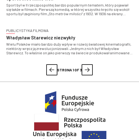
Sport był w II rzeczpospolitej bardzo popularnym tematem, który pojawiał
się także w filmach. Pierwszą komedią, w której wszystko kręciło się wokół
sportu był zaginiony film „Sto metrów miłości” z 1932. W 1936 na ekrany
weszła komedia „Jadzia”, której akcja skupiała się na tenisie. Tuż przed
wybuchem II wojny światowej zrealizowano komedię „Sportowiec mimo
woli”, w której królowały sporty zimowe
PUBLICYSTYKA FILMOWA
Władysław Starewicz niezwykły
Wielu Polaków miało bardzo duży wpływ w rozwój światowej kinematografii,
niektórzy wręcz ją zrewolucjonizowali. Jednym z nich był Władysław
Starewicz. To właśnie on jako pierwszy na świecie produkował animowane
filmy lalkowe i osiągnął w tej dziedzinie mistrzostwo
STRONA 1 OF 3