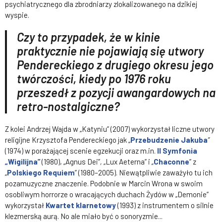
psychiatrycznego dla zbrodniarzy zlokalizowanego na dzikiej
wyspie.
Czy to przypadek, że w kinie
praktycznie nie pojawiają się utwory
Pendereckiego z drugiego okresu jego
twórczości, kiedy po 1976 roku
przeszedł z pozycji awangardowych na
retro-nostalgiczne?
Z kolei Andrzej Wajda w „Katyniu” (2007) wykorzystał liczne utwory
religijne Krzysztofa Pendereckiego jak „
Przebudzenie Jakuba
”
(1974) w porażającej scenie egzekucji oraz m.in.
II Symfonia
„Wigilijna”
(1980), „Agnus Dei”
,
„Lux Aeterna” i
„
Chaconne
” z
„
Polskiego Requiem
” (1980–2005). Niewątpliwie zaważyło tu ich
pozamuzyczne znaczenie. Podobnie w Marcin Wrona w swoim
osobliwym horrorze o wracających duchach Żydów w „Demonie”
wykorzystał
Kwartet klarnetowy
(1993) z instrumentem o silnie
klezmerską aurą. No ale miało być o sonoryzmie...