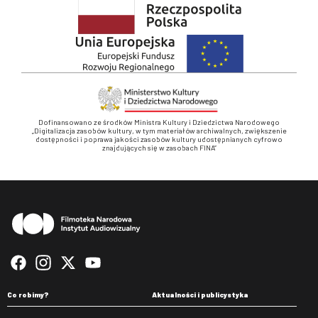
Dofinansowano ze środków Ministra Kultury i Dziedzictwa Narodowego
„Digitalizacja zasobów kultury, w tym materiałów archiwalnych, zwiększenie
dostępności i poprawa jakości zasobów kultury udostępnianych cyfrowo
znajdujących się w zasobach FINA”
Stopka
Co robimy?
Aktualności i publicystyka