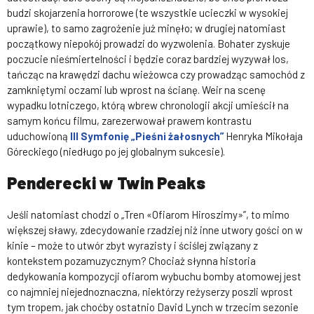
budzi skojarzenia horrorowe (te wszystkie ucieczki w wysokiej
uprawie), to samo zagrożenie już minęło; w drugiej natomiast
początkowy niepokój prowadzi do wyzwolenia. Bohater zyskuje
poczucie nieśmiertelności i będzie coraz bardziej wyzywał los,
tańcząc na krawędzi dachu wieżowca czy prowadząc samochód z
zamkniętymi oczami lub wprost na ścianę. Weir na scenę
wypadku lotniczego, którą wbrew chronologii akcji umieścił na
samym końcu filmu, zarezerwował prawem kontrastu
uduchowioną
III Symfonię „Pieśni żałosnych”
Henryka Mikołaja
Góreckiego (niedługo po jej globalnym sukcesie).
Penderecki w Twin Peaks
Jeśli natomiast chodzi o „Tren «Ofiarom Hiroszimy»”, to mimo
większej sławy, zdecydowanie rzadziej niż inne utwory gości on w
kinie – może to utwór zbyt wyrazisty i ściślej związany z
kontekstem pozamuzycznym? Chociaż słynna historia
dedykowania kompozycji ofiarom wybuchu bomby atomowej jest
co najmniej niejednoznaczna, niektórzy reżyserzy poszli wprost
tym tropem, jak choćby ostatnio David Lynch w trzecim sezonie