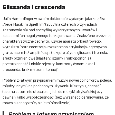
Glissanda i crescenda
Julia Hamerdinger w swoim doktoracie wydanym jako książka
„Neue Musik im Spielfilm
”
(2007) na czterech przykładach
zastanawia się nad specyfiką wykorzystanych utworów i
zasadami ich negatywnego funkcjonowania. Znalezione przez nią
charakterystyczne cechy to: użycie aparatu orkiestrowego,
wyrazista instrumentacja, rozszerzona artykulacja, agresywna
gra (czasem też amplifikacja), częste użycie glissand i tremola,
efekty brzmieniowe (klastery, szumy i mikropolifonia),
przestrzenność i niskie rejestry, kontrasty dynamiczne i
crescenda, brak metrum i tonacji.
Problem z łatwym przypisaniem muzyki nowej do horrorów polega,
między innymi, na pochopnym używaniu klisz typu „obcość”
(czemu zatem nie stosuje się ich do muzyki afrykańskiej czy
dawnej?) albo „współczesność” (bez wyraźnego definiowania, że
mowa o sonoryzmie, a nie minimalizmie).
Problem z łatwym przypisaniem