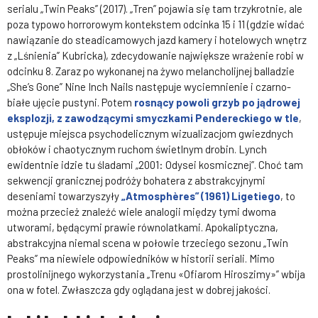
serialu „Twin Peaks” (2017). „Tren” pojawia się tam trzykrotnie, ale
poza typowo horrorowym kontekstem odcinka 15 i 11 (gdzie widać
nawiązanie do steadicamowych jazd kamery i hotelowych wnętrz
z „Lśnienia” Kubricka), zdecydowanie największe wrażenie robi w
odcinku 8. Zaraz po wykonanej na żywo melancholijnej balladzie
„She’s Gone” Nine Inch Nails następuje wyciemnienie i czarno-
białe ujęcie pustyni. Potem
rosnący powoli grzyb po jądrowej
eksplozji, z zawodzącymi smyczkami Pendereckiego w tle
,
ustępuje miejsca psychodelicznym wizualizacjom gwiezdnych
obłoków i chaotycznym ruchom świetlnym drobin. Lynch
ewidentnie idzie tu śladami „2001: Odysei kosmicznej”. Choć tam
sekwencji granicznej podróży bohatera z abstrakcyjnymi
deseniami towarzyszyły
„Atmosphères” (1961) Ligetiego
, to
można przecież znaleźć wiele analogii między tymi dwoma
utworami, będącymi prawie równolatkami. Apokaliptyczna,
abstrakcyjna niemal scena w połowie trzeciego sezonu „Twin
Peaks” ma niewiele odpowiedników w historii seriali. Mimo
prostolinijnego wykorzystania „Trenu «Ofiarom Hiroszimy»” wbija
ona w fotel. Zwłaszcza gdy oglądana jest w dobrej jakości.