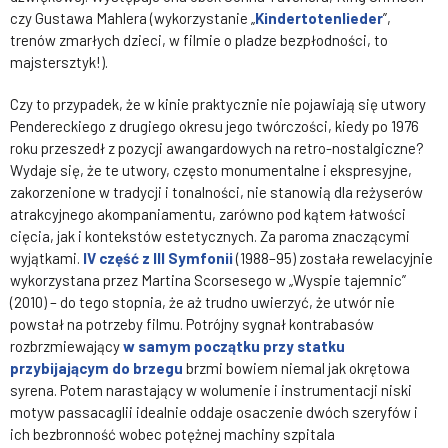
czy Gustawa Mahlera (wykorzystanie „
Kindertotenlieder
”,
trenów zmarłych dzieci, w filmie o pladze bezpłodności, to
majstersztyk!).
Czy to przypadek, że w kinie praktycznie nie pojawiają się utwory
Pendereckiego z drugiego okresu jego twórczości, kiedy po 1976
roku przeszedł z pozycji awangardowych na retro-nostalgiczne?
Wydaje się, że te utwory, często monumentalne i ekspresyjne,
zakorzenione w tradycji i tonalności, nie stanowią dla reżyserów
atrakcyjnego akompaniamentu, zarówno pod kątem łatwości
cięcia, jak i kontekstów estetycznych. Za paroma znaczącymi
wyjątkami.
IV część z III Symfonii
(1988–95) została rewelacyjnie
wykorzystana przez Martina Scorsesego w „Wyspie tajemnic”
(2010) – do tego stopnia, że aż trudno uwierzyć, że utwór nie
powstał na potrzeby filmu. Potrójny sygnał kontrabasów
rozbrzmiewający
w samym początku przy statku
przybijającym do brzegu
brzmi bowiem niemal jak okrętowa
syrena. Potem narastający w wolumenie i instrumentacji niski
motyw passacaglii idealnie oddaje osaczenie dwóch szeryfów i
ich bezbronność wobec potężnej machiny szpitala