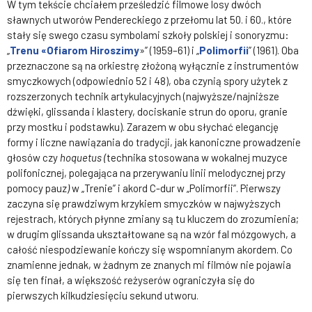
W tym tekście chciałem prześledzić filmowe losy dwóch
sławnych utworów Pendereckiego z przełomu lat 50. i 60., które
stały się swego czasu symbolami szkoły polskiej i sonoryzmu:
„
Trenu «Ofiarom Hiroszimy
»” (1959–61) i „
Polimorfii
” (1961). Oba
przeznaczone są na orkiestrę złożoną wyłącznie z instrumentów
smyczkowych (odpowiednio 52 i 48), oba czynią spory użytek z
rozszerzonych technik artykulacyjnych (najwyższe/najniższe
dźwięki, glissanda i klastery, dociskanie strun do oporu, granie
przy mostku i podstawku). Zarazem w obu słychać elegancję
formy i liczne nawiązania do tradycji, jak kanoniczne prowadzenie
głosów czy
hoquetus (
technika stosowana w wokalnej muzyce
polifonicznej, polegająca na przerywaniu linii melodycznej przy
pomocy pauz
)
w „Trenie” i akord C-dur w „Polimorfii”. Pierwszy
zaczyna się prawdziwym krzykiem smyczków w najwyższych
rejestrach, których płynne zmiany są tu kluczem do zrozumienia;
w drugim glissanda ukształtowane są na wzór fal mózgowych, a
całość niespodziewanie kończy się wspomnianym akordem. Co
znamienne jednak, w żadnym ze znanych mi filmów nie pojawia
się ten finał, a większość reżyserów ograniczyła się do
pierwszych kilkudziesięciu sekund utworu.