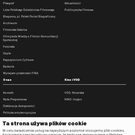
Pleograf
Aktualności
Lista Polskiego Dziedzictwa Filmowego
Publicystyka filmowa
Biogramy.pl. Polski Portal Biograficzny
Archiwum
Filmoteka Szkolna
Olimpiada Wiedzy o Filmie i Komunikacji
Społecznej
Fototeka
Gapla
Repozytorium Cyfrowe
Badania
Wynajem przestrzeni FINA
O nas
Kino i VOD
Kontakt
VOD: Ninateka
Rada Programowa
KINO: Iluzjon
Deklaracja dostępności
Polityka antykorupcyjna
BIP
Ta strona używa plików cookie
Zamówienia publiczne
W celu świadczenia usług na najwyższym poziomie stosujemy pliki cookies.
Praca w FINA
Korzystanie z naszej witryny oznacza, że będą one zamieszczane w Państwa