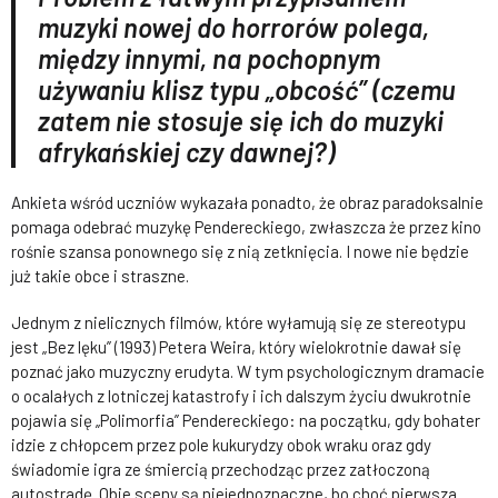
muzyki nowej do horrorów polega,
między innymi, na pochopnym
używaniu klisz typu „obcość” (czemu
zatem nie stosuje się ich do muzyki
afrykańskiej czy dawnej?)
Ankieta wśród uczniów wykazała ponadto, że obraz paradoksalnie
pomaga odebrać muzykę Pendereckiego, zwłaszcza że przez kino
rośnie szansa ponownego się z nią zetknięcia. I nowe nie będzie
już takie obce i straszne.
Jednym z nielicznych filmów, które wyłamują się ze stereotypu
jest „Bez lęku” (1993) Petera Weira, który wielokrotnie dawał się
poznać jako muzyczny erudyta. W tym psychologicznym dramacie
o ocalałych z lotniczej katastrofy i ich dalszym życiu dwukrotnie
pojawia się „Polimorfia” Pendereckiego: na początku, gdy bohater
idzie z chłopcem przez pole kukurydzy obok wraku oraz gdy
świadomie igra ze śmiercią przechodząc przez zatłoczoną
autostradę. Obie sceny są niejednoznaczne, bo choć pierwsza