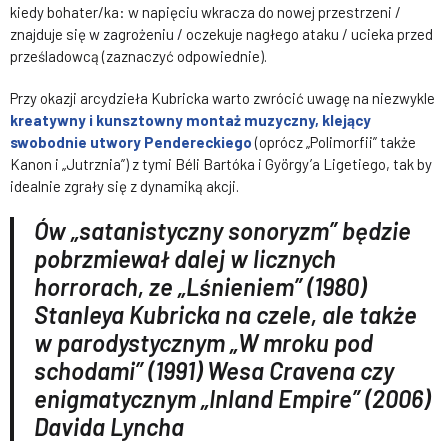
kiedy bohater/ka: w napięciu wkracza do nowej przestrzeni /
znajduje się w zagrożeniu / oczekuje nagłego ataku / ucieka przed
prześladowcą (zaznaczyć odpowiednie).
Przy okazji arcydzieła Kubricka warto zwrócić uwagę na niezwykle
kreatywny i kunsztowny montaż muzyczny, klejący
swobodnie utwory Pendereckiego
(oprócz „Polimorfii” także
Kanon i „Jutrznia”) z tymi Béli Bartóka i György’a Ligetiego, tak by
idealnie zgrały się z dynamiką akcji.
Ów „satanistyczny sonoryzm” będzie
pobrzmiewał dalej w licznych
horrorach, ze „Lśnieniem” (1980)
Stanleya Kubricka na czele, ale także
w parodystycznym „W mroku pod
schodami” (1991) Wesa Cravena czy
enigmatycznym „Inland Empire” (2006)
Davida Lyncha