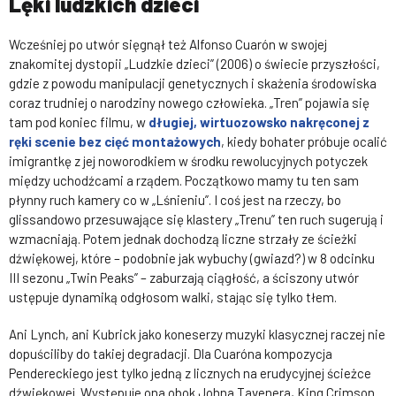
Lęki ludzkich dzieci
Wcześniej po utwór sięgnął też Alfonso Cuarón w swojej
znakomitej dystopii „Ludzkie dzieci” (2006) o świecie przyszłości,
gdzie z powodu manipulacji genetycznych i skażenia środowiska
coraz trudniej o narodziny nowego człowieka. „Tren” pojawia się
tam pod koniec filmu, w
długiej, wirtuozowsko nakręconej z
ręki scenie bez cięć montażowych
, kiedy bohater próbuje ocalić
imigrantkę z jej noworodkiem w środku rewolucyjnych potyczek
między uchodźcami a rządem. Początkowo mamy tu ten sam
płynny ruch kamery co w „Lśnieniu”. I coś jest na rzeczy, bo
glissandowo przesuwające się klastery „Trenu” ten ruch sugerują i
wzmacniają. Potem jednak dochodzą liczne strzały ze ścieżki
dźwiękowej, które – podobnie jak wybuchy (gwiazd?) w 8 odcinku
III sezonu „Twin Peaks” – zaburzają ciągłość, a ściszony utwór
ustępuje dynamiką odgłosom walki, stając się tylko tłem.
Ani Lynch, ani Kubrick jako koneserzy muzyki klasycznej raczej nie
dopuściliby do takiej degradacji. Dla Cuaróna kompozycja
Pendereckiego jest tylko jedną z licznych na erudycyjnej ścieżce
dźwiękowej. Występuje ona obok Johna Tavenera, King Crimson