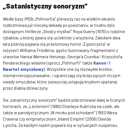
„Satanistyczny sonoryzm”
Wedle bazy IMDb „Polimorfia” pierwszy raz na wielkim ekranie
rozbrzmiewa już niecałą dekadę po powstaniu, w trudno dziś
dostępnym thrillerze „Słodcy myśliwi” Roya Guerry (1970) o rodzinie
rybaków, u której zjawia się uciekinier z więzienia. Zaledwie dwa
lata później pojawia się przełomowy horror „Egzorcysta” w
reżyserii Williama Friedkina, gęsto ilustrowany fragmentami z
utworów Hansa Wernera Henzego, George’a Crumba i Krzysztofa
Pendereckiego właśnie (oprócz „Polimorfii” także
Kanon
i
I
Kwartet smyczkowy
). Wszystkie one są niezwykle krótkie,
niemal nierozpoznawalne, i ograniczają się brzęczących niczym
owady smyczków, które zazwyczaj ustępują krzykom opętanej
przez diabła dziewczyny.
Ów „satanistyczny sonoryzm” będzie pobrzmiewał dalej w licznych
horrorach, ze „Lśnieniem” (1980) Stanleya Kubricka na czele, ale
także w parodystycznym „W mroku pod schodami” (1991) Wesa
Cravena czy enigmatycznym „Inland Empire” (2006) Davida
Lyncha. Za każdym razem pojawia się w sytuacjach suspensu,