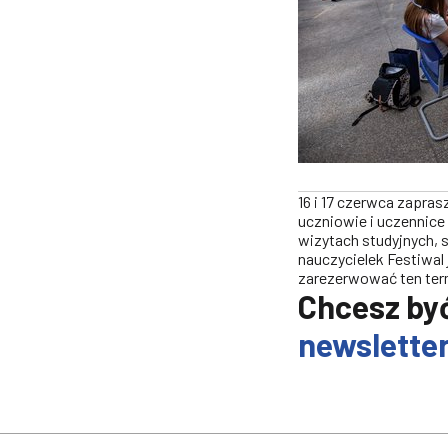
16 i 17 czerwca zapra
uczniowie i uczennice 
wizytach studyjnych, 
nauczycielek Festiwal 
zarezerwować ten ter
Chcesz być
newslette