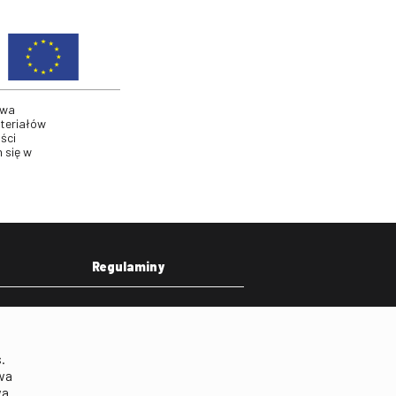
twa
ateriałów
ści
 się w
Regulaminy
eka
Regulamin strony
on
Klauzula informacyjna RODO
.
Regulamin użytkowania
wa
parkingu
wa