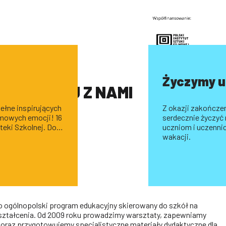
Życzymy u
I SZKOLNEJ Z NAMI
ełne inspirujących
Z okazji zakończen
lmowych emocji! 16
serdecznie życzyć
oteki Szkolnej. Do
uczniom i uczenni
ilku latach przerwy.
wakacji.
o ogólnopolski program edukacyjny skierowany do szkół na
ształcenia. Od 2009 roku prowadzimy warsztaty, zapewniamy
oraz przygotowujemy specjalistyczne materiały dydaktyczne dla