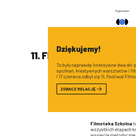
Dziękujemy!
11. FESTIWAL FILMOTEK
To były naprawdę intensywne dwa dni p
spotkań, kreatywnych warsztatów i fi
i 17 czerwca odbył się 11. Festiwal Film
organizacji tej imprezy wróciliśmy po k
ZOBACZ RELACJĘ
Filmoteka Szkolna
t
wszystkich etapach k
wsparcie metodyczne 