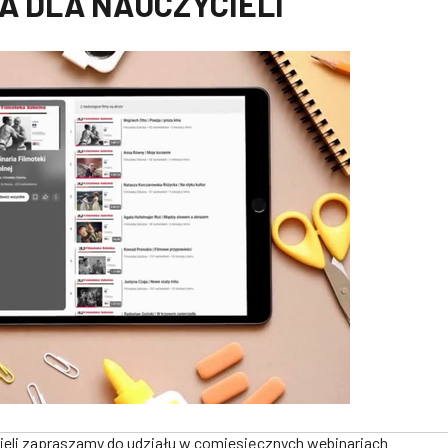
A DLA NAUCZYCIELI
cieli zapraszamy do udziału w comiesięcznych webinariach