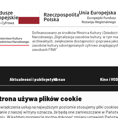
Dofinansowano ze środków Ministra Kultury i Dziedzic
Narodowego „Digitalizacja zasobów kultury, w tym m
archiwalnych, zwiększenie dostępności i poprawa jako
zasobów kultury udostępnianych cyfrowo znajdujących
zasobach FINA”
Aktualności i publicystyka
O nas
Kino i VOD
Aktualności
Kontakt
VOD: Ninat
trona używa plików cookie
zictwa
Publicystyka filmowa
Rada Programowa
KINO: Iluzj
świadczenia usług na najwyższym poziomie stosujemy pliki cookies
Deklaracja dostępności
anie z naszej witryny oznacza, że będą one zamieszczane w Państ
rtal
niu. W każdym momencie można dokonać zmiany ustawień Państ