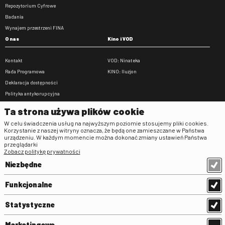
Repozytorium Cyfrowe
Badania
Wynajem przestrzeni FINA
O nas
Kino i VOD
Kontakt
VOD: Ninateka
Rada Programowa
KINO: Iluzjon
Deklaracja dostępności
Polityka antykorupcyjna
BIP
Ta strona używa plików cookie
Zamówienia publiczne
W celu świadczenia usług na najwyższym poziomie stosujemy pliki cookies.
Praca w FINA
Korzystanie z naszej witryny oznacza, że będą one zamieszczane w Państwa
urządzeniu. W każdym momencie można dokonać zmiany ustawień Państwa
Regulaminy
przeglądarki
Zobacz politykę prywatności
Regulamin strony
Niezbędne
Klauzula informacyjna RODO
Regulamin użytkowania parkingu
Funkcjonalne
Regulamin użytkowania parkingu
podziemnego
Statystyczne
Standardy ochrony małoletnich
Regulamin kina Iluzjon
Marketingowe