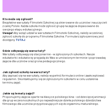
Kto może się zgłosić?
Bezpłatne warsztaty Filmoteki Szkolnej są skierowane do uczniów i nauczycieli
z całej Polski. Każda szkoła może zgłosić grupę na zajęcia dopasowane do
swojego etapu edukacyjnego.
Uwaga!
Aby wziąć udział w warsztatach Filmoteki Szkolnej, należy wcześniej
zgłosić szkołę do programu Filmoteka Szkolna. Formularz zgłoszeniowy jest
dostępny
TUTAJ
.
Gdzie odbywają się warsztaty?
Warsztaty odbywają się stacjonarnie – w zgłoszonych szkołach. Nasze
edukatorki i edukatorzy przyjadą do Was w umówionym terminie i poprowadzą
zajęcia dla uczniów oraz grona pedagogicznego.
Jak zgłosić szkołę na warsztaty?
Aby zapisać się na warsztaty, należy wypełnić formularz online i zaakceptować
regulamin. Skontaktujemy się ze zgłoszonymi szkołami w celu ustalenia
terminu zajęć.
Jakie są tematy zajęć?
Proponujemy zajęcia oparte na klasyce polskiego kina – od dziecięcej animacji
dla grup wczesnoszkolnych po najważniejsze dzieła polskiego dziedzictwa
filmowego dla uczniów przygotowujących się do egzaminu maturalnego.