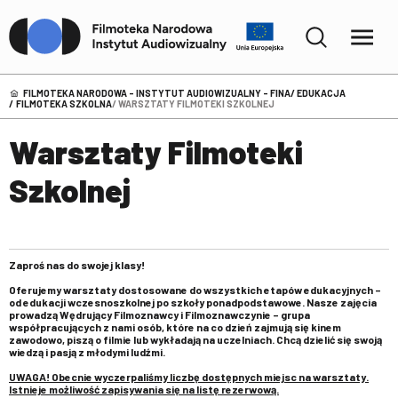
FILMOTEKA NARODOWA – INSTYTUT AUDIOWIZUALNY - FINA
EDUKACJA
FILMOTEKA SZKOLNA
WARSZTATY FILMOTEKI SZKOLNEJ
Warsztaty Filmoteki
Szkolnej
Zaproś nas do swojej klasy!
Oferujemy warsztaty dostosowane do wszystkich etapów edukacyjnych –
od edukacji wczesnoszkolnej po szkoły ponadpodstawowe. Nasze zajęcia
prowadzą Wędrujący Filmoznawcy i Filmoznawczynie – grupa
współpracujących z nami osób, które na co dzień zajmują się kinem
zawodowo, piszą o filmie lub wykładają na uczelniach. Chcą dzielić się swoją
wiedzą i pasją z młodymi ludźmi.
UWAGA! Obecnie wyczerpaliśmy liczbę dostępnych miejsc na warsztaty.
Istnieje możliwość zapisywania się na listę rezerwową.