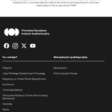
dostępności i poprawa jakości zasobów kultury udostępnianych cyfrowo
znajdujących się w zasobach FINA”
Stopka
Co robimy?
Aktualności i publicystyka
Pleograf
Aktualności
Lista Polskiego Dziedzictwa Filmowego
Publicystyka filmowa
Biogramy.pl. Polski Portal Biograficzny
Archiwum
Filmoteka Szkolna
Olimpiada Wiedzy o Filmie i Komunikacji
Społecznej
Fototeka
Gapla