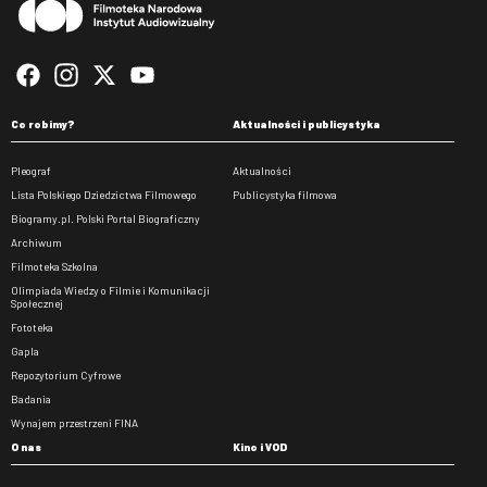
Co robimy?
Aktualności i publicystyka
Pleograf
Aktualności
Lista Polskiego Dziedzictwa Filmowego
Publicystyka filmowa
Biogramy.pl. Polski Portal Biograficzny
Archiwum
Filmoteka Szkolna
Olimpiada Wiedzy o Filmie i Komunikacji
Społecznej
Fototeka
Gapla
Repozytorium Cyfrowe
Badania
Wynajem przestrzeni FINA
O nas
Kino i VOD