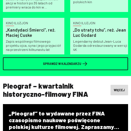
polskich kin
akcji w historii po 35 latach od
premiery wraca do kin w
odrestaurowanej wersji 4K
KINO ILUZJON
KINO ILUZJON
„Kandydaci Śmierci”, reż.
„Do utraty tchu”, reż. Jean
Maciej Cuske
Luc Godard
Zapis wspólnego filmowego
Legendarny debiut Jean-Luca
projektu ojca, syna i jego przyjaciół
Godarda odrestaurowany w wersji
na przestrzeni kilkunastu lat
4K
SPRAWDŹ W KALENDARZU
Pleograf – kwartalnik
WIĘCEJ
historyczno-filmowy FINA
„Pleograf” to wydawane przez FINA
czasopismo naukowe poświęcone
polskiej kulturze filmowej. Zapraszamy