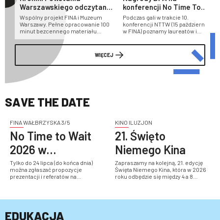
Warszawskiego odczytane
konferencji No Time To
na nowo
Wait w FINA
Wspólny projekt FINA i Muzeum
Podczas gali w trakcie 10.
Warszawy. Pełne opracowanie 100
konferencji NTTW (15 października
minut bezcennego materiału
w FINA) poznamy laureatów i
wideo
laureatki Digital Preservation
Awards
WIĘCEJ
SAVE THE DATE
FINA WAŁBRZYSKA 3/5
KINO ILUZJON
No Time to Wait
21. Święto
2026 w
Niemego Kina
Warszawie!
Tylko do 24 lipca (do końca dnia)
Zapraszamy na kolejną, 21. edycję
można zgłaszać propozycje
Święta Niemego Kina, która w 2026
prezentacji i referatów na
roku odbędzie się między 4 a 8
konferencję No Time to Wait 10!
listopada w Kinie Iluzjon. Więcej
informacji wkrótce!
EDUKACJA