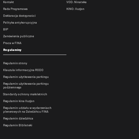
Kontakt
VOD: Ninateka
Rada Programowa
KINO: Iluzjon
Deklaracja dostępności
Polityka antykorupcyjna
BIP
Zamówienia publiczne
Praca w FINA
Regulaminy
Regulamin strony
Klauzula informacyjna RODO
Regulamin użytkowania parkingu
Regulamin użytkowania parkingu
podziemnego
Standardy ochrony małoletnich
Regulamin kina Iluzjon
Regulamin udziału w wydarzeniach
plenerowych na Dziedzińcu FINA
Regulamin dziedzińca
Regulamin Biblioteki