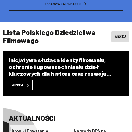
ZOBACZ W KALENDARZU
Lista Polskiego Dziedzictwa
WIĘCEJ
Filmowego
Inicjatywa służąca identyfikowaniu,
ochronie i upowszechnianiu dzieł
kluczowych dla historii oraz rozwoju
polskiego kina i twórczości
WIĘCEJ
audiowizualnej
AKTUALNOŚCI
Kroniki Powstania
Nagrody DPA na