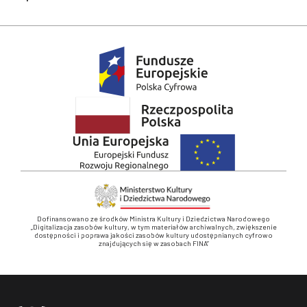
Dofinansowano ze środków Ministra Kultury i Dziedzictwa Narodowego
„Digitalizacja zasobów kultury, w tym materiałów archiwalnych, zwiększenie
dostępności i poprawa jakości zasobów kultury udostępnianych cyfrowo
znajdujących się w zasobach FINA”
Stopka