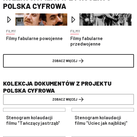
POLSKA CYFROWA
FILMY
FILMY
F
Filmy fabularne powojenne
Filmy fabularne
P
przedwojenne
r
ZOBACZ WIĘCEJ
KOLEKCJA DOKUMENTÓW Z PROJEKTU
POLSKA CYFROWA
ZOBACZ WIĘCEJ
Stenogram kolaudacji
Stenogram kolaudacji
filmu "Tańczący jastrząb"
filmu "Uciec jak najbliżej"