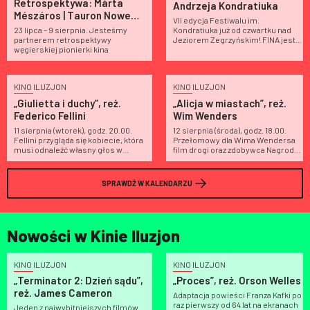
Retrospektywa: Márta
Andrzeja Kondratiuka
Mészáros | Tauron Nowe
VII edycja Festiwalu im.
Horyzonty 2026
23 lipca – 9 sierpnia. Jesteśmy
Kondratiuka już od czwartku nad
partnerem retrospektywy
Jeziorem Zegrzyńskim! FINA jest
węgierskiej pionierki kina
partnerem wydarzenia
KINO ILUZJON
KINO ILUZJON
„Giulietta i duchy”, reż.
„Alicja w miastach”, reż.
Federico Fellini
Wim Wenders
11 sierpnia (wtorek), godz. 20.00.
12 sierpnia (środa), godz. 18.00.
Fellini przygląda się kobiecie, która
Przełomowy dla Wima Wendersa
musi odnaleźć własny głos w
film drogi oraz zdobywca Nagrody
świecie zbudowanym z cudzych
Niemieckich Krytyków
oczekiwań
SPRAWDŹ W KALENDARZU
Nowości w Kinie Iluzjon
KINO ILUZJON
KINO ILUZJON
„Terminator 2: Dzień sądu”,
„Proces”, reż. Orson Welles
reż. James Cameron
Adaptacja powieści Franza Kafki po
raz pierwszy od 64 lat na ekranach
Jeden z najwybitniejszych filmów