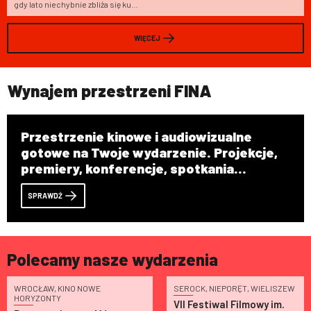
turystycznej
gdy lato niechybnie zbliża się ku
d
końcowi?
p
p
WIĘCEJ
Wynajem przestrzeni FINA
Przestrzenie kinowe i audiowizualne
gotowe na Twoje wydarzenie. Projekcje,
premiery, konferencje, spotkania
firmowe
SPRAWDŹ
Polecamy nasze wydarzenia
WROCŁAW, KINO NOWE
SEROCK, NIEPORĘT, WIELISZEW
HORYZONTY
VII Festiwal Filmowy im.