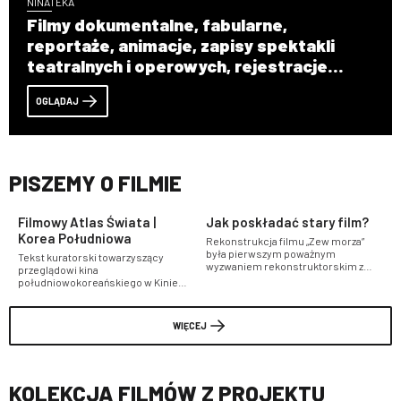
NINATEKA
Filmy dokumentalne, fabularne,
reportaże, animacje, zapisy spektakli
teatralnych i operowych, rejestracje
koncertów, relacje dokumentujące życie
OGLĄDAJ
kulturalne i społeczne oraz audycje
radiowe.
PISZEMY O FILMIE
Filmowy Atlas Świata |
Jak poskładać stary film?
F
Korea Południowa
Rekonstrukcja filmu „Zew morza”
W
była pierwszym poważnym
d
Tekst kuratorski towarzyszący
wyzwaniem rekonstruktorskim z
w
przeglądowi kina
jakim zmierzyła się Filmoteka.
r
południowokoreańskiego w Kinie
Wprawdzie od tych prac minęło już
w
Iluzjon
10 lat, jednak to właśnie one
s
przetarły pewne drogi w
1
WIĘCEJ
rekonstrukcji polskich filmów
p
niemych
p
d
p
KOLEKCJA FILMÓW Z PROJEKTU