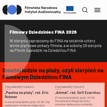
Filmoteka
Narodowa
–
Filmowy Dziedziniec FINA 2026
Instytut
Audiowizualny
W sierpniu zapraszamy do FINA na ostatnie cztery
letnie piątkowe pokazy filmów, a w sobotę 29 sierpnia
na Piknik Sąsiedzki na Dziedzińcu FINA
Smutni ludzie na plaży, czyli sierpień na
Filmowym Dziedzińcu FINA
FINA WAŁBRZYSKA 3/5
FINA WAŁBRZYSKA 3/5
F
„Paulina na plaży”, reż. Éric
„Animal”, reż. Sofi Exarchou
„
Rohmer
T
21 sierpnia (piątek), godz. 22.00.
Smutek greckiego kurortu i
14 sierpnia (piątek), godz. 22.00. Czy
2
smutne realia pracy w branży
F
wakacyjne romanse mają sens,
n