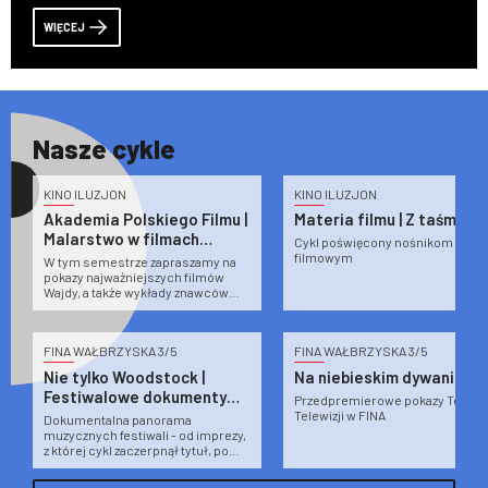
do przysyłania propozycji artykułów do
WIĘCEJ
najbliższego numeru (termin: 31 sierpnia
2026)
Nasze cykle
KINO ILUZJON
KINO ILUZJON
Akademia Polskiego Filmu |
Materia filmu | Z taśmy
Malarstwo w filmach
Cykl poświęcony nośnikom
Andrzeja Wajdy
filmowym
W tym semestrze zapraszamy na
pokazy najważniejszych filmów
Wajdy, a także wykłady znawców
jego twórczości
FINA WAŁBRZYSKA 3/5
FINA WAŁBRZYSKA 3/5
Nie tylko Woodstock |
Na niebieskim dywanie
Festiwalowe dokumenty
Przedpremierowe pokazy Teatru
muzyczne
Telewizji w FINA
Dokumentalna panorama
muzycznych festiwali - od imprezy,
z której cykl zaczerpnął tytuł, po
Coachellę i Offa