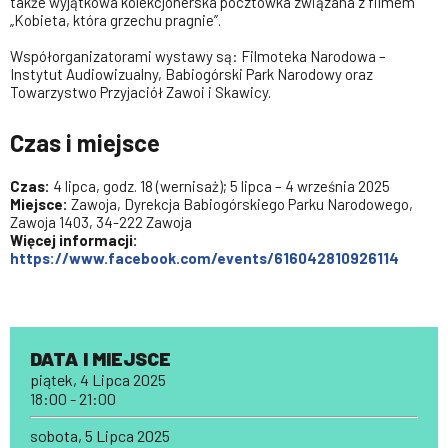
także wyjątkowa kolekcjonerska pocztówka związana z filmem
„Kobieta, która grzechu pragnie”.
Współorganizatorami wystawy są: Filmoteka Narodowa –
Instytut Audiowizualny, Babiogórski Park Narodowy oraz
Towarzystwo Przyjaciół Zawoi i Skawicy.
Czas i miejsce
Czas:
4 lipca, godz. 18 (wernisaż); 5 lipca – 4 września 2025
Miejsce:
Zawoja, Dyrekcja Babiogórskiego Parku Narodowego,
Zawoja 1403, 34-222 Zawoja
Więcej informacji:
https://www.facebook.com/events/616042810926114
DATA I MIEJSCE
piątek, 4 Lipca 2025
18:00 - 21:00
sobota, 5 Lipca 2025