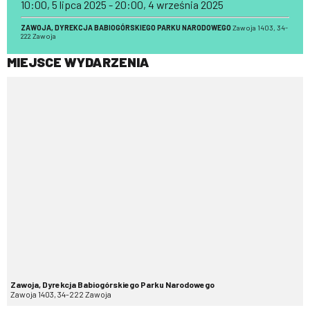
10:00, 5 lipca 2025 - 20:00, 4 września 2025
ZAWOJA, DYREKCJA BABIOGÓRSKIEGO PARKU NARODOWEGO
Zawoja 1403, 34-
222 Zawoja
MIEJSCE WYDARZENIA
Zawoja, Dyrekcja Babiogórskiego Parku Narodowego
Zawoja 1403, 34-222 Zawoja