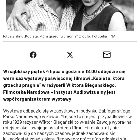
fotos z filmu „Kobieta, która grzechu pragnie”, źródło: Fototeka FINA
W najbliższy piątek 4 lipca o godzinie 18.00 odbędzie się
wernisaż wystawy poświęconej filmowi „Kobieta, która
grzechu pragnie” w reżyserii Wiktora Biegańskiego.
Filmoteka Narodowa – Instytut Audiowizualny jest
współorganizatorem wystawy
Wystawa odbędzie się w zabytkowym budynku Babiogórskiego
Parku Narodowego w Zawoi. Miejsce to nie jest przypadkowe - w
roku 1929 reżyser Wiktor Biegański to właśnie Zawoję wybrał na
miejsce akcji swojego ostatniego filmu. Film niestety nie
zachował się do naszych czasów, jednak zachowało się
kilkadziesiąt zdjęć z planu filmowego; prócz nich odnalazł się