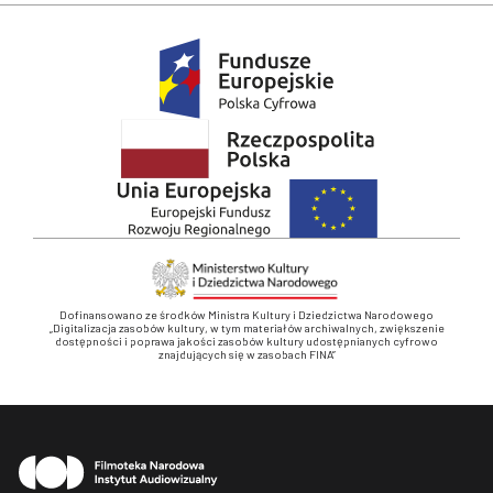
Dofinansowano ze środków Ministra Kultury i Dziedzictwa Narodowego
„Digitalizacja zasobów kultury, w tym materiałów archiwalnych, zwiększenie
dostępności i poprawa jakości zasobów kultury udostępnianych cyfrowo
znajdujących się w zasobach FINA”
Stopka