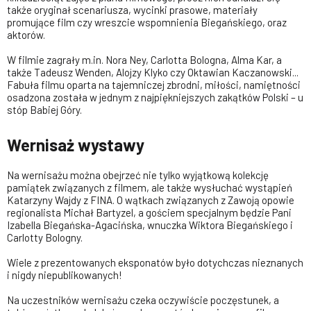
także oryginał scenariusza, wycinki prasowe, materiały
promujące film czy wreszcie wspomnienia Biegańskiego, oraz
aktorów.
W filmie zagrały m.in. Nora Ney, Carlotta Bologna, Alma Kar, a
także Tadeusz Wenden, Alojzy Klyko czy Oktawian Kaczanowski...
Fabuła filmu oparta na tajemniczej zbrodni, miłości, namiętności
osadzona została w jednym z najpiękniejszych zakątków Polski – u
stóp Babiej Góry.
Wernisaż wystawy
Na wernisażu można obejrzeć nie tylko wyjątkową kolekcję
pamiątek związanych z filmem, ale także wysłuchać wystąpień
Katarzyny Wajdy z FINA. O wątkach związanych z Zawoją opowie
regionalista Michał Bartyzel, a gościem specjalnym będzie Pani
Izabella Biegańska-Agacińska, wnuczka Wiktora Biegańskiego i
Carlotty Bologny.
Wiele z prezentowanych eksponatów było dotychczas nieznanych
i nigdy niepublikowanych!
Na uczestników wernisażu czeka oczywiście poczęstunek, a