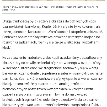
Kadr z filmu „Zew morza” z roku 1927, reż. Henryk Szaro - fragment taśmy barwionej na
żółto/FINA
Drugą trudnością było łączenie obrazu z dwóch różnych kopii:
czarno-białej i barwionej. Kopie różniły się nie tylko kolorem, ale
także jasnością, kontrastem, ziarnistością i stopniem zniszczeń.
Ponieważ oba materiały były wykonywane w różnych krajach na
różnych urządzeniach, różniły się także wielkością i kształtem
klatki.
Po zestawieniu materiału z obu kopii uzyskaliśmy poszatkowany
obraz, który co chwilę zmieniał się z barwionego w czarno-biały.
W scenach, które choć we fragmencie zachowały się w wersji
barwionej, czarno-białe uzupełnienia zabarwiliśmy cyfrowo na ten
sam kolor. Sceny, które zachowały się wyłącznie w wersji czarno-
białej, pozostawiliśmy czarno-białe. Analogicznie do
niekompletnych antycznych waz greckich, w których ubytki
uzupełnia się białym tworzywem, by nie domalowywać
brakujących fragmentów, woleliśmy pozostawić obraz czarno-
biały, niż ryzykować zastosowanie niewłaściwego koloru. Dziś, z