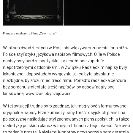
Plansza z napisami z filmu „Zew morza”
W latach dwudziestych w Rosji obowiązywała zupełnie inna niż w
Polsce stylistyka językowa napisów filmowych. O ile w Polsce
napisy były bardzo poetyckie i przepełnione zupełnie
niepotrzebnymi ozdobnikami, w Związku Radzieckim napisy były
lakoniczne i dopowiadały wyłącznie to, co było absolutnie
niezbędne, by zrozumieć treść filmu. Ponadto radziecka cenzura
bez pardonu zmieniała treść napisów, by odpowiadały one
lansowanej wówczas obyczajowości.
W tej sytuacji trudno było zgadnąć, jak mogły być sformułowane
oryginalne napisy. Przetłumaczyliśmy treść rosyjskich plansz na
polszczyznę naśladując styl zachowanych plansz polskich, a także
stylistykę polskich plansz w innych filmach z tego okresu. Nie było
to zadanie proste. Najwięcej kłopotów przysporzyła nam ostatnia