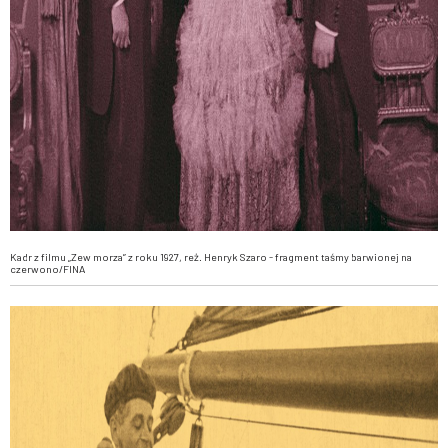
Kadr z filmu „Zew morza” z roku 1927, reż. Henryk Szaro - fragment taśmy barwionej na
czerwono/FINA