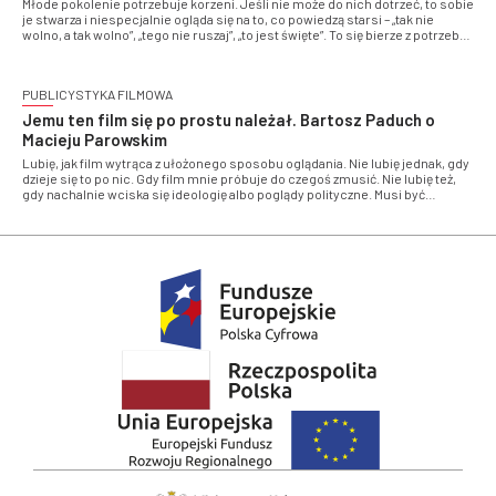
Młode pokolenie potrzebuje korzeni. Jeśli nie może do nich dotrzeć, to sobie
je stwarza i niespecjalnie ogląda się na to, co powiedzą starsi – „tak nie
wolno, a tak wolno”, „tego nie ruszaj”, „to jest święte”. To się bierze z potrzeby
posiadania jakiejś historii. Nie tylko w Stanach są Broadway, Gershwin i Cole
Porter. My też chcemy to mieć. I mamy! – mówi Jan Emil Młynarski, dyrektor
artystyczny cyklu Retroteka, nominowanego do Nagrody PISF
PUBLICYSTYKA FILMOWA
Jemu ten film się po prostu należał. Bartosz Paduch o
Macieju Parowskim
Lubię, jak film wytrąca z ułożonego sposobu oglądania. Nie lubię jednak, gdy
dzieje się to po nic. Gdy film mnie próbuje do czegoś zmusić. Nie lubię też,
gdy nachalnie wciska się ideologię albo poglądy polityczne. Musi być
historia, a na końcu widz musi dostać wypłatę w jakiejś postaci – mówi
Bartosz Paduch, reżyser filmu „Fantastyczny Matt Parey” o redaktorze
Macieju Parowskim i środowisku „Fantastyki”. 8 września film trafi do kin w
całym kraju. Filmoteka Narodowa – Instytut Audiowizualny jest jego
koproducentem