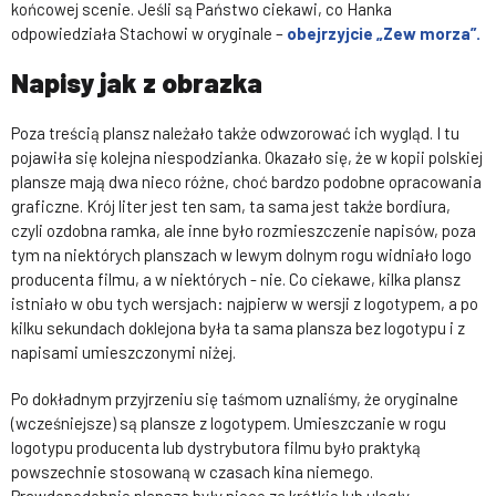
końcowej scenie. Jeśli są Państwo ciekawi, co Hanka
odpowiedziała Stachowi w oryginale –
obejrzyjcie „Zew morza”.
Napisy jak z obrazka
Poza treścią plansz należało także odwzorować ich wygląd. I tu
pojawiła się kolejna niespodzianka. Okazało się, że w kopii polskiej
plansze mają dwa nieco różne, choć bardzo podobne opracowania
graficzne. Krój liter jest ten sam, ta sama jest także bordiura,
czyli ozdobna ramka, ale inne było rozmieszczenie napisów, poza
tym na niektórych planszach w lewym dolnym rogu widniało logo
producenta filmu, a w niektórych - nie. Co ciekawe, kilka plansz
istniało w obu tych wersjach: najpierw w wersji z logotypem, a po
kilku sekundach doklejona była ta sama plansza bez logotypu i z
napisami umieszczonymi niżej.
Po dokładnym przyjrzeniu się taśmom uznaliśmy, że oryginalne
(wcześniejsze) są plansze z logotypem. Umieszczanie w rogu
logotypu producenta lub dystrybutora filmu było praktyką
powszechnie stosowaną w czasach kina niemego.
Prawdopodobnie plansze były nieco za krótkie lub uległy