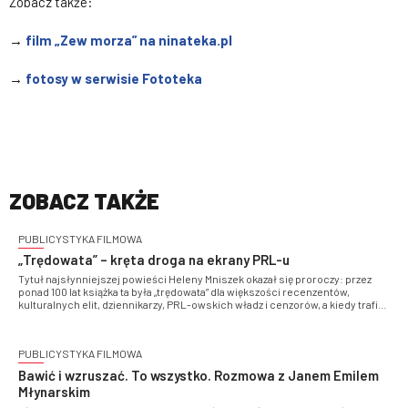
Zobacz także:
→
film „Zew morza” na ninateka.pl
→
fotosy w serwisie Fototeka
ZOBACZ TAKŻE
PUBLICYSTYKA FILMOWA
„Trędowata” – kręta droga na ekrany PRL-u
Tytuł najsłynniejszej powieści Heleny Mniszek okazał się proroczy: przez
ponad 100 lat książka ta była „trędowata” dla większości recenzentów,
kulturalnych elit, dziennikarzy, PRL-owskich władz i cenzorów, a kiedy trafiła
na ekran – także dla krytyków filmowych. W pełni zaakceptowali ją tylko
czytelnicy i widzowie, którzy pokochali melodramatyczny romans miłością
równie wierną i gorącą, jak ta, którą ordynat Michorowski obdarzył Stefcię
PUBLICYSTYKA FILMOWA
Rudecką…
Bawić i wzruszać. To wszystko. Rozmowa z Janem Emilem
Młynarskim