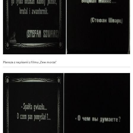
Plansza z napisami z filmu „Zew morza”