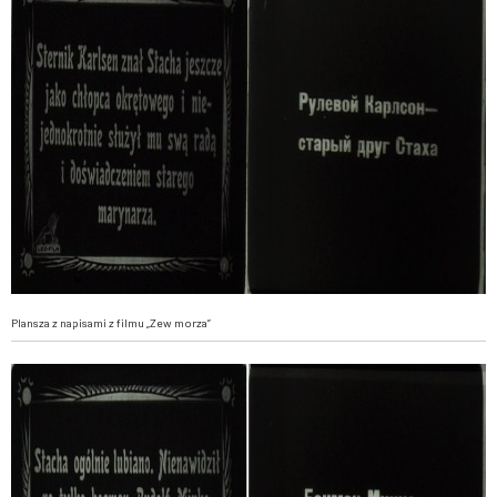
Plansza z napisami z filmu „Zew morza”