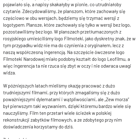
pojawiało się, a napisy skakałyby w pionie, co utrudniałoby
czytanie. Zdecydowaliśmy, że planszom, które zachowały się
częściowo w obu wersjach, będziemy się trzymać wersji z
logotypem. Plansze, które zachowały się tylko w wersji bez logo,
pozostawiliśmy bez logo. W planszach przetłumaczonych z
rosyjskiego umieściliśmy logo Filmoteki, jako dyskretny znak, że w
tym przypadku widz nie ma do czynienia z oryginałem, lecz z
naszą współczesną ingerencją. Na szczęście ówczesne logo
Filmoteki Narodowej miało podobny kształt do logo Leofilmu, a
więc ingerencja ta nie rzuca się zbyt w oczy i nie odwraca uwagi
widza.
W późniejszych latach mieliśmy okazję pracować z dużo
trudniejszymi filmami, przy których zmagaliśmy się z dużo
poważniejszymi dylematami i wątpliwościami, ale „Zew morza”
był pierwszym taki wyzwaniem, dzięki któremu bardzo wiele się
nauczyliśmy. Film ten przetarł wiele ścieżek w polskiej
rekonstrukcji zabytków filmowych, a ze zdobytego przy nim
doświadczenia korzystamy do dziś.