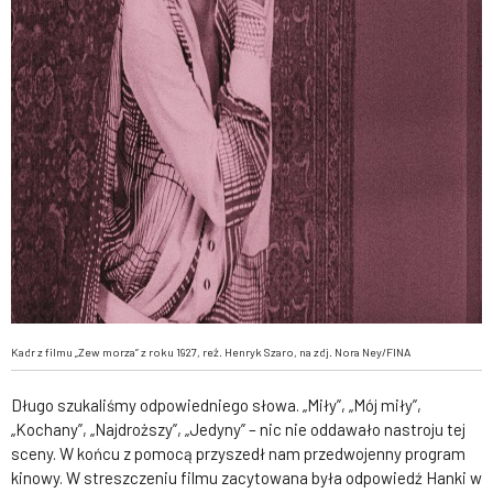
Kadr z filmu „Zew morza” z roku 1927, reż. Henryk Szaro, na zdj. Nora Ney/FINA
Długo szukaliśmy odpowiedniego słowa. „Miły”, „Mój miły”,
„Kochany”, „Najdroższy”, „Jedyny” – nic nie oddawało nastroju tej
sceny. W końcu z pomocą przyszedł nam przedwojenny program
kinowy. W streszczeniu filmu zacytowana była odpowiedź Hanki w