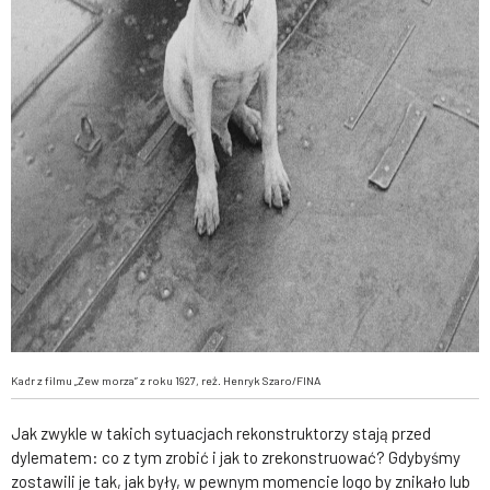
Kadr z filmu „Zew morza” z roku 1927, reż. Henryk Szaro/FINA
Jak zwykle w takich sytuacjach rekonstruktorzy stają przed
dylematem: co z tym zrobić i jak to zrekonstruować? Gdybyśmy
zostawili je tak, jak były, w pewnym momencie logo by znikało lub