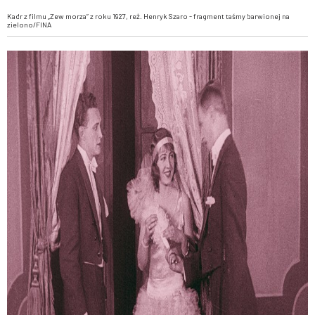
Kadr z filmu „Zew morza” z roku 1927, reż. Henryk Szaro - fragment taśmy barwionej na
zielono/FINA