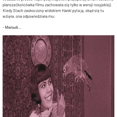
plansza (końcówka filmu zachowała się tylko w wersji rosyjskiej).
Kiedy Stach zaskoczony widokiem Hanki pyta ją, skąd się tu
wzięła, ona odpowiedziała mu:
- Милый…