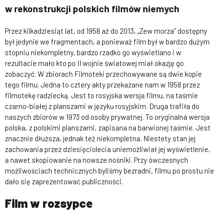
w rekonstrukcji polskich filmów niemych
Przez kilkadziesiąt lat, od 1958 aż do 2013, „Zew morza” dostępny
był jedynie we fragmentach, a ponieważ film był w bardzo dużym
stopniu niekompletny, bardzo rzadko go wyświetlano i w
rezultacie mało kto po II wojnie światowej miał okazję go
zobaczyć. W zbiorach Filmoteki przechowywane są dwie kopie
tego filmu. Jedna to cztery akty przekazane nam w 1958 przez
filmotekę radziecką. Jest to rosyjska wersja filmu, na taśmie
czarno-białej z planszami w języku rosyjskim. Druga trafiła do
naszych zbiorów w 1973 od osoby prywatnej. To oryginalna wersja
polska, z polskimi planszami, zapisana na barwionej taśmie. Jest
znacznie dłuższa, jednak też niekompletna. Niestety stan jej
zachowania przez dziesięciolecia uniemożliwiał jej wyświetlenie,
a nawet skopiowanie na nowsze nośniki. Przy ówczesnych
możliwościach technicznych byliśmy bezradni, filmu po prostu nie
dało się zaprezentować publiczności.
Film w rozsypce