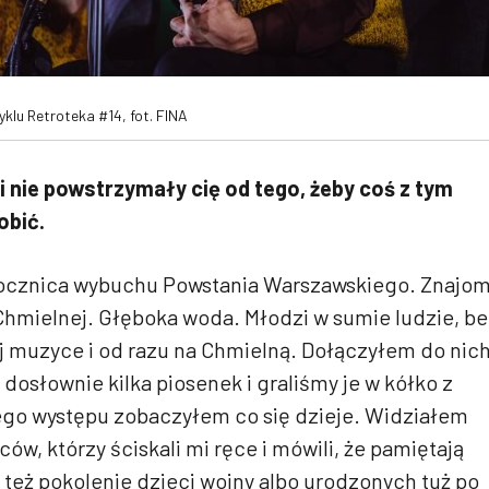
yklu Retroteka #14, fot. FINA
 nie powstrzymały cię od tego, żeby coś z tym
obić.
, rocznica wybuchu Powstania Warszawskiego. Znajom
a Chmielnej. Głęboka woda. Młodzi w sumie ludzie, b
j muzyce i od razu na Chmielną. Dołączyłem do nich
 dosłownie kilka piosenek i graliśmy je w kółko z
go występu zobaczyłem co się dzieje. Widziałem
w, którzy ściskali mi ręce i mówili, że pamiętają
o też pokolenie dzieci wojny albo urodzonych tuż po