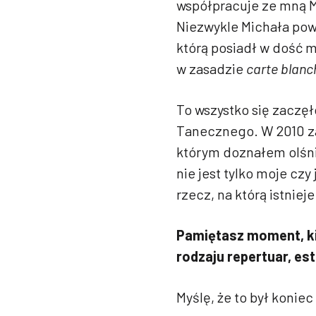
współpracuje ze mną Mi
Niezwykle Michała pow
którą posiadł w dość m
w zasadzie
carte blanc
To wszystko się zaczę
Tanecznego. W 2010 za
którym doznałem olśni
nie jest tylko moje czy
rzecz, na którą istnie
Pamiętasz moment, ki
rodzaju repertuar, e
Myślę, że to był konie