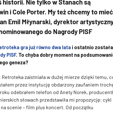
 historii. Nie tylko w Stanach są
n i Cole Porter. My też chcemy to mieć
an Emil Młynarski, dyrektor artystyczn
, nominowanego do Nagrody PISF
etroteka gra już równo dwa lata
i ostatnio została
dy PISF
. To chyba dobry moment na podsumowani
 jego geneza?
:
Retroteka zaistniała w dużej mierze dzięki temu, c
stałem przez instytucję obdarzony zaufaniem troch
 roku odebrałem telefon od Anety Norek, producent
łnierskich słowach przedstawiła mi propozycję: cykl
 na scenie – film plus koncert. Od początku