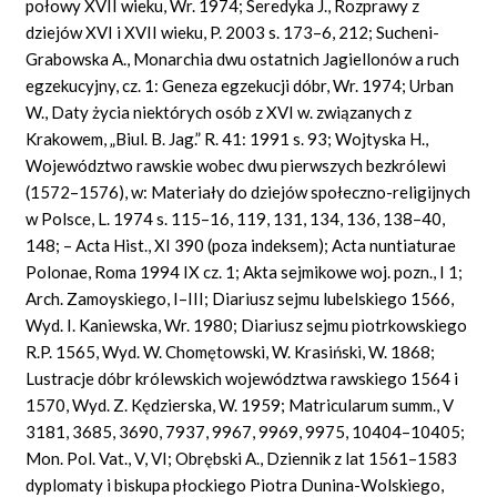
połowy XVII wieku, Wr. 1974; Seredyka J., Rozprawy z
dziejów XVI i XVII wieku, P. 2003 s. 173–6, 212; Sucheni-
Grabowska A., Monarchia dwu ostatnich Jagiellonów a ruch
egzekucyjny, cz. 1: Geneza egzekucji dóbr, Wr. 1974; Urban
W., Daty życia niektórych osób z XVI w. związanych z
Krakowem, „Biul. B. Jag.” R. 41: 1991 s. 93; Wojtyska H.,
Województwo rawskie wobec dwu pierwszych bezkrólewi
(1572–1576), w: Materiały do dziejów społeczno-religijnych
w Polsce, L. 1974 s. 115–16, 119, 131, 134, 136, 138–40,
148; – Acta Hist., XI 390 (poza indeksem); Acta nuntiaturae
Polonae, Roma 1994 IX cz. 1; Akta sejmikowe woj. pozn., I 1;
Arch. Zamoyskiego, I–III; Diariusz sejmu lubelskiego 1566,
Wyd. I. Kaniewska, Wr. 1980; Diariusz sejmu piotrkowskiego
R.P. 1565, Wyd. W. Chomętowski, W. Krasiński, W. 1868;
Lustracje dóbr królewskich województwa rawskiego 1564 i
1570, Wyd. Z. Kędzierska, W. 1959; Matricularum summ., V
3181, 3685, 3690, 7937, 9967, 9969, 9975, 10404–10405;
Mon. Pol. Vat., V, VI; Obrębski A., Dziennik z lat 1561–1583
dyplomaty i biskupa płockiego Piotra Dunina-Wolskiego,