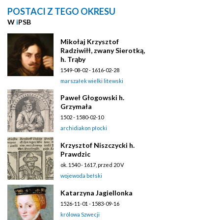
POSTACI Z TEGO OKRESU
W
i
PSB
Mikołaj Krzysztof
Radziwiłł, zwany Sierotką,
h. Trąby
1549-08-02 - 1616-02-28
marszałek wielki litewski
Paweł Głogowski h.
Grzymała
1502 - 1580-02-10
archidiakon płocki
Krzysztof Niszczycki h.
Prawdzic
ok. 1540 - 1617, przed 20 V
wojewoda bełski
Katarzyna Jagiellonka
1526-11-01 - 1583-09-16
królowa Szwecji