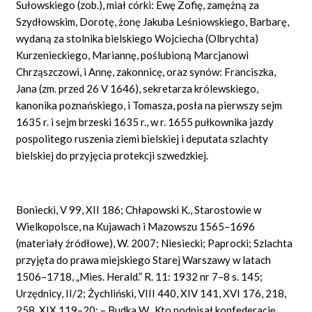
Sułowskiego (zob.), miał córki: Ewę Zofię, zamężną za
Szydłowskim, Dorotę, żonę Jakuba Leśniowskiego, Barbarę,
wydaną za stolnika bielskiego Wojciecha (Olbrychta)
Kurzenieckiego, Mariannę, poślubioną Marcjanowi
Chrząszczowi, i Annę, zakonnicę, oraz synów: Franciszka,
Jana (zm. przed 26 V 1646), sekretarza królewskiego,
kanonika poznańskiego, i Tomasza, posła na pierwszy sejm
1635 r. i sejm brzeski 1635 r., w r. 1655 pułkownika jazdy
pospolitego ruszenia ziemi bielskiej i deputata szlachty
bielskiej do przyjęcia protekcji szwedzkiej.
Boniecki, V 99, XII 186; Chłapowski K., Starostowie w
Wielkopolsce, na Kujawach i Mazowszu 1565–1696
(materiały źródłowe), W. 2007; Niesiecki; Paprocki; Szlachta
przyjęta do prawa miejskiego Starej Warszawy w latach
1506–1718, „Mies. Herald.” R. 11: 1932 nr 7–8 s. 145;
Urzędnicy, II/2; Żychliński, VIII 440, XIV 141, XVI 176, 218,
258, XIX 119–20; – Budka W., Kto podpisał konfederację