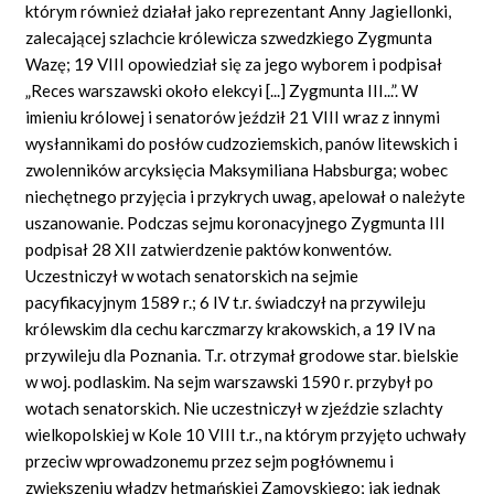
którym również działał jako reprezentant Anny Jagiellonki,
zalecającej szlachcie królewicza szwedzkiego Zygmunta
Wazę; 19 VIII opowiedział się za jego wyborem i podpisał
„Reces warszawski około elekcyi [...] Zygmunta III...”. W
imieniu królowej i senatorów jeździł 21 VIII wraz z innymi
wysłannikami do posłów cudzoziemskich, panów litewskich i
zwolenników arcyksięcia Maksymiliana Habsburga; wobec
niechętnego przyjęcia i przykrych uwag, apelował o należyte
uszanowanie. Podczas sejmu koronacyjnego Zygmunta III
podpisał 28 XII zatwierdzenie paktów konwentów.
Uczestniczył w wotach senatorskich na sejmie
pacyfikacyjnym 1589 r.; 6 IV t.r. świadczył na przywileju
królewskim dla cechu karczmarzy krakowskich, a 19 IV na
przywileju dla Poznania. T.r. otrzymał grodowe star. bielskie
w woj. podlaskim. Na sejm warszawski 1590 r. przybył po
wotach senatorskich. Nie uczestniczył w zjeździe szlachty
wielkopolskiej w Kole 10 VIII t.r., na którym przyjęto uchwały
przeciw wprowadzonemu przez sejm pogłównemu i
zwiększeniu władzy hetmańskiej Zamoyskiego; jak jednak