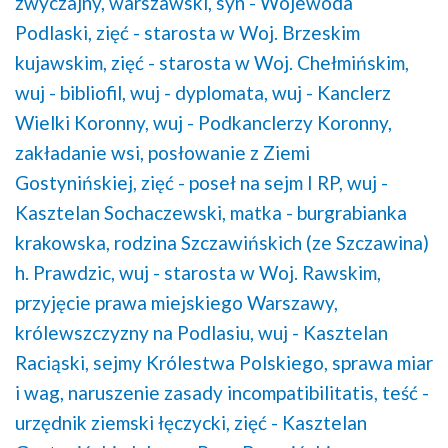
zwyczajny, warszawski,
syn - Wojewoda
Podlaski,
zięć - starosta w Woj. Brzeskim
kujawskim,
zięć - starosta w Woj. Chełmińskim,
wuj - bibliofil,
wuj - dyplomata,
wuj - Kanclerz
Wielki Koronny,
wuj - Podkanclerzy Koronny,
zakładanie wsi,
posłowanie z Ziemi
Gostynińskiej,
zięć - poseł na sejm I RP,
wuj -
Kasztelan Sochaczewski,
matka - burgrabianka
krakowska,
rodzina Szczawińskich (ze Szczawina)
h. Prawdzic,
wuj - starosta w Woj. Rawskim,
przyjęcie prawa miejskiego Warszawy,
królewszczyzny na Podlasiu,
wuj - Kasztelan
Raciąski,
sejmy Królestwa Polskiego,
sprawa miar
i wag,
naruszenie zasady incompatibilitatis,
teść -
urzędnik ziemski łęczycki,
zięć - Kasztelan