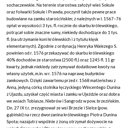
sochaczewskie. Na terenie starostwa założył wieś Sokule
oraz folwarki Sokule i Prawda, poczynił także pewne prace
budowlane na zamku starościńskim; z należnych w l. 1567–76
opłat w wysokości 3 tys. fl. rocznie do skarbu królewskiego,
potrącał sobie znaczne sumy, niekiedy dochodzące do 1 tys.
fl. (na utrzymanie koni królewskich i z tytułu klęsk
elementarnych). Zgodnie z ordynacją Henryka Walezego S.
powinien od r. 1576 przekazywać do skarbu królewskiego
40% dochodów ze starostwa (2500 fl.) oraz 1245 fl. 11 gr
kwarty, jednak niekiedy zatrzymywał dodatkowe kwoty na
własny użytek, m.in. w r. 1576 na naprawę budynków
zamkowych. Dzięki zawartemu przed r. 1568 małżeństwu z
Anną, jedyną córką stolnika łęczyckiego Wincentego Dunina
z Ujazdu, uzyskał część miasta i zamku w Ujeździe oraz dobra
we wsiach Tobiasze, Niebrów i Sangrodz w pow. brzezińskim.
Dn. 27 IX t.r. zrezygnował ze wsi Brzezie i Sielce (pow.
gąbiński) na rzecz dworzanina królewskiego Piotra Dunina
Spota; nazajutrz wspólnie z żoną otrzymał dożywocie na