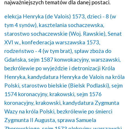
najważniejszych tematów dla danej postaci.
elekcja Henryka (de Valois) 1573,
dzieci - 8 (w
tym 4 synów),
kasztelania sochaczewska,
starostwo sochaczewskie (Woj. Rawskie),
Senat
XVI w.,
konfederacja warszawska 1573,
rodzeństwo - 4 (w tym brat),
spław zboża do
Gdańska,
sejm 1587 konwokacyjny, warszawski,
bezkrólewie po wyjeździe i detronizacji Króla
Henryka,
kandydatura Henryka de Valois na króla
Polski,
starostwo bielskie (Bielsk Podlaski),
sejm
1574 koronacyjny, krakowski,
sejm 1576
koronacyjny, krakowski,
kandydatura Zygmunta
Wazy na króla Polski,
bezkrólewie po śmierci
Zygmunta II Augusta,
sprawa Samuela
Zborowskiego,
sejm 1573 elekcyjny, warszawski,