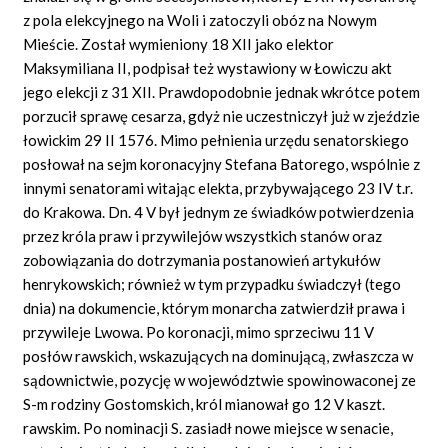
z pola elekcyjnego na Woli i zatoczyli obóz na Nowym
Mieście. Został wymieniony 18 XII jako elektor
Maksymiliana II, podpisał też wystawiony w Łowiczu akt
jego elekcji z 31 XII. Prawdopodobnie jednak wkrótce potem
porzucił sprawę cesarza, gdyż nie uczestniczył już w zjeździe
łowickim 29 II 1576. Mimo pełnienia urzędu senatorskiego
posłował na sejm koronacyjny Stefana Batorego, wspólnie z
innymi senatorami witając elekta, przybywającego 23 IV t.r.
do Krakowa. Dn. 4 V był jednym ze świadków potwierdzenia
przez króla praw i przywilejów wszystkich stanów oraz
zobowiązania do dotrzymania postanowień artykułów
henrykowskich; również w tym przypadku świadczył (tego
dnia) na dokumencie, którym monarcha zatwierdził prawa i
przywileje Lwowa. Po koronacji, mimo sprzeciwu 11 V
posłów rawskich, wskazujących na dominującą, zwłaszcza w
sądownictwie, pozycję w województwie spowinowaconej ze
S-m rodziny Gostomskich, król mianował go 12 V kaszt.
rawskim. Po nominacji S. zasiadł nowe miejsce w senacie,