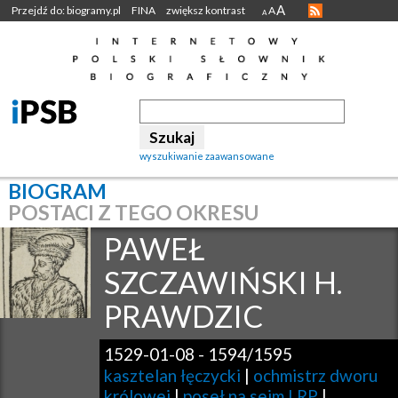
A
Przejdź do: biogramy.pl
FINA
zwiększ kontrast
A
A
wyszukiwanie zaawansowane
BIOGRAM
POSTACI Z TEGO OKRESU
PAWEŁ
SZCZAWIŃSKI H.
PRAWDZIC
1529-01-08
-
1594/1595
kasztelan łęczycki
|
ochmistrz dworu
królowej
|
poseł na sejm I RP
|