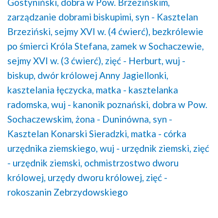
Gostyniński,
dobra w Pow. Brzezińskim,
zarządzanie dobrami biskupimi,
syn - Kasztelan
Brzeziński,
sejmy XVI w. (4 ćwierć),
bezkrólewie
po śmierci Króla Stefana,
zamek w Sochaczewie,
sejmy XVI w. (3 ćwierć),
zięć - Herburt,
wuj -
biskup,
dwór królowej Anny Jagiellonki,
kasztelania łęczycka,
matka - kasztelanka
radomska,
wuj - kanonik poznański,
dobra w Pow.
Sochaczewskim,
żona - Duninówna,
syn -
Kasztelan Konarski Sieradzki,
matka - córka
urzędnika ziemskiego,
wuj - urzędnik ziemski,
zięć
- urzędnik ziemski,
ochmistrzostwo dworu
królowej,
urzędy dworu królowej,
zięć -
rokoszanin Zebrzydowskiego