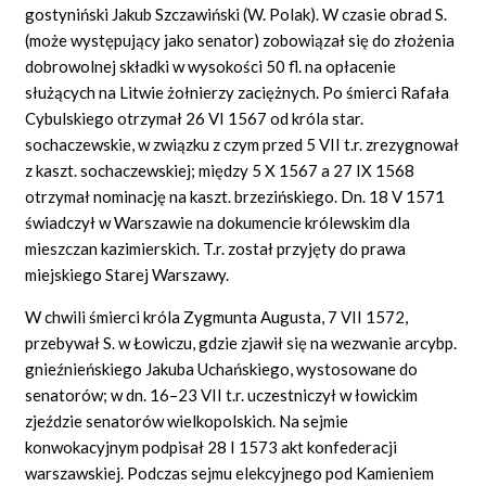
gostyniński Jakub Szczawiński (W. Polak). W czasie obrad S.
(może występujący jako senator) zobowiązał się do złożenia
dobrowolnej składki w wysokości 50 fl. na opłacenie
służących na Litwie żołnierzy zaciężnych. Po śmierci Rafała
Cybulskiego otrzymał 26 VI 1567 od króla star.
sochaczewskie, w związku z czym przed 5 VII t.r. zrezygnował
z kaszt. sochaczewskiej; między 5 X 1567 a 27 IX 1568
otrzymał nominację na kaszt. brzezińskiego. Dn. 18 V 1571
świadczył w Warszawie na dokumencie królewskim dla
mieszczan kazimierskich. T.r. został przyjęty do prawa
miejskiego Starej Warszawy.
W chwili śmierci króla Zygmunta Augusta, 7 VII 1572,
przebywał S. w Łowiczu, gdzie zjawił się na wezwanie arcybp.
gnieźnieńskiego Jakuba Uchańskiego, wystosowane do
senatorów; w dn. 16–23 VII t.r. uczestniczył w łowickim
zjeździe senatorów wielkopolskich. Na sejmie
konwokacyjnym podpisał 28 I 1573 akt konfederacji
warszawskiej. Podczas sejmu elekcyjnego pod Kamieniem