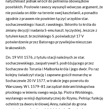
natychmiast jednak wrócił do pełnienia obowiązków
poselskich. Posłowie rawscy wysunęli wówczas argument, że
nie posiada on dóbr na terenie swej kasztelanii, a ponadto
zgodnie z prawem nie powinien łączyć urzędów star.
sochaczewskiego i kaszt. rawskiego. Skłoniło to króla do
zmiany decyzji i nadania S-emu kaszt. łęczyckiej. Jeszcze z
tytułem kaszt. brzezińskiego S. poświadczył 17 V
potwierdzenie przez Batorego przywilejów mieszczan
krakowskich.
Dn. 19 VIII 1576, z tytułu stacji należnych ze star.
sochaczewskiego, zaopatrywał S. podróżującego przez
Sochaczew do Torunia i Malborka króla i jego dwór. Po raz
kolejny świadczył stację i zapewne gościł monarchę w
Sochaczewie 20 IV 1577, w trakcie jego powrotu do
Warszawy. W l. 1579–81 zarządzał dobrami biskupstwa
płockiego w imieniu swego wuja, bp. Piotra Wolskiego,
wysłanego w misji dyplomatycznej do Rzymu. Pełniąc funkcję
ochmistrza dworu królowej Anny, należał do grona