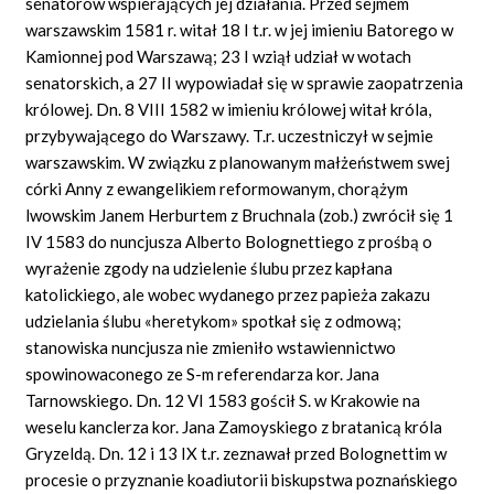
senatorów wspierających jej działania. Przed sejmem
warszawskim 1581 r. witał 18 I t.r. w jej imieniu Batorego w
Kamionnej pod Warszawą; 23 I wziął udział w wotach
senatorskich, a 27 II wypowiadał się w sprawie zaopatrzenia
królowej. Dn. 8 VIII 1582 w imieniu królowej witał króla,
przybywającego do Warszawy. T.r. uczestniczył w sejmie
warszawskim. W związku z planowanym małżeństwem swej
córki Anny z ewangelikiem reformowanym, chorążym
lwowskim Janem Herburtem z Bruchnala (zob.) zwrócił się 1
IV 1583 do nuncjusza Alberto Bolognettiego z prośbą o
wyrażenie zgody na udzielenie ślubu przez kapłana
katolickiego, ale wobec wydanego przez papieża zakazu
udzielania ślubu «heretykom» spotkał się z odmową;
stanowiska nuncjusza nie zmieniło wstawiennictwo
spowinowaconego ze S-m referendarza kor. Jana
Tarnowskiego. Dn. 12 VI 1583 gościł S. w Krakowie na
weselu kanclerza kor. Jana Zamoyskiego z bratanicą króla
Gryzeldą. Dn. 12 i 13 IX t.r. zeznawał przed Bolognettim w
procesie o przyznanie koadiutorii biskupstwa poznańskiego