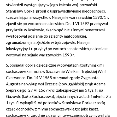
stwierdził występujący w jego imieniu woj. poznański
Stanisław Górka, prosił o usprawiedliwienie nieobecności,
«zezwalając na wszystko». Na sejmie warszawskim 1590/1 r.
zjawił się po wotach senatorskich. Dn. 1 VI 1592 przebywał
przy królu w Krakowie, skąd wspólnie z innymi senatorami
wystosował posłanie do szlachty małopolskiej,
zgromadzonej na zjeździe w Jędrzejowie. Na sejm
inkwizycyjny t.r. przybył po wotach senatorskich, natomiast
wotował na sejmie warszawskim 1593 r.
S. posiadał dobra dziedziczne w powiatach gostynińskim i
sochaczewskim, m.in. w Szczawinie Wielkim, Trębskiej Wsi i
Czerwonce. Dn. 14 V 1565 otrzymał zgodę Zygmunta
Augusta na wykup wsi Brzezie (pow. gąbiński) z rąk Adama
Sieprskiego; 27 VI 1567 król zabezpieczył mu 5 tys. fl. na
Guzowie (koło Sochaczewa), pięciu innych wsiach i młynie. Za
1 tys. fl. wykupił S. od potomków Stanisława Borka trzecią
część dochodów z młyna sochaczewskiego; jako kaszt.
sochaczewski, zgodnie z dawnym zwyczajem, otrzymywał cło