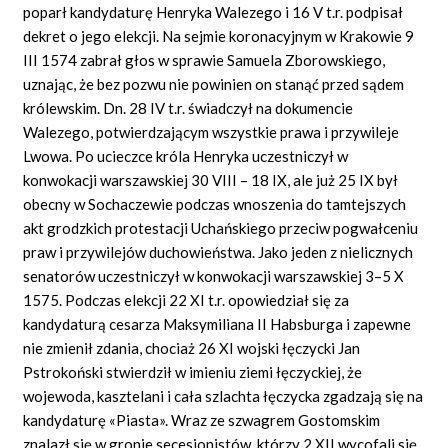
poparł kandydaturę Henryka Walezego i 16 V t.r. podpisał
dekret o jego elekcji. Na sejmie koronacyjnym w Krakowie 9
III 1574 zabrał głos w sprawie Samuela Zborowskiego,
uznając, że bez pozwu nie powinien on stanąć przed sądem
królewskim. Dn. 28 IV t.r. świadczył na dokumencie
Walezego, potwierdzającym wszystkie prawa i przywileje
Lwowa. Po ucieczce króla Henryka uczestniczył w
konwokacji warszawskiej 30 VIII – 18 IX, ale już 25 IX był
obecny w Sochaczewie podczas wnoszenia do tamtejszych
akt grodzkich protestacji Uchańskiego przeciw pogwałceniu
praw i przywilejów duchowieństwa. Jako jeden z nielicznych
senatorów uczestniczył w konwokacji warszawskiej 3–5 X
1575. Podczas elekcji 22 XI t.r. opowiedział się za
kandydaturą cesarza Maksymiliana II Habsburga i zapewne
nie zmienił zdania, chociaż 26 XI wojski łęczycki Jan
Pstrokoński stwierdził w imieniu ziemi łęczyckiej, że
wojewoda, kasztelani i cała szlachta łęczycka zgadzają się na
kandydaturę «Piasta». Wraz ze szwagrem Gostomskim
znalazł się w gronie secesjonistów, którzy 2 XII wycofali się