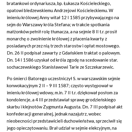
bratankowi ordynariusza, bp. Łukasza Kościeleckiego,
opatowi bledzewskiemu Andrzejowi Kościeleckiemu. W
imieniu królowej Anny witał 12 I 1585 przybywającego na
sejm do Warszawy króla Stefana; w trakcie spotkania
małżonków pełnił rolę tłumacza, a na sejmie 8 II t.r. prosił
monarchę o zwolnienie królowej z płacenia kwarty z
posiadanych przez nią trzech starostw i opłat mostowego.
Dn. 26 II podpisał zawarty z Gdańskiem traktat o palowym.
Dn. 14 I 1586 uzyskał od króla zgodę na scedowanie star.
sochaczewskiego Stanisławowi Tarle ze Szczekarzewic.
Po śmierci Batorego uczestniczył S. w warszawskim sejmie
konwokacyjnym 2 II – 9 III 1587; często występował w
imieniu królowej wdowy, m.in. 7 II t.r. dziękował posłom za
kondolencje, a 4 III przedstawiał sprawę grodzieńskiego
skarbu i klejnotów Zygmunta Augusta. Dn. 7 III podpisał akt
konfederacji generalnej, jednak nazajutrz, wobec
nieobecności przedstawicieli duchowieństwa, sprzeciwił się
jego opieczętowaniu. Brał udział w sejmie elekcyjnym, na