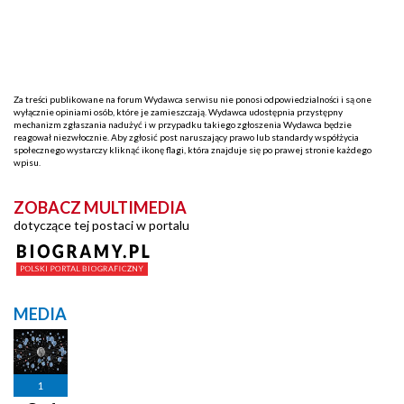
Za treści publikowane na forum Wydawca serwisu nie ponosi odpowiedzialności i są one
wyłącznie opiniami osób, które je zamieszczają. Wydawca udostępnia przystępny
mechanizm zgłaszania nadużyć i w przypadku takiego zgłoszenia Wydawca będzie
reagował niezwłocznie. Aby zgłosić post naruszający prawo lub standardy współżycia
społecznego wystarczy kliknąć ikonę flagi, która znajduje się po prawej stronie każdego
wpisu.
ZOBACZ MULTIMEDIA
dotyczące tej postaci w portalu
MEDIA
1