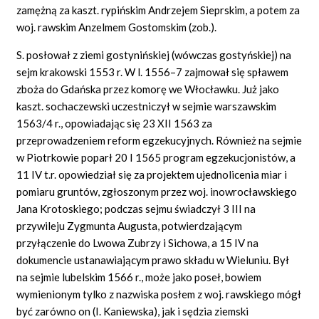
zamężną za kaszt. rypińskim Andrzejem Sieprskim, a potem za
woj. rawskim Anzelmem Gostomskim (zob.).
S. posłował z ziemi gostynińskiej (wówczas gostyńskiej) na
sejm krakowski 1553 r. W l. 1556–7 zajmował się spławem
zboża do Gdańska przez komorę we Włocławku. Już jako
kaszt. sochaczewski uczestniczył w sejmie warszawskim
1563/4 r., opowiadając się 23 XII 1563 za
przeprowadzeniem reform egzekucyjnych. Również na sejmie
w Piotrkowie poparł 20 I 1565 program egzekucjonistów, a
11 IV t.r. opowiedział się za projektem ujednolicenia miar i
pomiaru gruntów, zgłoszonym przez woj. inowrocławskiego
Jana Krotoskiego; podczas sejmu świadczył 3 III na
przywileju Zygmunta Augusta, potwierdzającym
przyłączenie do Lwowa Zubrzy i Sichowa, a 15 IV na
dokumencie ustanawiającym prawo składu w Wieluniu. Był
na sejmie lubelskim 1566 r., może jako poseł, bowiem
wymienionym tylko z nazwiska posłem z woj. rawskiego mógł
być zarówno on (I. Kaniewska), jak i sędzia ziemski