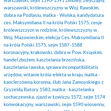
warszawski,
sejm 1590-1591 zimowy, zwyczajny,
warszawski,
królewszczyzny w Woj. Rawskim,
dobra na Podlasiu,
matka - Wolska,
kandydatura
ces. Maksymiliana II na króla Polski 1575,
cesje
królewszczyzn w rodzinie,
królewszczyzny w
Woj. Mazowieckim,
elekcja Ces. Maksymiliana II
na króla Polski 1575,
sejm 1587-1588
koronacyjny, krakowski,
dobra w Pow. Ksiąskim,
handel zbożem,
kasztelania brzezińska,
kasztelania rawska,
sprawa incompatibilitatis
urzędów,
witanie króla-elekta w kraju,
matka -
kanclerzówna koronna,
ślub Jana Zamoyskiego z
Gryzeldą Batory 1583,
matka - kasztelanka
sochaczewska,
zjazd w Łowiczu 1572,
sejm 1574
konwokacyjny, warszawski,
sejm 1590 wiosenny,