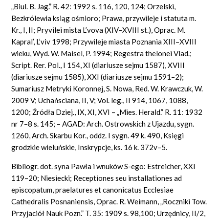
„Biul. B. Jag.” R. 42: 1992 s. 116, 120, 124; Orzelski,
Bezkrólewia ksiąg ośmioro; Prawa, przywileje i statuta m.
Kr., I, II; Pryvilei mista L’vova (XIV–XVIII st.), Oprac. M.
Kapral’, L’viv 1998; Przywileje miasta Poznania XIII–XVIII
wieku, Wyd. W. Maisel, P. 1994; Regestra thelonei Vlad.;
Script. Rer. Pol., I 154, XI (diariusze sejmu 1587), XVIII
(diariusze sejmu 1585), XXI (diariusze sejmu 1591–2);
Sumariusz Metryki Koronnej, S. Nowa, Red. W. Krawczuk, W.
2009 V; Uchańsciana, II, V; Vol. leg., II 914, 1067, 1088,
1200; Źródła Dziej., IX, XI, XVI – „Mies. Herald.” R. 11: 1932
nr 7–8 s. 145; – AGAD: Arch. Ostrowskich z Ujazdu, sygn.
1260, Arch. Skarbu Kor., oddz. I sygn. 49 k. 490, Księgi
grodzkie wieluńskie, Inskrypcje, ks. 16 k. 372v–5.
Bibliogr. dot. syna Pawła i wnuków S-ego: Estreicher, XXI
119–20; Niesiecki; Receptiones seu installationes ad
episcopatum, praelatures et canonicatus Ecclesiae
Cathedralis Posnaniensis, Oprac. R. Weimann, „Roczniki Tow.
Przyjaciół Nauk Pozn.” T. 35: 1909 s. 98,100; Urzędnicy, II/2,