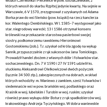
wsiach Czerwonka i Plecewice w pow. sochaczewskim, z
których wnosił do skarbu Rzpltej jedynie kwartę. Na sejmie w
Warszawie, 6 V 1570, zrezygnował z uzyskanych od Adama
Borka praw do wsi Sieńsko (pow. ksiąski) na rzecz kanclerza
kor. Walentego Dembińskiego. W l. 1585–7 występował jako
star. niegrodowy warecki; 13 I 1586 otrzymał konsens
królewski na przekazanie starostwa pasierbowi swojej
siostry, podkomorzemu rawskiemu Hieronimowi
Gostomskiemu (zob.). T.r. uzyskał od króla zgodę na wykup
Sannik, przypuszczalnie z rąk sukcesorów Jana Tomickiego.
Prowadził handel zbożem z własnych dóbr i folwarków star.
sochaczewskiego. Dn. 7 V 1590 i 27 IV 1591 udzielił ks.
słuckiemu Aleksandrowi Olelkowiczowi dwóch pożyczek
(łącznie 34 500 złp.), zabezpieczonych na dobrach, w skład
których wchodziły: m. Waniewo z zamkiem, sześć folwarków i
siedemnaście wsi w pow. brańskim woj. podlaskiego oraz
Kraśnik w woj. lubelskim i Turobin w woj. ruskim; uzyskał
również prawo wykupu dóbr Boturz z rąk spadkobierców woj.
krakowskiego Andrzeja Tęczyńskiego. W dobra waniewskie