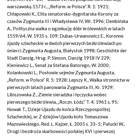
warszawską 1573 r., „Reform. w Polsce” R. 1: 1921;
Chłapowski K., Elita senatorsko-dygnitarska Korony za
czasów Zygmunta III i Władysława IV, Wr. 1996; Dembińska
A., Polityczna walka o egzekucję dóbr królewskich w latach
1559/64, W. 1935 s. 109; Dubas-Urwanowicz E., Koronne
zjazdy szlacheckie w dwóch pierwszych bezkrólewiach po
śmierci Zygmunta Augusta, Białystok 1998; Geschichte der
Stadt Danzig, Hrsg. P. Simson, Danzig 1918 IV 229;
Kieniewicz L., Senat za Stefana Batorego, W. 2000;
Kolankowski L., Posłowie sejmów Zygmunta Augusta,
„Reform. w Polsce” R. 5: 1928; Lepszy K., Walka stronnictw w
pierwszych latach panowania Zygmunta III, Kr. 1929;
Libiszowska Z., Ziemie sieradzka i łęczycka wobec
pierwszego bezkrólewia, „Roczn. Łódz.” T. 4: 1961 s. 95;
Nowak T., Dzieje Ujazdu do końca Rzeczypospolitej
Szlacheckiej, w: Z dziejów Ujazdu koło Tomaszowa
Mazowieckiego, Red. L. Kajzer, Ł. 2005 s. 33–5; Pałucki W.,
Drogi i bezdroża skarbowości polskiej XVI i pierwszej