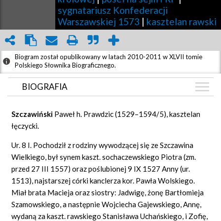
sygnatariusz Konfederacji
Warszawskiej 1573
|
kasztelan rawski
Biogram został opublikowany w latach 2010-2011 w XLVII tomie
Polskiego Słownika Biograficznego.
BIOGRAFIA
BIOGRAFIA
Szczawiń
ski
Paweł h. Prawdzic (1529–1594/5), kasztelan
GRAF POWIĄZAŃ
łęczycki.
DYSKUSJA
Ur. 8 I. Pochodził z rodziny wywodzącej się ze Szczawina
Mapa
Wielkiego, był synem kaszt. sochaczewskiego Piotra (zm.
przed 27 III 1557) oraz poślubionej 9 IX 1527 Anny (ur.
1513), najstarszej córki kanclerza kor. Pawła Wolskiego.
Miał brata Macieja oraz siostry: Jadwigę, żonę Bartłomieja
Szamowskiego, a następnie Wojciecha Gajewskiego, Annę,
wydaną za kaszt. rawskiego Stanisława Uchańskiego, i Zofię,