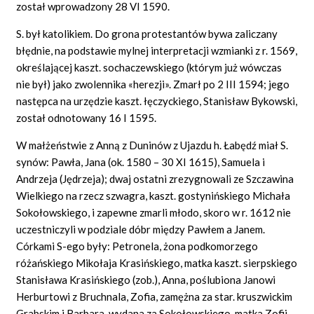
został wprowadzony 28 VI 1590.
S. był katolikiem. Do grona protestantów bywa zaliczany
błędnie, na podstawie mylnej interpretacji wzmianki z r. 1569,
określającej kaszt. sochaczewskiego (którym już wówczas
nie był) jako zwolennika «herezji». Zmarł po 2 III 1594; jego
następca na urzędzie kaszt. łęczyckiego, Stanisław Bykowski,
został odnotowany 16 I 1595.
W małżeństwie z Anną z Duninów z Ujazdu h. Łabędź miał S.
synów: Pawła, Jana (ok. 1580 – 30 XI 1615), Samuela i
Andrzeja (Jędrzeja); dwaj ostatni zrezygnowali ze Szczawina
Wielkiego na rzecz szwagra, kaszt. gostynińskiego Michała
Sokołowskiego, i zapewne zmarli młodo, skoro w r. 1612 nie
uczestniczyli w podziale dóbr między Pawłem a Janem.
Córkami S-ego były: Petronela, żona podkomorzego
różańskiego Mikołaja Krasińskiego, matka kaszt. sierpskiego
Stanisława Krasińskiego (zob.), Anna, poślubiona Janowi
Herburtowi z Bruchnala, Zofia, zamężna za star. kruszwickim
Grabskim i Barbara, wydana za Sokołowskiego, matka Zofii,