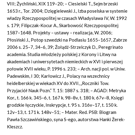
VIII; Żychliński, XIX 119–20; – Ciesielski T., Sejm brzeski
1653 r., Tor. 2004; Dzięgielewski J., Izba poselska w systemie
władzy Rzeczypospolitej w czasach Władysława IV, W. 1992
s. 179; Filipczak-Kocur A., Skarbowość Rzeczypospolitej
1587–1648. Projekty – ustawy – realizacja, W. 2006;
Płosiński J., Potop szwedzki na Podlasiu 1655–1657, Zabrze
2006 s. 25–7, 34–6, 39; Żołądź-Strzelczyk D., Peregrinato
academia. Studia młodzieży polskiej z Korony i Litwy na
akademiach i uniwersytetach niemieckich w XVI i pierwszej
połowie XVII wieku, P. 1996 s. 233; – Arch. nacji pol. w Uniw.
Padewskim, I 30; Karłowicz J., Polacy na wszechnicy
heidelberskiej w wiekach XV do XVII, „Roczniki Tow.
Przyjaciół Nauk Pozn.” T. 15: 1887 s. 318; – AGAD: Metryka
Kor., t. 166 k. 345–6, t. 167 k. 98–8v, t. 180 k. 67v–8, Księgi
grodzkie łęczyckie, Inskrypcje, t. 95 s. 316v–17, t. 150 k.
12v–13, t. 171 k. 148v–51; – Mater. Red. PSB: Biogram
Pawła Szczawińskiego, syna S-ego, autorstwa Hanki Żerek-
Kleszcz.