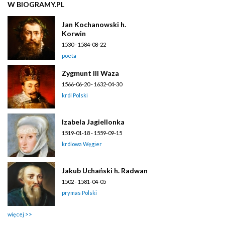
W BIOGRAMY.PL
Jan Kochanowski h.
Korwin
1530 - 1584-08-22
poeta
Zygmunt III Waza
1566-06-20 - 1632-04-30
król Polski
Izabela Jagiellonka
1519-01-18 - 1559-09-15
królowa Węgier
Jakub Uchański h. Radwan
1502 - 1581-04-05
prymas Polski
więcej