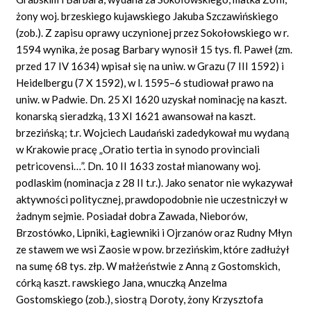
żony woj. brzeskiego kujawskiego Jakuba Szczawińskiego
(zob.). Z zapisu oprawy uczynionej przez Sokołowskiego w r.
1594 wynika, że posag Barbary wynosił 15 tys. fl. Paweł (zm.
przed 17 IV 1634) wpisał się na uniw. w Grazu (7 III 1592) i
Heidelbergu (7 X 1592), w l. 1595–6 studiował prawo na
uniw. w Padwie. Dn. 25 XI 1620 uzyskał nominację na kaszt.
konarską sieradzką, 13 XI 1621 awansował na kaszt.
brzezińską; t.r. Wojciech Laudański zadedykował mu wydaną
w Krakowie pracę „Oratio tertia in synodo provinciali
petricovensi…”. Dn. 10 II 1633 został mianowany woj.
podlaskim (nominacja z 28 II t.r.). Jako senator nie wykazywał
aktywności politycznej, prawdopodobnie nie uczestniczył w
żadnym sejmie. Posiadał dobra Zawada, Nieborów,
Brzostówko, Lipniki, Łagiewniki i Ojrzanów oraz Rudny Młyn
ze stawem we wsi Zaosie w pow. brzezińskim, które zadłużył
na sumę 68 tys. złp. W małżeństwie z Anną z Gostomskich,
córką kaszt. rawskiego Jana, wnuczką Anzelma
Gostomskiego (zob.), siostrą Doroty, żony Krzysztofa