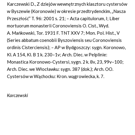
Karczewski D., Z dziejów wewnętrznych klasztoru cystersów
w Byszewie (Koronowie) w okresie przedtrydenckim, „Nasza
Przeszłość” T. 96: 2001 s. 21; – Acta capitulorum, I; Liber
mortuorum monasterii Coronoviensis O. Cist., Wyd.
A. Mańkowski, Tor. 1931 F. TNT XXV 7; Mon. Pol. Hist., V
(Series abbatum coenobii Byszoviensis seu Coronoviensis
ordinis Cisterciensis); – AP w Bydgoszczy: sygn. Koronowo,
Kl. A 154, Kl. B 1 k. 230–1v; Arch. Diec. w Pelplinie:
Monastica Koronowo-Cystersi, sygn. 2 k. 8v, 23, 99v–100;
Arch. Diec. we Włocławku: sygn. 387 (dok.); Arch. OO.
Cystersów w Wąchocku: Kron. wągrowiecka, k. 7.
Dari
Karczewski