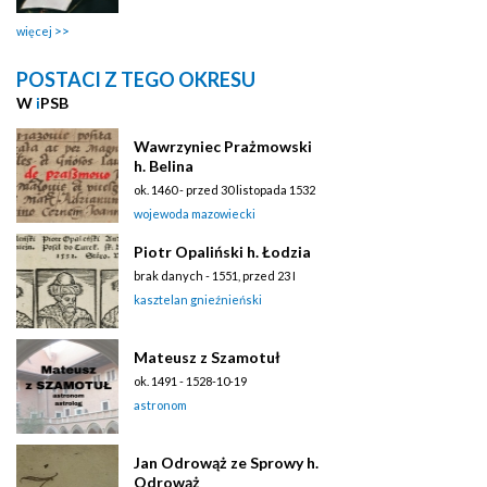
więcej
POSTACI Z TEGO OKRESU
W
i
PSB
Wawrzyniec Prażmowski
h. Belina
ok. 1460 - przed 30 listopada 1532
wojewoda mazowiecki
Piotr Opaliński h. Łodzia
brak danych - 1551, przed 23 I
kasztelan gnieźnieński
Mateusz z Szamotuł
ok. 1491 - 1528-10-19
astronom
Jan Odrowąż ze Sprowy h.
Odrowąż