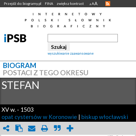
A
Przejdź do: biogramy.pl
FINA
zwiększ kontrast
A
A
wyszukiwanie zaawansowane
BIOGRAM
POSTACI Z TEGO OKRESU
STEFAN
XV w.
-
1503
opat cystersów w Koronowie
|
biskup włocławski