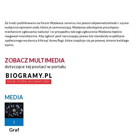
Za treści publikowane na forum Wydawca serwisu nie ponosi odpowiedzialności i są one
wyłącznie opiniami osób, które je zamieszczają. Wydawca udostępnia przystępny
mechanizm zgłaszania nadużyć i w przypadku takiego zgłoszenia Wydawca będzie
reagował niezwłocznie. Aby zgłosić post naruszający prawo lub standardy współżycia
społecznego wystarczy kliknąć ikonę flagi, która znajduje się po prawej stronie każdego
wpisu.
ZOBACZ MULTIMEDIA
dotyczące tej postaci w portalu
MEDIA
1
Graf