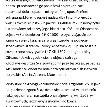
opata i przedstawiać go papieżowi do prekonizacji,
natomiast dobra opackie miały stać się uposażeniem
sufragana, któremu papież nadawałby tytuł któregoś z
wakujących biskupstw «in partibus infidelium» lub nowy tytuł,
ustanowiony od nazwy jego klasztoru. Król Jan Olbracht na
sejmie w Sandomierzu (19 X 1500), przychylając się do
wniosku swego kanclerza, wyraził zgodę na podjęcie
stosownych starań w Stolicy Apostolskiej. Suplika została
rozpatrzona pozytywnie i 17 XII 1502 opat generalny
Citeaux – Jakub zgodził się na objęcie sufraganii
włocławskiej przez S-a; powiadomił przy tej okazji, że papież
Aleksander VI obdarzył nominata tytularnym biskupstwem
aureńskim (Auria, Aurea w Mauretanii).
Wszystkie nekrologi koronowskie podają zgodnie 25 IV jako
datę dzienną zgonu S-a, różnią się natomiast w określeniu
roku jego śmierci; nastąpiła ona najpewniej w r. 1503, w
gwałtownych, lecz niewyjaśnionych do końca
okolicznościach. Późniejsze akta klasztorne mówią o