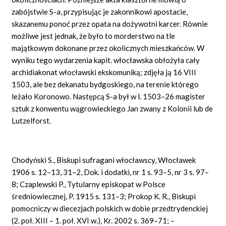
zabójstwie S-a, przypisując je zakonnikowi apostacie,
skazanemu ponoć przez opata na dożywotni karcer. Równie
możliwe jest jednak, że było to morderstwo na tle
majątkowym dokonane przez okolicznych mieszkańców. W
wyniku tego wydarzenia kapit. włocławska obłożyła cały
archidiakonat włocławski ekskomuniką; zdjęła ją 16 VIII
1503, ale bez dekanatu bydgoskiego, na terenie którego
leżało Koronowo. Następcą S-a był w l. 1503–26 magister
sztuk z konwentu wągrowieckiego Jan zwany z Kolonii lub de
Lutzelforst.
Chodyński S., Biskupi sufragani włocławscy, Włocławek
1906 s. 12–13, 31–2, Dok. i dodatki, nr 1 s. 93–5, nr 3 s. 97–
8; Czaplewski P., Tytularny episkopat w Polsce
średniowiecznej, P. 1915 s. 131–3; Prokop K. R., Biskupi
pomocniczy w diecezjach polskich w dobie przedtrydenckiej
(2. poł. XIII – 1. poł. XVI w.), Kr. 2002 s. 369–71; –