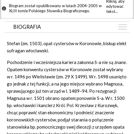
Kliknij, aby
Biogram został opublikowany w latach 2004-2005 w
edytować
XLIII tomie Polskiego Słownika Biograficznego.
tekst...
BIOGRAFIA
BIOGRAFIA
Stefan (zm. 1503), opat cystersów w Koronowie, biskup elekt
GRAF POWIĄZAŃ
sufragan włocławski.
DYSKUSJA
Pochodzenie i wcześniejsza kariera zakonna S-a nie są znane.
Opatem konwentu cystersów w Koronowie został wybrany
w r. 1496 po Wielisławie (zm. 29 X 1499). W r. 1498 usunięto
go jednak z tej funkcji, a na jego miejsce wybrano Magnusa,
sprawującego już ten urząd w l. 1489–94. Po rezygnacji
Magnusa w r. 1501 obrano opatem ponownie S-a. W r. 1500
bp. włocławski i kanclerz Król. Pol. Krzesław z Kurozwęk,
chcąc poprawić stan ekonomiczny i podnieść znaczenie
koronowskich cystersów, podjął starania o połączenie
stanowiska bp. pomocniczego swej diecezji z urzędem opata
koronowskiego; bp włocławski miał każdorazowo wybierać