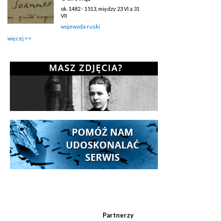
ok. 1482 - 1513, między 23 VI a 31
VII
wojewoda ruski
więcej
Partnerzy