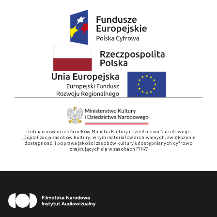
Dofinansowano ze środków Ministra Kultury i Dziedzictwa Narodowego
„Digitalizacja zasobów kultury, w tym materiałów archiwalnych, zwiększenie
dostępności i poprawa jakości zasobów kultury udostępnianych cyfrowo
znajdujących się w zasobach FINA”
Stopka