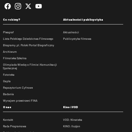
Co robimy?
Aktualności i publicystyka
Pleograf
Aktualności
Lista Polskiego Dziedzictwa Filmowego
Publicystyka filmowa
Biogramy.pl. Polski Portal Biograficzny
Archiwum
Filmoteka Szkolna
Olimpiada Wiedzy o Filmie i Komunikacji
Społecznej
Fototeka
Gapla
Repozytorium Cyfrowe
Badania
Wynajem przestrzeni FINA
O nas
Kino i VOD
Kontakt
VOD: Ninateka
Rada Programowa
KINO: Iluzjon