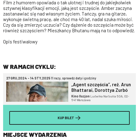
Film z humorem opowiada o tak ulotnej i trudnej do jakiejkolwiek
sztywnej klasyfikacji emocji, jaką jest szczęście. Amber zaczyna
zastanawiać się nad własnym życiem. Tańczy, gra na gitarze,
wykonuje świetną pracę, ale choć ma 40 lat, nadal szuka miłości.
Czy da się zmierzyć uczucia? Czy dążenie do szczęścia może być
również szczęściem? Mieszkańcy Bhutanu mają na to odpowiedź.
Opis festiwalowy
W RAMACH CYKLU:
27 GRU,2024 - 14 STY,2025
11 razy, sprawdź daty i godziny
„Agent szczęścia”, reż. Arun
Bhattarai, Dorottya Zurbó
Kino Iluzjon
Ludwika Narbutta 50A, 02-
541 Warszawa
KUP BILET
MIEJSCE WYDARZENIA