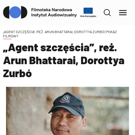
„AGENT SZCZĘŚCIA”, REŻ. ARUN BHATTARAI, DOROTTYA ZURBÓ
| POKAZ
FILMOWY
„Agent szczęścia”, reż.
Arun Bhattarai, Dorottya
Zurbó