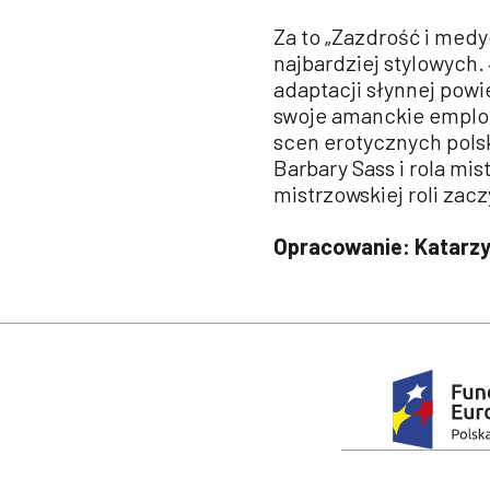
Za to „Zazdrość i medy
najbardziej stylowych.
adaptacji słynnej pow
swoje amanckie emploi 
scen erotycznych polsk
Barbary Sass i rola mis
mistrzowskiej roli zac
Opracowanie: Katarz