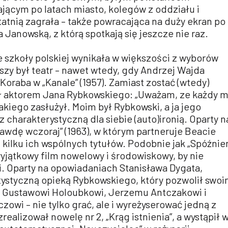
ącym po latach miasto, kolegów z oddziału i
atnią zagrała – także powracająca na duży ekran po
a Janowską, z którą spotkają się jeszcze nie raz.
 szkoły polskiej wynikała w większości z wyborów
szy był teatr – nawet wtedy, gdy Andrzej Wajda
oraba w „Kanale” (1957). Zamiast zostać (wtedy)
ł aktorem Jana Rybkowskiego: „Uważam, ze każdy 
jakiego zasłużył. Moim był Rybkowski, a ja jego
 charakterystyczną dla siebie (auto)ironią. Oparty n
awdę wczoraj” (1963), w którym partneruje Beacie
z kilku ich wspólnych tytułów. Podobnie jak „Spóźnie
wyjątkowy film nowelowy i środowiskowy, by nie
i. Oparty na opowiadaniach Stanisława Dygata,
tystyczną opieką Rybkowskiego, który pozwolił swo
, Gustawowi Holoubkowi, Jerzemu Antczakowi i
wi – nie tylko grać, ale i wyreżyserować jedną z
zrealizował nowelę nr 2, „Krąg istnienia”, a wystąpił 