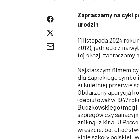
Zapraszamy na cykl p
urodzin
11 listopada 2024 roku 
2012), jednego z najwy
tej okazji zapraszamy 
Najstarszym filmem cyk
dla Łapickiego symboli
kilkuletniej przerwie
Obdarzony aparycją hol
(debiutował w 1947 ro
Buczkowskiego) mógł g
szpiegów czy sanacyjny
zniknął z kina. U Pass
wreszcie, bo, choć stw
kinie szkoły polskiej.