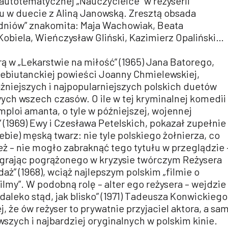
), autotematycznej „Nauczycielce” w reżyserii
u w duecie z Aliną Janowską. Zresztą obsada
dniów” znakomita: Maja Wachowiak, Beata
obiela, Wieńczysław Gliński, Kazimierz Opaliński…
órą w „Lekarstwie na miłość” (1965) Jana Batorego,
debiutanckiej powieści Joanny Chmielewskiej,
ażniejszych i najpopularniejszych polskich duetów
h wszech czasów. O ile w tej kryminalnej komedii
ploi amanta, o tyle w późniejszej, wojennej
 (1969) Ewy i Czesława Petelskich, pokazał zupełnie
iebie) męską twarz: nie tyle polskiego żołnierza, co
ż – nie mogło zabraknąć tego tytułu w przeglądzie 
 grając pogrążonego w kryzysie twórczym Reżysera
aż” (1968), wciąż najlepszym polskim „filmie o
filmy”. W podobną rolę – alter ego reżysera – wejdzie
k daleko stąd, jak blisko” (1971) Tadeusza Konwickiego
, że ów reżyser to prywatnie przyjaciel aktora, a sa
wszych i najbardziej oryginalnych w polskim kinie.