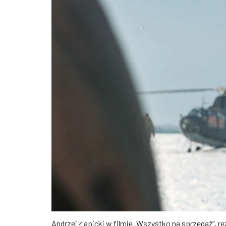
Andrzej Łapicki w filmie „Wszystko na sprzedaż”, re