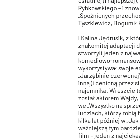
ostatniej (i najlepszej
Rybkowskiego – i znow
„Spóźnionych przecho
Tyszkiewicz, Bogumił K
I Kalina Jędrusik, z kt
znakomitej adaptacji 
stworzyli jeden z najw
komediowo-romansowyc
wykorzystywał swoje em
„Jarzębinie czerwonej”
inną (i cenioną przez s
najemnika. Wreszcie te
został aktorem Wajdy,
we „Wszystko na sprzed
ludziach, którzy robią 
kilka lat później w „Ja
ważniejszą tym bardziej
film – jeden z najcieka