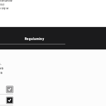
ateriałów
ści
 się w
Regulaminy
eka
Regulamin strony
on
Klauzula informacyjna RODO
.
Regulamin użytkowania
wa
parkingu
wa
Regulamin użytkowania
parkingu podziemnego
Standardy ochrony
małoletnich
Regulamin kina Iluzjon