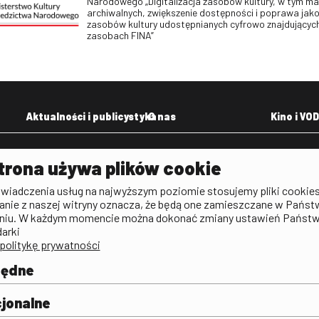
Narodowego „Digitalizacja zasobów kultury, w tym m
archiwalnych, zwiększenie dostępności i poprawa jako
zasobów kultury udostępnianych cyfrowo znajdujących
zasobach FINA”
Aktualności i publicystyka
O nas
Kino i VOD
Aktualności
Kontakt
VOD: Ninat
trona używa plików cookie
zictwa
Publicystyka filmowa
Rada Programowa
KINO: Iluzj
świadczenia usług na najwyższym poziomie stosujemy pliki cookies
Deklaracja dostępności
anie z naszej witryny oznacza, że będą one zamieszczane w Państ
rtal
niu. W każdym momencie można dokonać zmiany ustawień Państ
Polityka antykorupcyjna
darki
politykę prywatności
BIP
Zamówienia publiczne
będne
Praca w FINA
mie i
j
jonalne