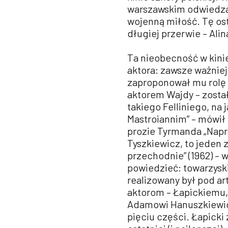
warszawskim odwiedzaj
wojenną miłość. Tę ost
długiej przerwie – Alin
Ta nieobecność w kinie
aktora: zawsze ważniej
zaproponował mu rolę K
aktorem Wajdy – zosta
takiego Felliniego, na 
Mastroiannim” – mówił z
prozie Tyrmanda „Napr
Tyszkiewicz, to jeden 
przechodnie” (1962) – 
powiedzieć: towarzysk
realizowany był pod ar
aktorom – Łapickiemu
Adamowi Hanuszkiewiczo
pięciu części. Łapicki 