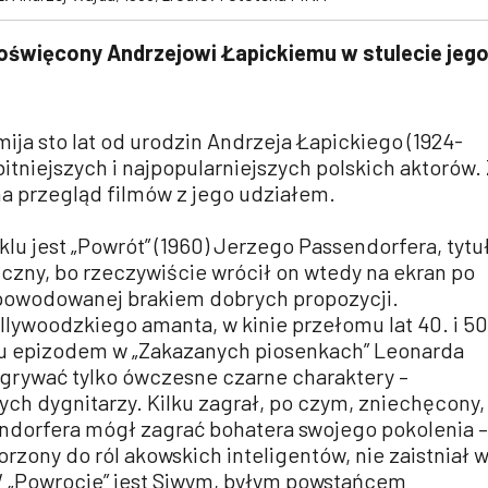
oświęcony Andrzejowi Łapickiemu w stulecie jeg
mija sto lat od urodzin Andrzeja Łapickiego (1924-
bitniejszych i najpopularniejszych polskich aktorów.
na przegląd filmów z jego udziałem.
lu jest „Powrót” (1960) Jerzego Passendorfera, tytu
czny, bo rzeczywiście wrócił on wtedy na ekran po
 spowodowanej brakiem dobrych propozycji.
lywoodzkiego amanta, w kinie przełomu lat 40. i 50
ku epizodem w „Zakazanych piosenkach” Leonarda
rywać tylko ówczesne czarne charaktery –
ch dygnitarzy. Kilku zagrał, po czym, zniechęcony,
endorfera mógł zagrać bohatera swojego pokolenia –
orzony do ról akowskich inteligentów, nie zaistniał 
 W „Powrocie” jest Siwym, byłym powstańcem