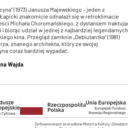
cyna” (1973) Janusza Majewskiego – jeden z
 Łapicki znakomicie odnalazł się w retroklimacie
ieści Michała Choromańskiego, z dystansem traktują
i biorąc udział w jednej z najbardziej legendarnych
iego kina. Przegląd zamknie „Debiutantka” (1981)
trza, znanego architekta, który ze swojej
zyna coraz bardziej wypadać.
yna Wajda
Dofinansowano ze środków Ministra Kultury i Dziedzic