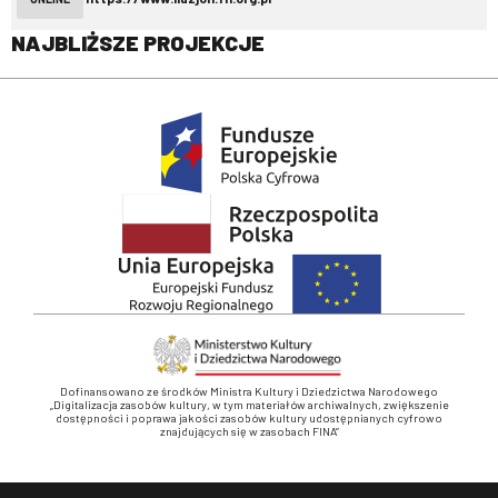
NAJBLIŻSZE PROJEKCJE
Dofinansowano ze środków Ministra Kultury i Dziedzictwa Narodowego
„Digitalizacja zasobów kultury, w tym materiałów archiwalnych, zwiększenie
dostępności i poprawa jakości zasobów kultury udostępnianych cyfrowo
znajdujących się w zasobach FINA”
Stopka