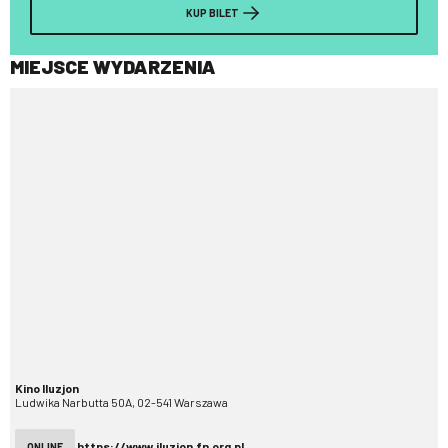
KUP BILET
MIEJSCE WYDARZENIA
Kino Iluzjon
Ludwika Narbutta 50A, 02-541 Warszawa
https://www.iluzjon.fn.org.pl
ONLINE