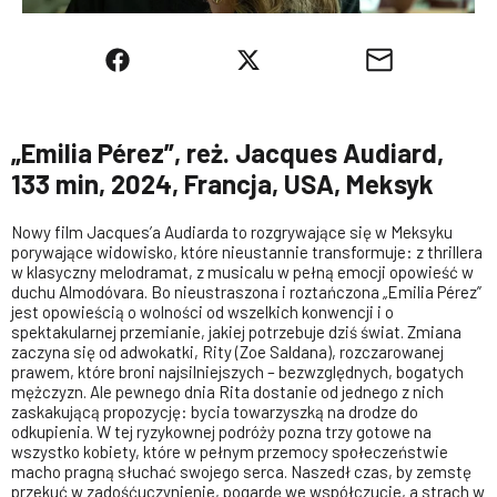
„Emilia Pérez”, reż. Jacques Audiard,
133 min, 2024, Francja, USA, Meksyk
Nowy film Jacques’a Audiarda to rozgrywające się w Meksyku
porywające widowisko, które nieustannie transformuje: z thrillera
w klasyczny melodramat, z musicalu w pełną emocji opowieść w
duchu Almodóvara. Bo nieustraszona i roztańczona „Emilia Pérez”
jest opowieścią o wolności od wszelkich konwencji i o
spektakularnej przemianie, jakiej potrzebuje dziś świat. Zmiana
zaczyna się od adwokatki, Rity (Zoe Saldana), rozczarowanej
prawem, które broni najsilniejszych – bezwzględnych, bogatych
mężczyzn. Ale pewnego dnia Rita dostanie od jednego z nich
zaskakującą propozycję: bycia towarzyszką na drodze do
odkupienia. W tej ryzykownej podróży pozna trzy gotowe na
wszystko kobiety, które w pełnym przemocy społeczeństwie
macho pragną słuchać swojego serca. Naszedł czas, by zemstę
przekuć w zadośćuczynienie, pogardę we współczucie, a strach w