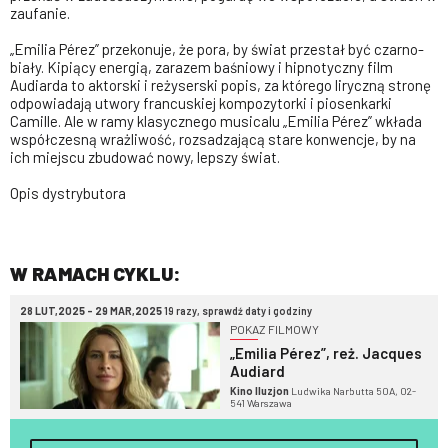
zaufanie.
„Emilia Pérez” przekonuje, że pora, by świat przestał być czarno-
biały. Kipiący energią, zarazem baśniowy i hipnotyczny film
Audiarda to aktorski i reżyserski popis, za którego liryczną stronę
odpowiadają utwory francuskiej kompozytorki i piosenkarki
Camille. Ale w ramy klasycznego musicalu „Emilia Pérez” wkłada
współczesną wrażliwość, rozsadzającą stare konwencje, by na
ich miejscu zbudować nowy, lepszy świat.
Opis dystrybutora
W RAMACH CYKLU:
28 LUT,2025 - 29 MAR,2025
19 razy, sprawdź daty i godziny
POKAZ FILMOWY
„Emilia Pérez”, reż. Jacques
Audiard
Kino Iluzjon
Ludwika Narbutta 50A, 02-
541 Warszawa