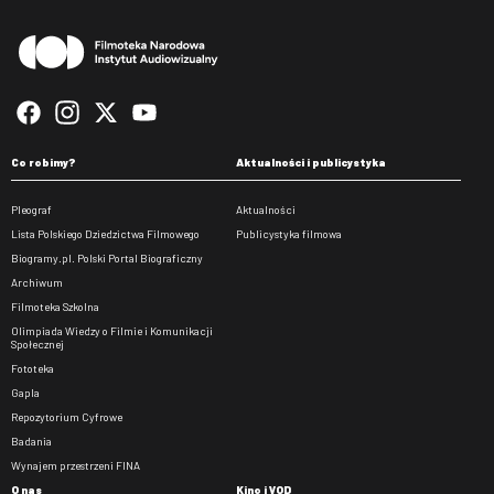
Co robimy?
Aktualności i publicystyka
Pleograf
Aktualności
Lista Polskiego Dziedzictwa Filmowego
Publicystyka filmowa
Biogramy.pl. Polski Portal Biograficzny
Archiwum
Filmoteka Szkolna
Olimpiada Wiedzy o Filmie i Komunikacji
Społecznej
Fototeka
Gapla
Repozytorium Cyfrowe
Badania
Wynajem przestrzeni FINA
O nas
Kino i VOD