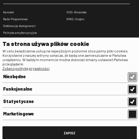
Kontakt
VOD: Ninateka
Rada Programowa
KINO: Iluzjon
Deklaracja dostępności
Polityka antykorupcyjna
BIP
Ta strona używa plików cookie
Zamówienia publiczne
W celu świadczenia usług na najwyższym poziomie stosujemy pliki cookies.
Praca w FINA
Korzystanie z naszej witryny oznacza, że będą one zamieszczane w Państwa
urządzeniu. W każdym momencie można dokonać zmiany ustawień Państwa
Regulaminy
przeglądarki
Zobacz politykę prywatności
Regulamin strony
Niezbędne
Klauzula informacyjna RODO
Regulamin użytkowania parkingu
Funkcjonalne
Regulamin użytkowania parkingu
podziemnego
Statystyczne
Standardy ochrony małoletnich
Regulamin kina Iluzjon
Marketingowe
Regulamin udziału w wydarzeniach
plenerowych na Dziedzińcu FINA
Regulamin dziedzińca
ZAPISZ
Regulamin Biblioteki