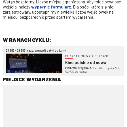
Wstęp bezpłatny. Liczba miejsc ograniczona. Aby mieć pewność
wejścia, należy
wypełnić formularz
. Dla osób, które się nie
zarejestrowały, udostępnimy niewielką liczbę wejściówek na
miejscu, bezpośrednio przed startem wydarzenia.
W RAMACH CYKLU:
21 SIE - 21 SIE
1 razy, sprawdź daty i godziny
POKAZ FILMOWY | SPOTKANIE
Kino polskie od nowa
FINA Wałbrzyska 3/5
ul. Wałbrzyska 3/5,
02-739 Warszawa
MIEJSCE WYDARZENIA