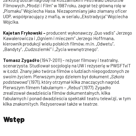
za którą dostał nagrodę na Koszalińskim Festiwalu Debiutów
Filmowych „Młodzi i Film” w 1987 roku, zagrał też główną rolę w
„Pismaku” Wojciecha Hasa. Niezapomniany jako złamany oficer
UOP, współpracujący z mafią, w serialu „Ekstradycja” Wojciecha
Wójcika.
Kajetan Frykowski –
producent wykonawczy „Quo vadis” Jerzego
Kawalerowicza i „Ogniem i mieczem” Jerzego Hoffmana,
kierownik produkcji wielu polskich filmów, m.in. „Odwetu”,
„Bandyty”, „Cudzoziemki” i „Życia wewnętrznego”.
Tomasz Zygadło
(1947–2011) – reżyser filmowy i teatralny,
scenarzysta. Studiował socjologię na UW i reżyserię w PWSFTviT
w Łodzi. Znany jako twórca filmów o ludziach niepogodzonych ze
swoim życiem. Pierwszym jego dziełem był dokument „
Szkoła
podstawowa
” (1971), który otrzymał kilka znaczących nagród.
Pierwszym filmem fabularnym – „
Rebus
” (1977). Zygadło
zrealizował dwadzieścia filmów dokumentalnych, kilka
fabularnych i ponad dwadzieścia spektakli teatru telewizji, w tym
kilka znakomitych. Reżyserował także w teatrze.
Wstęp