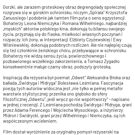
Gorzki, ale zarazem groteskowy obraz degrengolady społecznej
rozgrywa się w górskim schronisku, niczym „Spirala” Krzysztofa
Zanussiego i podobnie jak tamten film pyta o sens egzystencji.
Bohaterzy Leona Niemczyka i Romana Wilhelmiego, najbardziej
„męskich” aktorów polskiego kina, dokonują tu bilansu swojego
życia, przyznają się do fiaska, miałkości własnych poczynań i
rozpaczy. Ich żony, w interpretacji Elżbiety Czyżewskiej i Ewy
Wiśniewskiej, dokonują podobnych rozliczeń. Ale nie najlepiej czują
się też członkinie żeńskiego chóru, przebywające w schronisku.
Bohaterzy nie widzą sensu życia, powierzchownego i
pozbawionego wszelkiego zakorzenienia, a Tomasz Zygadło
konsekwentnie maluje czarny obraz, podszyty groteską.
Inspiracją dla reżysera był poemat „Odwet” Aleksandra Błoka oraz
ballada „Świdryga i Midryga” Bolesława Leśmiana. Fascynacja
poezją tych autorów widoczna jest „nie tylko w pełnej metafor
warstwie stylistycznej; przenika ono głęboko do sfery
filozoficznej „Odwetu”, jeśli wręcz go nie współtworzy" - napisano
w jednej z recenzji. Z Leśmiana pochodzą Świdryga i Midryga, grani
przez Adama Ferencego i Wojciecha Wysockiego, a inżynierzy
Midroń i Świdrycki, grani przez Wilhelmiego i Niemczyka, są ich
współczesnym wcieleniem.
Film dostał wyróżnienie za oryginalny pomysł reżyserski na