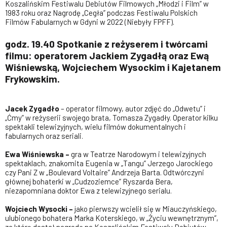
Koszalińskim Festiwalu Debiutów Filmowych „Młodzi i Film” w
1983 roku oraz Nagrodę „Cegła” podczas Festiwalu Polskich
Filmów Fabularnych w Gdyni w 2022 (Niebyły FPFF).
godz. 19.40 Spotkanie z reżyserem i twórcami
filmu: operatorem Jackiem Zygadłą oraz Ewą
Wiśniewską, Wojciechem Wysockim i Kajetanem
Frykowskim.
Jacek Zygadło
– operator filmowy, autor zdjęć do „Odwetu” i
„Ćmy” w reżyserii swojego brata, Tomasza Zygadły. Operator kilku
spektakli telewizyjnych, wielu filmów dokumentalnych i
fabularnych oraz seriali.
Ewa Wiśniewska –
gra w Teatrze Narodowym i telewizyjnych
spektaklach, znakomita Eugenia w „Tangu” Jerzego Jarockiego
czy Pani Z w „Boulevard Voltaire” Andrzeja Barta. Odtwórczyni
głównej bohaterki w „Cudzoziemce” Ryszarda Bera,
niezapomniana doktor Ewa z telewizyjnego serialu.
Wojciech Wysocki –
jako pierwszy wcielił się w Miauczyńskiego,
ulubionego bohatera Marka Koterskiego, w „Życiu wewnętrznym”,