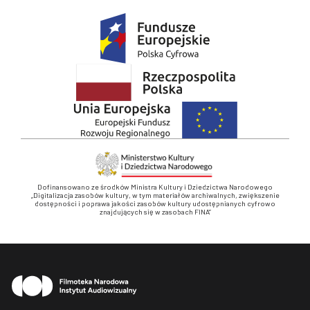
Dofinansowano ze środków Ministra Kultury i Dziedzictwa Narodowego
„Digitalizacja zasobów kultury, w tym materiałów archiwalnych, zwiększenie
dostępności i poprawa jakości zasobów kultury udostępnianych cyfrowo
znajdujących się w zasobach FINA”
Stopka