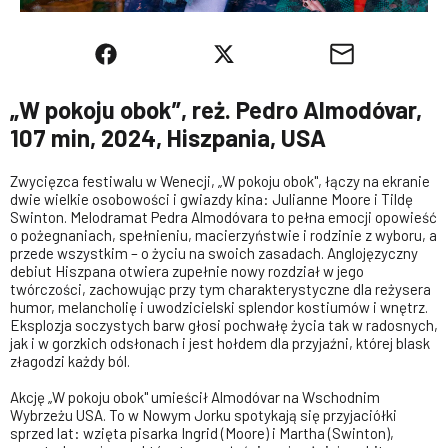
„W pokoju obok”, reż. Pedro Almodóvar,
107 min, 2024, Hiszpania, USA
Zwycięzca festiwalu w Wenecji, „W pokoju obok", łączy na ekranie
dwie wielkie osobowości i gwiazdy kina: Julianne Moore i Tildę
Swinton. Melodramat Pedra Almodóvara to pełna emocji opowieść
o pożegnaniach, spełnieniu, macierzyństwie i rodzinie z wyboru, a
przede wszystkim – o życiu na swoich zasadach. Anglojęzyczny
debiut Hiszpana otwiera zupełnie nowy rozdział w jego
twórczości, zachowując przy tym charakterystyczne dla reżysera
humor, melancholię i uwodzicielski splendor kostiumów i wnętrz.
Eksplozja soczystych barw głosi pochwałę życia tak w radosnych,
jak i w gorzkich odsłonach i jest hołdem dla przyjaźni, której blask
złagodzi każdy ból.
Akcję „W pokoju obok" umieścił Almodóvar na Wschodnim
Wybrzeżu USA. To w Nowym Jorku spotykają się przyjaciółki
sprzed lat: wzięta pisarka Ingrid (Moore) i Martha (Swinton),