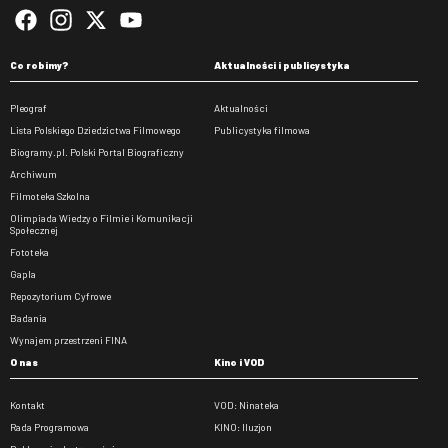
Co robimy?
Aktualności i publicystyka
Pleograf
Aktualności
Lista Polskiego Dziedzictwa Filmowego
Publicystyka filmowa
Biogramy.pl. Polski Portal Biograficzny
Archiwum
Filmoteka Szkolna
Olimpiada Wiedzy o Filmie i Komunikacji
Społecznej
Fototeka
Gapla
Repozytorium Cyfrowe
Badania
Wynajem przestrzeni FINA
O nas
Kino i VOD
Kontakt
VOD: Ninateka
Rada Programowa
KINO: Iluzjon