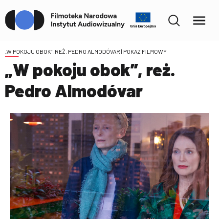
„W POKOJU OBOK”, REŻ. PEDRO ALMODÓVAR
| POKAZ FILMOWY
„W pokoju obok”, reż.
Pedro Almodóvar