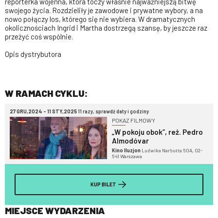
reporterka wojenna, która toczy właśnie najważniejszą bitwę
swojego życia. Rozdzieliły je zawodowe i prywatne wybory, a na
nowo połączy los, którego się nie wybiera. W dramatycznych
okolicznościach Ingrid i Martha dostrzegą szansę, by jeszcze raz
przeżyć coś wspólnie.
Opis dystrybutora
W RAMACH CYKLU:
27 GRU,2024 - 11 STY,2025
11 razy, sprawdź daty i godziny
POKAZ FILMOWY
„W pokoju obok”, reż. Pedro
Almodóvar
Kino Iluzjon
Ludwika Narbutta 50A, 02-
541 Warszawa
KUP BILET
MIEJSCE WYDARZENIA