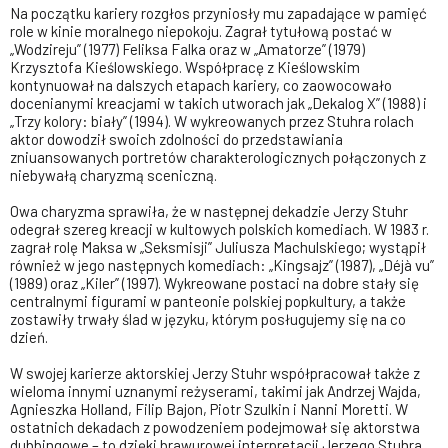
Na początku kariery rozgłos przyniosły mu zapadające w pamięć
role w kinie moralnego niepokoju. Zagrał tytułową postać w
„Wodzireju” (1977) Feliksa Falka oraz w „Amatorze” (1979)
Krzysztofa Kieślowskiego. Współpracę z Kieślowskim
kontynuował na dalszych etapach kariery, co zaowocowało
docenianymi kreacjami w takich utworach jak „Dekalog X” (1988) i
„Trzy kolory: biały” (1994). W wykreowanych przez Stuhra rolach
aktor dowodził swoich zdolności do przedstawiania
zniuansowanych portretów charakterologicznych połączonych z
niebywałą charyzmą sceniczną.
Owa charyzma sprawiła, że w następnej dekadzie Jerzy Stuhr
odegrał szereg kreacji w kultowych polskich komediach. W 1983 r.
zagrał rolę Maksa w „Seksmisji” Juliusza Machulskiego; wystąpił
również w jego następnych komediach: „Kingsajz” (1987), „Déjà vu”
(1989) oraz „Kiler” (1997). Wykreowane postaci na dobre stały się
centralnymi figurami w panteonie polskiej popkultury, a także
zostawiły trwały ślad w języku, którym posługujemy się na co
dzień.
W swojej karierze aktorskiej Jerzy Stuhr współpracował także z
wieloma innymi uznanymi reżyserami, takimi jak Andrzej Wajda,
Agnieszka Holland, Filip Bajon, Piotr Szulkin i Nanni Moretti. W
ostatnich dekadach z powodzeniem podejmował się aktorstwa
dubbingowe – to dzięki brawurowej interpretacji Jerzego Stuhra