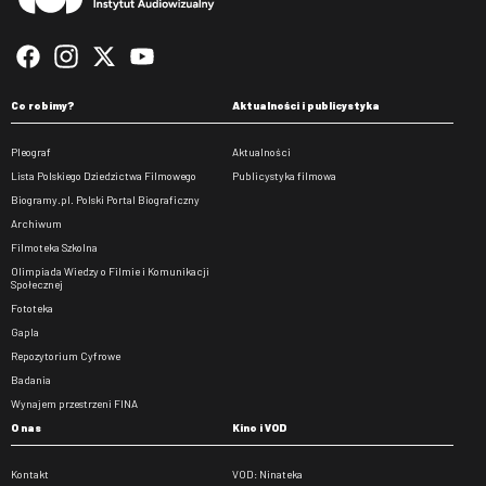
Co robimy?
Aktualności i publicystyka
Pleograf
Aktualności
Lista Polskiego Dziedzictwa Filmowego
Publicystyka filmowa
Biogramy.pl. Polski Portal Biograficzny
Archiwum
Filmoteka Szkolna
Olimpiada Wiedzy o Filmie i Komunikacji
Społecznej
Fototeka
Gapla
Repozytorium Cyfrowe
Badania
Wynajem przestrzeni FINA
O nas
Kino i VOD
Kontakt
VOD: Ninateka