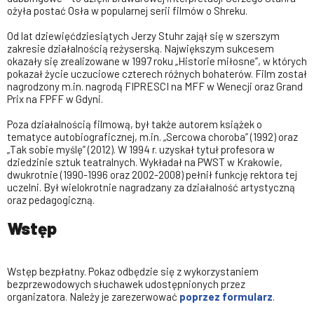
ożyła postać Osła w popularnej serii filmów o Shreku.
Od lat dziewięćdziesiątych Jerzy Stuhr zajął się w szerszym
zakresie działalnością reżyserską. Największym sukcesem
okazały się zrealizowane w 1997 roku „Historie miłosne”, w których
pokazał życie uczuciowe czterech różnych bohaterów. Film został
nagrodzony m.in. nagrodą FIPRESCI na MFF w Wenecji oraz Grand
Prix na FPFF w Gdyni.
Poza działalnością filmową, był także autorem książek o
tematyce autobiograficznej, m.in. „Sercowa choroba” (1992) oraz
„Tak sobie myślę” (2012). W 1994 r. uzyskał tytuł profesora w
dziedzinie sztuk teatralnych. Wykładał na PWST w Krakowie,
dwukrotnie (1990-1996 oraz 2002-2008) pełnił funkcję rektora tej
uczelni. Był wielokrotnie nagradzany za działalność artystyczną
oraz pedagogiczną.
Wstęp
Wstęp bezpłatny. Pokaz odbędzie się z wykorzystaniem
bezprzewodowych słuchawek udostępnionych przez
organizatora. Należy je zarezerwować
poprzez formularz
.