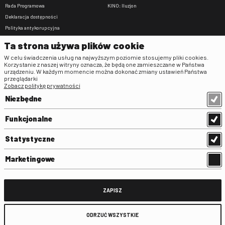
Rada Programowa
KINO: Iluzjon
Deklaracja dostępności
Polityka antykorupcyjna
BIP
Ta strona używa plików cookie
Zamówienia publiczne
W celu świadczenia usług na najwyższym poziomie stosujemy pliki cookies.
Praca w FINA
Korzystanie z naszej witryny oznacza, że będą one zamieszczane w Państwa
urządzeniu. W każdym momencie można dokonać zmiany ustawień Państwa
Regulaminy
przeglądarki
Zobacz politykę prywatności
Regulamin strony
Niezbędne
Klauzula informacyjna RODO
Regulamin użytkowania parkingu
Funkcjonalne
Regulamin użytkowania parkingu
podziemnego
Statystyczne
Standardy ochrony małoletnich
Regulamin kina Iluzjon
Marketingowe
Regulamin udziału w wydarzeniach
plenerowych na Dziedzińcu FINA
Regulamin dziedzińca
ZAPISZ
Regulamin Biblioteki
ODRZUĆ WSZYSTKIE