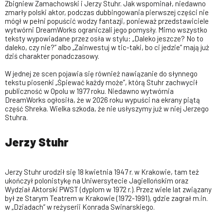
Zbigniew Zamachowski i Jerzy Stuhr. Jak wspominał, niedawno
zmarły polski aktor, podczas dubbingowania pierwszej części nie
mógł w pełni popuścić wodzy fantazji, ponieważ przedstawiciele
wytwórni DreamWorks ograniczali jego pomysły. Mimo wszystko
teksty wypowiadane przez osła w stylu: „Daleko jeszcze? No to
daleko, czy nie?” albo „Zainwestuj w tic-taki, bo ci jedzie” mają już
dziś charakter ponadczasowy.
W jednej ze scen pojawia się również nawiązanie do słynnego
tekstu piosenki „Śpiewać każdy może”, którą Stuhr zachwycił
publiczność w Opolu w 1977 roku. Niedawno wytwórnia
DreamWorks ogłosiła, że w 2026 roku wypuści na ekrany piątą
część Shreka. Wielka szkoda, że nie usłyszymy już w niej Jerzego
Stuhra.
Jerzy Stuhr
Jerzy Stuhr urodził się 18 kwietnia 1947 r. w Krakowie, tam też
ukończył polonistykę na Uniwersytecie Jagiellońskim oraz
Wydział Aktorski PWST (dyplom w 1972 r.). Przez wiele lat związany
był ze Starym Teatrem w Krakowie (1972-1991), gdzie zagrał m.in.
w „Dziadach” w reżyserii Konrada Swinarskiego.