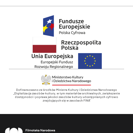
Dofinansowano ze środków Ministra Kultury i Dziedzictwa Narodowego
„Digitalizacja zasobów kultury, w tym materiałów archiwalnych, zwiększenie
dostępności i poprawa jakości zasobów kultury udostępnianych cyfrowo
znajdujących się w zasobach FINA”
Stopka