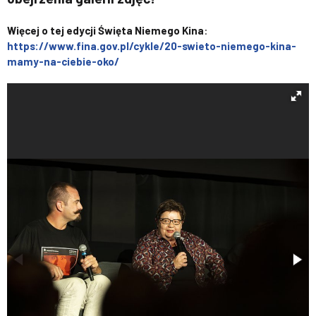
Więcej o tej edycji Święta Niemego Kina
:
https://www.fina.gov.pl/cykle/20-swieto-niemego-kina-
mamy-na-ciebie-oko/