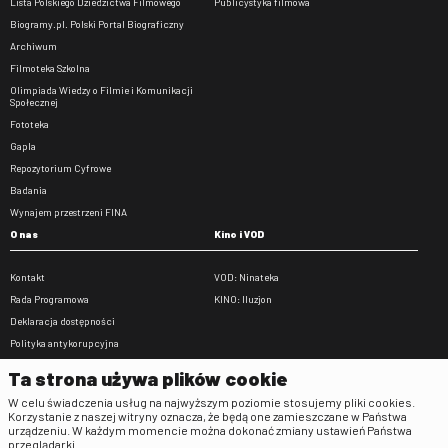
Lista Polskiego Dziedzictwa Filmowego
Publicystyka filmowa
Biogramy.pl. Polski Portal Biograficzny
Archiwum
Filmoteka Szkolna
Olimpiada Wiedzy o Filmie i Komunikacji
Społecznej
Fototeka
Gapla
Repozytorium Cyfrowe
Badania
Wynajem przestrzeni FINA
O nas
Kino i VOD
Kontakt
VOD: Ninateka
Rada Programowa
KINO: Iluzjon
Deklaracja dostępności
Polityka antykorupcyjna
BIP
Ta strona używa plików cookie
Zamówienia publiczne
W celu świadczenia usług na najwyższym poziomie stosujemy pliki cookies.
Praca w FINA
Korzystanie z naszej witryny oznacza, że będą one zamieszczane w Państwa
urządzeniu. W każdym momencie można dokonać zmiany ustawień Państwa
Regulaminy
przeglądarki