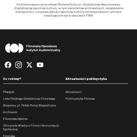
Dofinansowano ze środków Ministra Kultury i Dziedzictwa Narodowego
„Digitalizacja zasobów kultury, w tym materiałów archiwalnych, zwiększenie
dostępności i poprawa jakości zasobów kultury udostępnianych cyfrowo
znajdujących się w zasobach FINA”
Stopka
Co robimy?
Aktualności i publicystyka
Pleograf
Aktualności
Lista Polskiego Dziedzictwa Filmowego
Publicystyka filmowa
Biogramy.pl. Polski Portal Biograficzny
Archiwum
Filmoteka Szkolna
Olimpiada Wiedzy o Filmie i Komunikacji
Społecznej
Fototeka