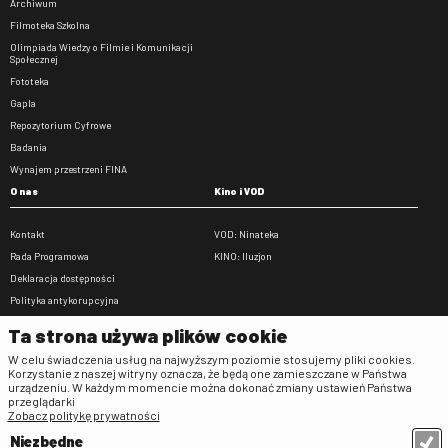
Archiwum
Filmoteka Szkolna
Olimpiada Wiedzy o Filmie i Komunikacji
Społecznej
Fototeka
Gapla
Repozytorium Cyfrowe
Badania
Wynajem przestrzeni FINA
O nas
Kino i VOD
Kontakt
VOD: Ninateka
Rada Programowa
KINO: Iluzjon
Deklaracja dostępności
Polityka antykorupcyjna
BIP
Ta strona używa plików cookie
Zamówienia publiczne
W celu świadczenia usług na najwyższym poziomie stosujemy pliki cookies.
Praca w FINA
Korzystanie z naszej witryny oznacza, że będą one zamieszczane w Państwa
urządzeniu. W każdym momencie można dokonać zmiany ustawień Państwa
Regulaminy
przeglądarki
Zobacz politykę prywatności
Regulamin strony
Niezbędne