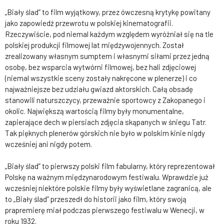
„Biały ślad” to film wyjątkowy, przez ówczesną krytykę powitany
jako zapowiedź przewrotu w polskiej kinematografii.
Rzeczywiście, pod niemal każdym względem wyróżniał się na tle
polskiej produkcji filmowej lat międzywojennych. Został
zrealizowany własnym sumptem i własnymi siłami przez jedną
osobę, bez wsparcia wytwórni filmowej, bez hali zdjęciowej
(niemal wszystkie sceny zostały nakręcone w plenerze) i co
najważniejsze bez udziału gwiazd aktorskich. Całą obsadę
stanowili naturszczycy, przeważnie sportowcy z Zakopanego i
okolic. Największą wartością filmy były monumentalne,
zapierające dech w piersiach zdjęcia skąpanych w śniegu Tatr.
Tak pięknych plenerów górskich nie było w polskim kinie nigdy
wcześniej ani nigdy potem.
„Biały ślad” to pierwszy polski film fabularny, który reprezentował
Polskę na ważnym międzynarodowym festiwalu. Wprawdzie już
wcześniej niektóre polskie filmy były wyświetlane zagranicą, ale
to „Biały ślad” przeszedł do historii jako film, który swoją
prapremierę miał podczas pierwszego festiwalu w Wenecji, w
roku 1932.