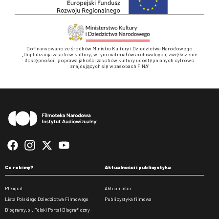
Dofinansowano ze środków Ministra Kultury i Dziedzictwa Narodowego
„Digitalizacja zasobów kultury, w tym materiałów archiwalnych, zwiększenie
dostępności i poprawa jakości zasobów kultury udostępnianych cyfrowo
znajdujących się w zasobach FINA”
Stopka
Co robimy?
Aktualności i publicystyka
Pleograf
Aktualności
Lista Polskiego Dziedzictwa Filmowego
Publicystyka filmowa
Biogramy.pl. Polski Portal Biograficzny