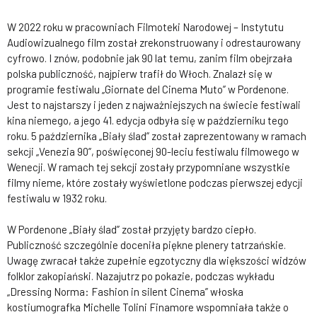
W 2022 roku w pracowniach Filmoteki Narodowej – Instytutu
Audiowizualnego film został zrekonstruowany i odrestaurowany
cyfrowo. I znów, podobnie jak 90 lat temu, zanim film obejrzała
polska publiczność, najpierw trafił do Włoch. Znalazł się w
programie festiwalu „Giornate del Cinema Muto” w Pordenone.
Jest to najstarszy i jeden z najważniejszych na świecie festiwali
kina niemego, a jego 41. edycja odbyła się w październiku tego
roku. 5 października „Biały ślad” został zaprezentowany w ramach
sekcji „Venezia 90”, poświęconej 90-leciu festiwalu filmowego w
Wenecji. W ramach tej sekcji zostały przypomniane wszystkie
filmy nieme, które zostały wyświetlone podczas pierwszej edycji
festiwalu w 1932 roku.
W Pordenone „Biały ślad” został przyjęty bardzo ciepło.
Publiczność szczególnie doceniła piękne plenery tatrzańskie.
Uwagę zwracał także zupełnie egzotyczny dla większości widzów
folklor zakopiański. Nazajutrz po pokazie, podczas wykładu
„Dressing Norma: Fashion in silent Cinema” włoska
kostiumografka Michelle Tolini Finamore wspomniała także o