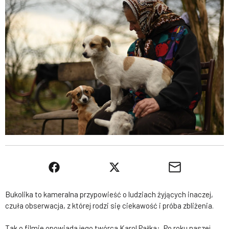
Bukolika to kameralna przypowieść o ludziach żyjących inaczej,
czuła obserwacja, z której rodzi się ciekawość i próba zbliżenia.
Tak o filmie opowiada jego twórca Karol Pałka: „Po roku naszej