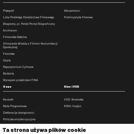
Pleograf
Aktualności
Lista Polskiego Dziedzictwa Filmowego
Publicystyka filmowa
Biogramy.pl. Polski Portal Biograficzny
Archiwum
Filmoteka Szkolna
Olimpiada Wiedzy o Filmie i Komunikacji
Społecznej
Fototeka
Gapla
Repozytorium Cyfrowe
Badania
Wynajem przestrzeni FINA
O nas
Kino i VOD
Kontakt
VOD: Ninateka
Rada Programowa
KINO: Iluzjon
Deklaracja dostępności
Polityka antykorupcyjna
BIP
Ta strona używa plików cookie
Zamówienia publiczne