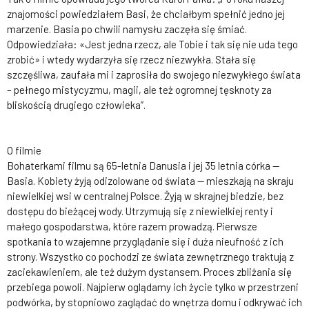
znajomości powiedziałem Basi, że chciałbym spełnić jedno jej
marzenie. Basia po chwili namysłu zaczęła się śmiać.
Odpowiedziała: «Jest jedna rzecz, ale Tobie i tak się nie uda tego
zrobić» i wtedy wydarzyła się rzecz niezwykła. Stała się
szczęśliwa, zaufała mi i zaprosiła do swojego niezwykłego świata
– pełnego mistycyzmu, magii, ale też ogromnej tęsknoty za
bliskością drugiego człowieka”.
O filmie
Bohaterkami filmu są 65-letnia Danusia i jej 35 letnia córka —
Basia. Kobiety żyją odizolowane od świata — mieszkają na skraju
niewielkiej wsi w centralnej Polsce. Żyją w skrajnej biedzie, bez
dostępu do bieżącej wody. Utrzymują się z niewielkiej renty i
małego gospodarstwa, które razem prowadzą. Pierwsze
spotkania to wzajemne przyglądanie się i duża nieufność z ich
strony. Wszystko co pochodzi ze świata zewnętrznego traktują z
zaciekawieniem, ale też dużym dystansem. Proces zbliżania się
przebiega powoli. Najpierw oglądamy ich życie tylko w przestrzeni
podwórka, by stopniowo zaglądać do wnętrza domu i odkrywać ich