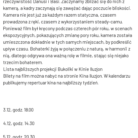
rzeczywistość Danusi i Basi. Zaczynamy zbliżać się do nich z
kamerą, a kadry zaczynają się zawężać dając poczucie bliskości.
Kamera nie jest już za każdym razem statyczna, czasem
prowadzona z ręki, czasem z wykorzystaniem steady-camu.
Ponieważ film był kręcony podczas czterech pór roku, w scenach
ekspozycyjnych, pokazujących zmianę pory roku, kamera została
umieszczona dokładnie w tych samych miejscach, by podkreślić
upływ czasu. Bohaterki żyją w połączeniu z naturą, w harmonii z
nią, dlatego odgrywa ona ważną rolę w filmie, stając się niejako
trzecim bohaterem.
Lista najbliższych projekcji Bukoliki w Kinie Iluzjon
Bilety na film można nabyć na stronie Kina Iluzjon. W kalendarzu
publikujemy repertuar kina na najbliższy tydzień.
3.12, godz. 18.00
4.12, godz. 14.30
5.12, godz. 20.30