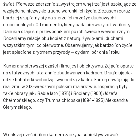
świat. Pierwsze zderzenie z „wystrojem wnętrza” jest szokujące ze
względu na niezwykle trudne warunki ich życia. Z czasem coraz
bardziej skupiamy się na sferze ich przeżyć duchowych i
emocjonalnych. Od momentu, kiedy pada pierwszy off w filmie,
Danusia staje się przewodnikiem po ich świecie wewnętrznym.
Doceniamy relacje obu kobiet z naturą, żywiołami, duchami i
wszystkim tym, co pierwotne. Obserwujemy jak bardzo ich życie
jest splecione z rytmem przyrody — cyklami pór dnia i roku.
Kamera w pierwszej części filmu jest obiektywna. Zdjęcia oparte
na statycznych, starannie zbudowanych kadrach. Długie ujęcia,
gdzie bohaterki wchodzą i wychodzą z kadru. Formą nawiązują do
realizmu w XIX-wiecznym polskim malarstwie. Inspiracją były
takie obrazy jak: Babie lato (1875) i Bociany (1900) Józefa
Chełmońskiego, czy Trumna chłopska (1894–1895) Aleksandra
Gierymskiego.
W dalszej części filmu kamera zaczyna subiektywizować