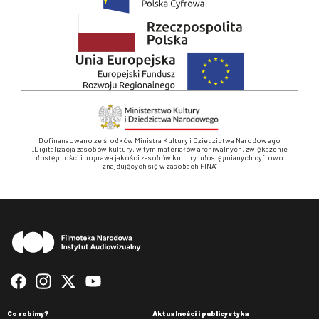
Dofinansowano ze środków Ministra Kultury i Dziedzictwa Narodowego
„Digitalizacja zasobów kultury, w tym materiałów archiwalnych, zwiększenie
dostępności i poprawa jakości zasobów kultury udostępnianych cyfrowo
znajdujących się w zasobach FINA”
Stopka
Co robimy?
Aktualności i publicystyka