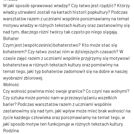
W jaki sposób sprawować władzę? Czy łatwo jest rządzić? Którzy
władcy utrwaleni zostali na kartach historii popkultury? Podczas
warsztatów razem z uczniami wspólnie porozmawiamy na temat
motywu władzy w różnych tekstach kultury oraz zastanowimy się
nad tym, dlaczego różni twórcy tak często po niego sięgają.
Bohater
Czym jest (współcześnie) bohaterstwo? Kto może stać się
bohaterem? Czy łatwo zostać nim w dzisiejszych czasach? W
czasie zajęć razem z uczniami wspólnie przyjrzymy się motywowi
bohaterstwa w różnych tekstach kultury oraz pomówimy na
temat tego, jaki typ bohaterów zadomowił się na dobre w naszej
wyobraźni zbiorowej.
Wolność
Czy wolność powinna mieć swoje granice? Co czyni nas wolnymi?
Czy sztuka może pomóc nam w przezwyciężaniu wszelkich
barier? Podczas warsztatów razem z uczniami wspólnie
zastanowimy się nad tym, jaki wpływ może mieć brak wolności na
życie każdego człowieka oraz porozmawiamy na temat tego, w
jaki sposób motyw ten funkcjonuje w różnych tekstach kultury.
Rodzina