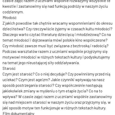
czasie zajęć razem z uczniami wspólnie rozważymy wszystkie te
kwestie i zastanowimy się nad funkcją podróży w naszym życiu
codziennym.
Młodość
Z jakich powodów tak chętnie wracamy wspomnieniami do okresu
dzieciństwa? Czy rzeczywiście żyjemy w czasach kultu młodości?
Dlaczego warto czytać literaturę dziecięcą i młodzieżową? Co na
temat młodości i dojrzewania mówi polskie kino współczesne?
Czy młodość zawsze musi być związana z beztroską i radością?
Podczas warsztatów razem z uczniami wspólnie przyjrzymy się
motywowi młodości w różnych tekstach kultury i podyskutujemy
na temat jego nieustającej siły oddziaływania.
Starość
Czym jest starość? Co o niej decyduje? Czy powinniśmy przed nią
uciekać? Czym jest ageizm? Jakie czynniki wpływają na nasz
sposób postrzegania starości? Czy współcześnie następują
jakiekolwiek zmiany w myśleniu o tym etapie życia? Co na to
wpływa? W czasie zajęć razem z uczniami wspólnie zastanowimy
się nad miejscem starości w naszym życiu oraz przyjrzymy się, w
jaki sposób motyw ten funkcjonuje w różnych tekstach kultury.
Film dokumentalny