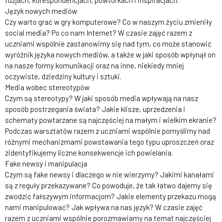
Język nowych mediów
Czy warto grać w gry komputerowe? Co w naszym życiu zmieniły
social media? Po co nam Internet? W czasie zajęć razem z
uczniami wspólnie zastanowimy się nad tym, co może stanowić
wyróżnik języka nowych mediów, a także w jaki sposób wpłynął on
na nasze formy komunikacji oraz na inne, niekiedy mniej
oczywiste, dziedziny kultury i sztuki.
Media wobec stereotypów
Czym są stereotypy? W jaki sposób media wpływają na nasz
sposób postrzegania świata? Jakie klisze, uprzedzenia i
schematy powtarzane są najczęściej na małym i wielkim ekranie?
Podczas warsztatów razem z uczniami wspólnie pomyślimy nad
różnymi mechanizmami powstawania tego typu uproszczeń oraz
zidentyfikujemy liczne konsekwencje ich powielania.
Fake newsy i manipulacja
Czym są fake newsy i dlaczego w nie wierzymy? Jakimi kanałami
są z reguły przekazywane? Co powoduje, że tak łatwo dajemy się
zwodzić fałszywym informacjom? Jakie elementy przekazu mogą
nami manipulować? Jak wpływa na nas język? W czasie zajęć
razem z uczniami wspólnie porozmawiamy na temat najczęściej