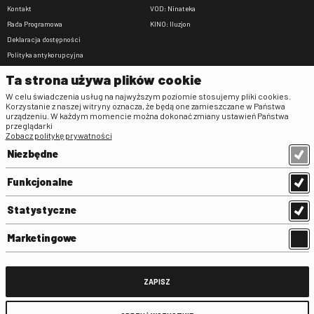
Kontakt
VOD: Ninateka
Rada Programowa
KINO: Iluzjon
Deklaracja dostępności
Polityka antykorupcyjna
BIP
Ta strona używa plików cookie
Zamówienia publiczne
W celu świadczenia usług na najwyższym poziomie stosujemy pliki cookies.
Praca w FINA
Korzystanie z naszej witryny oznacza, że będą one zamieszczane w Państwa
urządzeniu. W każdym momencie można dokonać zmiany ustawień Państwa
Regulaminy
przeglądarki
Zobacz politykę prywatności
Regulamin strony
Niezbędne
Klauzula informacyjna RODO
Regulamin użytkowania parkingu
Funkcjonalne
Regulamin użytkowania parkingu
podziemnego
Statystyczne
Standardy ochrony małoletnich
Regulamin kina Iluzjon
Marketingowe
Regulamin udziału w wydarzeniach
plenerowych na Dziedzińcu FINA
Regulamin dziedzińca
ZAPISZ
Regulamin Biblioteki