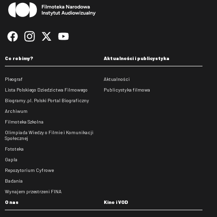
Co robimy?
Aktualności i publicystyka
Pleograf
Aktualności
Lista Polskiego Dziedzictwa Filmowego
Publicystyka filmowa
Biogramy.pl. Polski Portal Biograficzny
Archiwum
Filmoteka Szkolna
Olimpiada Wiedzy o Filmie i Komunikacji
Społecznej
Fototeka
Gapla
Repozytorium Cyfrowe
Badania
Wynajem przestrzeni FINA
O nas
Kino i VOD