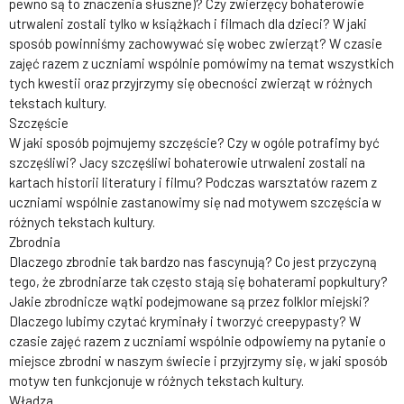
pewno są to znaczenia słuszne)? Czy zwierzęcy bohaterowie
utrwaleni zostali tylko w książkach i filmach dla dzieci? W jaki
sposób powinniśmy zachowywać się wobec zwierząt? W czasie
zajęć razem z uczniami wspólnie pomówimy na temat wszystkich
tych kwestii oraz przyjrzymy się obecności zwierząt w różnych
tekstach kultury.
Szczęście
W jaki sposób pojmujemy szczęście? Czy w ogóle potrafimy być
szczęśliwi? Jacy szczęśliwi bohaterowie utrwaleni zostali na
kartach historii literatury i filmu? Podczas warsztatów razem z
uczniami wspólnie zastanowimy się nad motywem szczęścia w
różnych tekstach kultury.
Zbrodnia
Dlaczego zbrodnie tak bardzo nas fascynują? Co jest przyczyną
tego, że zbrodniarze tak często stają się bohaterami popkultury?
Jakie zbrodnicze wątki podejmowane są przez folklor miejski?
Dlaczego lubimy czytać kryminały i tworzyć creepypasty? W
czasie zajęć razem z uczniami wspólnie odpowiemy na pytanie o
miejsce zbrodni w naszym świecie i przyjrzymy się, w jaki sposób
motyw ten funkcjonuje w różnych tekstach kultury.
Władza