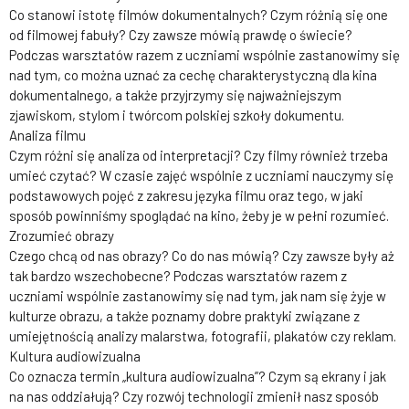
Co stanowi istotę filmów dokumentalnych? Czym różnią się one
od filmowej fabuły? Czy zawsze mówią prawdę o świecie?
Podczas warsztatów razem z uczniami wspólnie zastanowimy się
nad tym, co można uznać za cechę charakterystyczną dla kina
dokumentalnego, a także przyjrzymy się najważniejszym
zjawiskom, stylom i twórcom polskiej szkoły dokumentu.
Analiza filmu
Czym różni się analiza od interpretacji? Czy filmy również trzeba
umieć czytać? W czasie zajęć wspólnie z uczniami nauczymy się
podstawowych pojęć z zakresu języka filmu oraz tego, w jaki
sposób powinniśmy spoglądać na kino, żeby je w pełni rozumieć.
Zrozumieć obrazy
Czego chcą od nas obrazy? Co do nas mówią? Czy zawsze były aż
tak bardzo wszechobecne? Podczas warsztatów razem z
uczniami wspólnie zastanowimy się nad tym, jak nam się żyje w
kulturze obrazu, a także poznamy dobre praktyki związane z
umiejętnością analizy malarstwa, fotografii, plakatów czy reklam.
Kultura audiowizualna
Co oznacza termin „kultura audiowizualna”? Czym są ekrany i jak
na nas oddziałują? Czy rozwój technologii zmienił nasz sposób