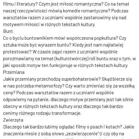
filmu i literatury? Czym jest miłość romantyczna? Co na temat
naszej rzeczywistości mówią komedie romantyczne? Podczas
warsztatów razem z uczniami wspólnie zastanowimy się nad
motywem miłości w różnych tekstach kultury.
Bunt
Co o byciu buntownikiem mówi współczesna popkultura? Czy
sztuka może być wyrazem buntu? Kiedy jest nam najłatwiej
protestować? W czasie zajęć razem z uczniami wspólnie
porozmawiamy na temat (kulturotwórczej) roli buntu oraz o tym, w
jaki sposób motyw ten funkcjonuje w różnych tekstach kultury.
Przemiana
Jakie przemiany przechodzą superbohaterowie? Skąd bierze się
w nas potrzeba metamorfozy? Czy warto zmieniać się za wszelką
cenę? Podczas warsztatów razem z uczniami wspólnie
odpowiemy na pytanie, dlaczego motyw przemiany jest tak silnie
obecny w różnych tekstach kultury oraz dlaczego tak bardzo
cenimy różnego rodzaju transformacje.
Zwierzęta
Dlaczego tak bardzo lubimy oglądać filmy o psach i kotach? Jakie
znaczenia niesie z sobą słowo „zezwierzęcenie” (i czy oby na