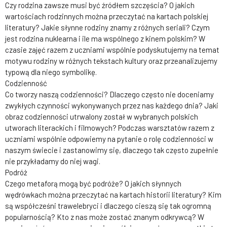
Czy rodzina zawsze musi być źródłem szczęścia? O jakich
wartościach rodzinnych można przeczytać na kartach polskiej
literatury? Jakie słynne rodziny znamy z różnych seriali? Czym
jest rodzina nuklearna i ile ma wspólnego z kinem polskim? W
czasie zajęć razem z uczniami wspólnie podyskutujemy na temat
motywu rodziny w różnych tekstach kultury oraz przeanalizujemy
typową dla niego symbolikę.
Codzienność
Co tworzy naszą codzienności? Dlaczego często nie doceniamy
zwykłych czynności wykonywanych przez nas każdego dnia? Jaki
obraz codzienności utrwalony został w wybranych polskich
utworach literackich i filmowych? Podczas warsztatów razem z
uczniami wspólnie odpowiemy na pytanie o rolę codzienności w
naszym świecie i zastanowimy się, dlaczego tak często zupełnie
nie przykładamy do niej wagi.
Podróż
Czego metaforą mogą być podróże? O jakich słynnych
wędrówkach można przeczytać na kartach historii literatury? Kim
są współcześni trawelebryci i dlaczego cieszą się tak ogromną
popularnością? Kto z nas może zostać znanym odkrywcą? W