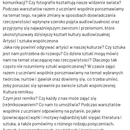
komunikacji? Czy fotografie kształtują nasze widzenie świata?
Podczas warsztatów razem z uczniami wspólnie porozmawiamy
na temat tego, na jakie zmiany w sposobach doświadczania
rzeczywistości wpłynęła szeroko pojęta audiowizualność oraz
przyjrzymy się najważniejszym zwrotom i przełomom, które
ukonstytuowały dzisiejszy kształt kultury audiowizualnej.
Artyści i sztuka współczesna
Jaka rolę powinni odgrywać artyści w naszej kulturze? Czy sztuka
jest nam potrzebna do rozwoju? Co dzieła sztuki mogą mówić
nam na temat otaczającej nas rzeczywistości? Dlaczego tak
często nie rozumiemy sztuki współczesnej? W czasie zajęć
razem z uczniami wspólnie porozmawiamy na temat wybranych
twórców, nurtów i zjawisk oraz dowiemy się, co trzeba umieć,
żeby poruszać się sprawnie po świecie sztuki współczesnej.
Kultura remiksu
Czym jest remiks? Czy każdy z nas może zająć się
(re)miksowaniem? Co nam to umożliwia? Podczas warsztatów
wspólnie z uczniami odpowiemy na pytanie, po jakie
(powracające) wątki i motywy najbardziej lubi sięgać literatura i
sztuka, a także pomówimy o różnego rodzaju połączeniach,
fuzjach, korespondencjach, powtórkach i inspiracjach.