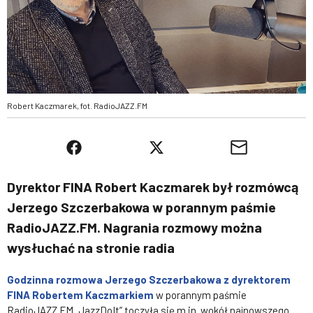
Robert Kaczmarek, fot. RadioJAZZ.FM
Dyrektor FINA Robert Kaczmarek był rozmówcą
Jerzego Szczerbakowa w porannym paśmie
RadioJAZZ.FM. Nagrania rozmowy można
wysłuchać na stronie radia
Godzinna rozmowa Jerzego Szczerbakowa z dyrektorem
FINA Robertem Kaczmarkiem
w porannym paśmie
RadioJAZZ.FM „JazzDoIt” toczyła się m.in. wokół najnowszego