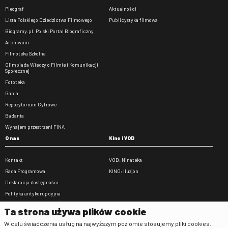
Pleograf
Aktualności
Lista Polskiego Dziedzictwa Filmowego
Publicystyka filmowa
Biogramy.pl. Polski Portal Biograficzny
Archiwum
Filmoteka Szkolna
Olimpiada Wiedzy o Filmie i Komunikacji
Społecznej
Fototeka
Gapla
Repozytorium Cyfrowe
Badania
Wynajem przestrzeni FINA
O nas
Kino i VOD
Kontakt
VOD: Ninateka
Rada Programowa
KINO: Iluzjon
Deklaracja dostępności
Polityka antykorupcyjna
BIP
Ta strona używa plików cookie
Zamówienia publiczne
W celu świadczenia usług na najwyższym poziomie stosujemy pliki cookies.
Praca w FINA