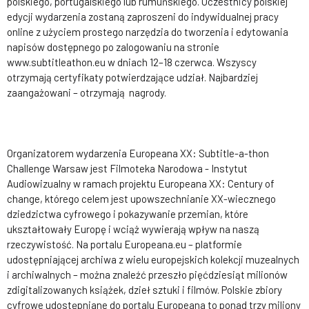
polskiego, portugalskiego lub rumuńskiego. Uczestnicy polskiej
edycji wydarzenia zostaną zaproszeni do indywidualnej pracy
online z użyciem prostego narzędzia do tworzenia i edytowania
napisów dostępnego po zalogowaniu na stronie
www.subtitleathon.eu w dniach 12–18 czerwca. Wszyscy
otrzymają certyfikaty potwierdzające udział. Najbardziej
zaangażowani – otrzymają nagrody.
Organizatorem wydarzenia Europeana XX: Subtitle-a-thon
Challenge Warsaw jest Filmoteka Narodowa - Instytut
Audiowizualny w ramach projektu Europeana XX: Century of
change, którego celem jest upowszechnianie XX-wiecznego
dziedzictwa cyfrowego i pokazywanie przemian, które
ukształtowały Europę i wciąż wywierają wpływ na naszą
rzeczywistość. Na portalu Europeana.eu – platformie
udostępniającej archiwa z wielu europejskich kolekcji muzealnych
i archiwalnych – można znaleźć przeszło pięćdziesiąt milionów
zdigitalizowanych książek, dzieł sztuki i filmów. Polskie zbiory
cyfrowe udostępniane do portalu Europeana to ponad trzy miliony