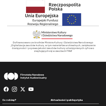
Dofinansowano ze środków Ministra Kultury i Dziedzictwa Narodowego
„Digitalizacja zasobów kultury, w tym materiałów archiwalnych, zwiększenie
dostępności i poprawa jakości zasobów kultury udostępnianych cyfrowo
znajdujących się w zasobach FINA”
Stopka
Co robimy?
Aktualności i publicystyka