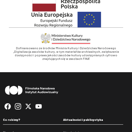
Dofinansowano ze środków Ministra Kultury i Dziedzictwa Narodowego
„Digitalizacja zasobów kultury, w tym materiałów archiwalnych, zwiększenie
dostępności i poprawa jakości zasobów kultury udostępnianych cyfrowo
znajdujących się w zasobach FINA”
Stopka
Co robimy?
Aktualności i publicystyka