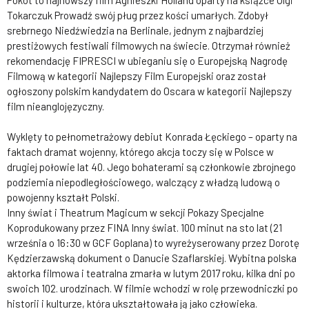
Pokot to najnowszy film Agnieszki Holland oparty na książce Olgi
Tokarczuk Prowadź swój pług przez kości umarłych. Zdobył
srebrnego Niedźwiedzia na Berlinale, jednym z najbardziej
prestiżowych festiwali filmowych na świecie. Otrzymał również
rekomendację FIPRESCI w ubieganiu się o Europejską Nagrodę
Filmową w kategorii Najlepszy Film Europejski oraz został
ogłoszony polskim kandydatem do Oscara w kategorii Najlepszy
film nieanglojęzyczny.
Wyklęty to pełnometrażowy debiut Konrada Łęckiego – oparty na
faktach dramat wojenny, którego akcja toczy się w Polsce w
drugiej połowie lat 40. Jego bohaterami są członkowie zbrojnego
podziemia niepodległościowego, walczący z władzą ludową o
powojenny kształt Polski.
Inny świat i Theatrum Magicum w sekcji Pokazy Specjalne
Koprodukowany przez FINA Inny świat. 100 minut na sto lat (21
września o 16:30 w GCF Goplana) to wyreżyserowany przez Dorotę
Kędzierzawską dokument o Danucie Szaflarskiej. Wybitna polska
aktorka filmowa i teatralna zmarła w lutym 2017 roku, kilka dni po
swoich 102. urodzinach. W filmie wchodzi w rolę przewodniczki po
historii i kulturze, która ukształtowała ją jako człowieka.