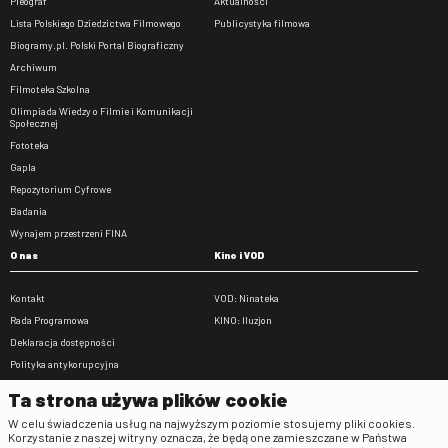
Pleograf
Aktualności
Lista Polskiego Dziedzictwa Filmowego
Publicystyka filmowa
Biogramy.pl. Polski Portal Biograficzny
Archiwum
Filmoteka Szkolna
Olimpiada Wiedzy o Filmie i Komunikacji
Społecznej
Fototeka
Gapla
Repozytorium Cyfrowe
Badania
Wynajem przestrzeni FINA
O nas
Kino i VOD
Kontakt
VOD: Ninateka
Rada Programowa
KINO: Iluzjon
Deklaracja dostępności
Polityka antykorupcyjna
BIP
Ta strona używa plików cookie
Zamówienia publiczne
W celu świadczenia usług na najwyższym poziomie stosujemy pliki cookies.
Praca w FINA
Korzystanie z naszej witryny oznacza, że będą one zamieszczane w Państwa