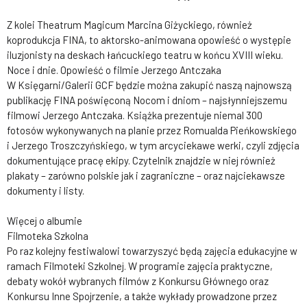
Z kolei Theatrum Magicum Marcina Giżyckiego, również
koprodukcja FINA, to aktorsko-animowana opowieść o występie
iluzjonisty na deskach łańcuckiego teatru w końcu XVIII wieku.
Noce i dnie. Opowieść o filmie Jerzego Antczaka
W Księgarni/Galerii GCF będzie można zakupić naszą najnowszą
publikację FINA poświęconą Nocom i dniom – najsłynniejszemu
filmowi Jerzego Antczaka. Książka prezentuje niemal 300
fotosów wykonywanych na planie przez Romualda Pieńkowskiego
i Jerzego Troszczyńskiego, w tym arcyciekawe werki, czyli zdjęcia
dokumentujące pracę ekipy. Czytelnik znajdzie w niej również
plakaty – zarówno polskie jak i zagraniczne – oraz najciekawsze
dokumenty i listy.
Więcej o albumie
Filmoteka Szkolna
Po raz kolejny festiwalowi towarzyszyć będą zajęcia edukacyjne w
ramach Filmoteki Szkolnej. W programie zajęcia praktyczne,
debaty wokół wybranych filmów z Konkursu Głównego oraz
Konkursu Inne Spojrzenie, a także wykłady prowadzone przez