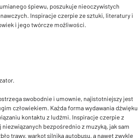
zumianego śpiewu, poszukuje nieoczywistych
awczych. Inspiracje czerpie ze sztuki, literatury i
łowiek i jego twórcze możliwości.
zator.
strzega swobodnie i umownie, najistotniejszy jest
drugim człowiekiem. Każda forma wydawania dźwięku
iązaniu kontaktu z ludźmi. Inspiracje czerpie z
 niezwiązanych bezpośrednio z muzyką, jak sam
źbło trawy, warkot silnika autobusu, a nawet zwykle