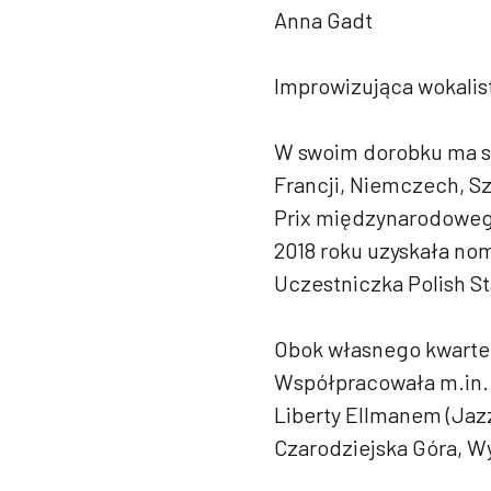
Anna Gadt
Improwizująca wokalist
W swoim dorobku ma si
Francji, Niemczech, Sz
Prix międzynarodoweg
2018 roku uzyskała nom
Uczestniczka Polish S
Obok własnego kwartet
Współpracowała m.in. 
Liberty Ellmanem (Ja
Czarodziejska Góra, Wy