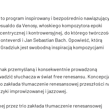
to program inspirowany i bezpośrednio nawiązując
esualdo da Venosy, włoskiego kompozytora epoki
centrycznej i kontrowersyjnej, do którego twórczoś
Monteverdi i Jan Sebastian Bach. Opowieść, którą
i Gradziuk jest swobodną inspiracją kompozycjami
dnak przemyślaną i konsekwentnie prowadzoną
wadzić słuchacza w świat free renesansu. Koncepcj
rio zakłada tłumaczenie renesansowej przeszłości n
zyki improwizowanej i jazzowej.
ej przez trio zakłada tłumaczenie renesansowej