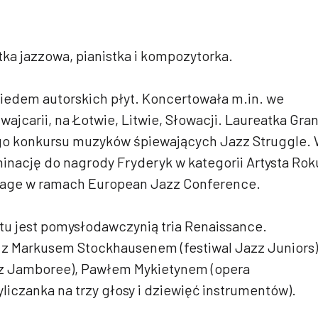
ka jazzowa, pianistka i kompozytorka.
edem autorskich płyt. Koncertowała m.in. we
wajcarii, na Łotwie, Litwie, Słowacji. Laureatka Gra
o konkursu muzyków śpiewających Jazz Struggle.
inację do nagrody Fryderyk w kategorii Artysta Rok
tage w ramach European Jazz Conference.
u jest pomysłodawczynią tria Renaissance.
z Markusem Stockhausenem (festiwal Jazz Juniors)
zz Jamboree), Pawłem Mykietynem (opera
liczanka na trzy głosy i dziewięć instrumentów).