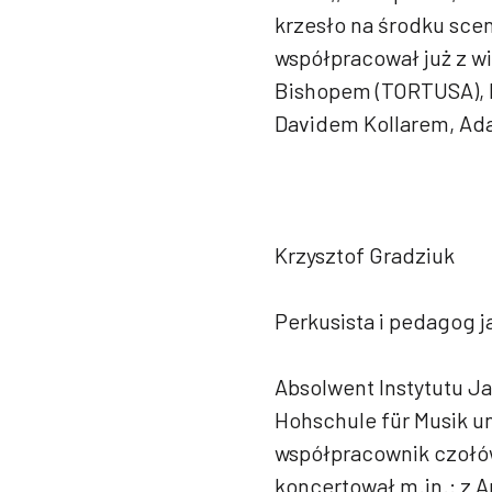
krzesło na środku sce
współpracował już z 
Bishopem (TORTUSA), 
Davidem Kollarem, Ad
Krzysztof Gradziuk
Perkusista i pedagog j
Absolwent Instytutu J
Hohschule für Musik un
współpracownik czołów
koncertował m.in.: z