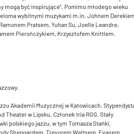
ny mogą być inspirujące”. Pomimo młodego wieku
wieloma wybitnymi muzykami m.in. Johnem Derekie
Ramonem Pratsem, Yuhan Su, Joelle Leandre,
amem Pierończykiem, Krzysztofem Knittlem.
azzowy.
azzu Akademii Muzycznej w Katowicach. Stypendyst
d Theater w Lipsku. Członek tria RGG. Stały
ki polskiego jazzu, w tym Tomasza Stańki,
 Andy Sheppardem, Trevorem Wattsem, Evanem