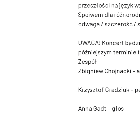
przeszłości na język 
Spoiwem dla różnorodno
odwaga / szczerość / 
UWAGA! Koncert będzie
późniejszym terminie 
Zespół
Zbigniew Chojnacki – a
Krzysztof Gradziuk – p
Anna Gadt – głos