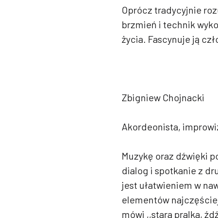
Oprócz tradycyjnie ro
brzmień i technik wykon
życia. Fascynuje ją cz
Zbigniew Chojnacki
Akordeonista, improwi
Muzykę oraz dźwięki po
dialog i spotkanie z 
jest ułatwieniem w naw
elementów najczęściej
mówi ,,stara pralka, źd