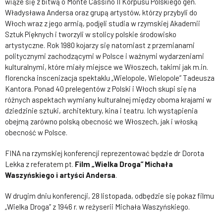
wiąże się z bitwą o Monte Cassino II Korpusu Polskiego gen.
Władysława Andersa oraz grupą artystów, którzy przybyli do
Włoch wraz z jego armią, podjęli studia w rzymskiej Akademii
Sztuk Pięknych i tworzyli w stolicy polskie środowisko
artystyczne. Rok 1980 kojarzy się natomiast z przemianami
politycznymi zachodzącymi w Polsce i ważnymi wydarzeniami
kulturalnymi, które miały miejsce we Włoszech, takimi jak m.in.
florencka inscenizacja spektaklu „Wielopole, Wielopole” Tadeusza
Kantora. Ponad 40 prelegentów z Polski i Włoch skupi się na
różnych aspektach wymiany kulturalnej między oboma krajami w
dziedzinie sztuki, architektury, kina i teatru. Ich wystąpienia
obejmą zarówno polską obecność we Włoszech, jak i włoską
obecność w Polsce.
FINA na rzymskiej konferencji reprezentować będzie dr Dorota
Lekka z referatem pt.
Film „Wielka Droga” Michała
Waszyńskiego i artyści Andersa
.
W drugim dniu konferencji, 28 listopada, odbędzie się pokaz filmu
„Wielka Droga” z 1946 r. w reżyserii Michała Waszyńskiego.