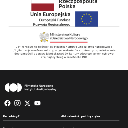
Dofinansowano ze środków Ministra Kultury i Dziedzictwa Narodowego
„Digitalizacja zasobów kultury, w tym materiałów archiwalnych, zwiększenie
dostępności i poprawa jakości zasobów kultury udostępnianych cyfrowo
znajdujących się w zasobach FINA”
Stopka
Co robimy?
Aktualności i publicystyka