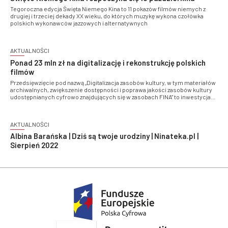
Tegoroczna edycja Święta Niemego Kina to 11 pokazów filmów niemych z
drugiej i trzeciej dekady XX wieku, do których muzykę wykona czołówka
polskich wykonawców jazzowych i alternatywnych
AKTUALNOŚCI
Ponad 23 mln zł na digitalizację i rekonstrukcję polskich
filmów
Przedsięwzięcie pod nazwą „Digitalizacja zasobów kultury, w tym materiałów
archiwalnych, zwiększenie dostępności i poprawa jakości zasobów kultury
udostępnianych cyfrowo znajdujących się w zasobach FINA” to inwestycja
współfinansowana przez Unię Europejską ze środków Europejskiego
Funduszu Rozwoju Regionalnego w ramach Programu Operacyjnego
Polska Cyfrowa na lata 2014-2020.
AKTUALNOŚCI
Albina Barańska | Dziś są twoje urodziny | Ninateka.pl |
Sierpień 2022