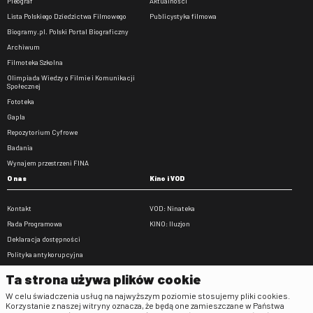
Pleograf
Aktualności
Lista Polskiego Dziedzictwa Filmowego
Publicystyka filmowa
Biogramy.pl. Polski Portal Biograficzny
Archiwum
Filmoteka Szkolna
Olimpiada Wiedzy o Filmie i Komunikacji
Społecznej
Fototeka
Gapla
Repozytorium Cyfrowe
Badania
Wynajem przestrzeni FINA
O nas
Kino i VOD
Kontakt
VOD: Ninateka
Rada Programowa
KINO: Iluzjon
Deklaracja dostępności
Polityka antykorupcyjna
BIP
Ta strona używa plików cookie
Zamówienia publiczne
W celu świadczenia usług na najwyższym poziomie stosujemy pliki cookies.
Praca w FINA
Korzystanie z naszej witryny oznacza, że będą one zamieszczane w Państwa