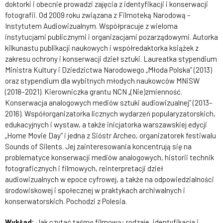
doktorki i obecnie prowadzi zajęcia z identyfikacji i konserwacji
fotografii. Od 2009 roku związana z Filmoteką Narodową –
Instytutem Audiowizualnym. Współpracuje z wieloma
instytucjami publicznymi i organizacjami pozarządowymi. Autorka
kilkunastu publikacji naukowych i współredaktorka książek z
zakresu ochrony i konserwacji dzieł sztuki. Laureatka stypendium
Ministra Kultury i Dziedzictwa Narodowego „Młoda Polska” (2013)
oraz stypendium dla wybitnych młodych naukowców MNiSW
(2018–2021). Kierowniczka grantu NCN „(Nie)zmienność.
Konserwacja analogowych mediów sztuki audiowizualnej” (2013–
2016). Współorganizatorka licznych wydarzeń popularyzatorskich,
edukacyjnych i wystaw, a także inicjatorka warszawskiej edycji
„Home Movie Day” i jedna z Sióstr Archeo, organizatorek festiwalu
Sounds of Silents. Jej zainteresowania koncentrują się na
problematyce konserwacji mediów analogowych, historii technik
fotograficznych i filmowych, reinterpretacji dzieł
audiowizualnych w epoce cyfrowej, a także na odpowiedzialności
środowiskowej i społecznej w praktykach archiwalnych i
konserwatorskich. Pochodzi z Polesia.
Wykład:
Jak czytać taśmę filmową: rodzaje, identyfikacja i