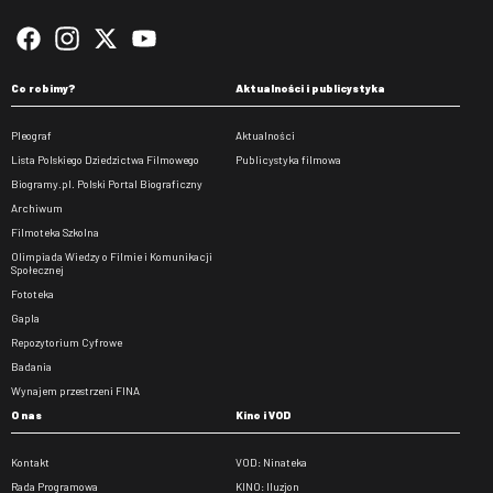
Co robimy?
Aktualności i publicystyka
Pleograf
Aktualności
Lista Polskiego Dziedzictwa Filmowego
Publicystyka filmowa
Biogramy.pl. Polski Portal Biograficzny
Archiwum
Filmoteka Szkolna
Olimpiada Wiedzy o Filmie i Komunikacji
Społecznej
Fototeka
Gapla
Repozytorium Cyfrowe
Badania
Wynajem przestrzeni FINA
O nas
Kino i VOD
Kontakt
VOD: Ninateka
Rada Programowa
KINO: Iluzjon