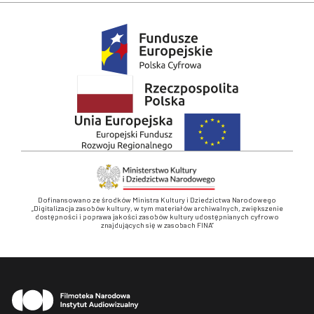
Dofinansowano ze środków Ministra Kultury i Dziedzictwa Narodowego
„Digitalizacja zasobów kultury, w tym materiałów archiwalnych, zwiększenie
dostępności i poprawa jakości zasobów kultury udostępnianych cyfrowo
znajdujących się w zasobach FINA”
Stopka