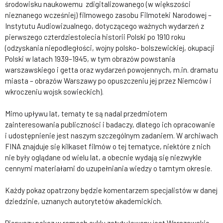
środowisku naukowemu zdigitalizowanego (w większości
nieznanego wcześniej) filmowego zasobu Filmoteki Narodowej –
Instytutu Audiowizualnego, dotyczącego ważnych wydarzeń z
pierwszego czterdziestolecia historii Polski po 1910 roku
(odzyskania niepodległości, wojny polsko- bolszewickiej, okupacji
Polski w latach 1939–1945, w tym obrazów powstania
warszawskiego i getta oraz wydarzeń powojennych, m.in. dramatu
miasta – obrazów Warszawy po opuszczeniu jej przez Niemców i
wkroczeniu wojsk sowieckich).
Mimo upływu lat, tematy te są nadal przedmiotem
zainteresowania publiczności i badaczy, dlatego ich opracowanie
i udostępnienie jest naszym szczególnym zadaniem. W archiwach
FINA znajduje się kilkaset filmów o tej tematyce, niektóre z nich
nie były oglądane od wielu lat, a obecnie wydają się niezwykle
cennymi materiałami do uzupełniania wiedzy o tamtym okresie.
Każdy pokaz opatrzony będzie komentarzem specjalistów w danej
dziedzinie, uznanych autorytetów akademickich.