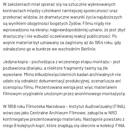
W założeniach miał opierać się na sztucznie wykreowanych
kontrastach między członkami tamtejszej społeczności oraz
przekonać widzów, że dramatyczne warunki życia najuboższych
są wynikiem obojętności bogatych Żydów. Filmu nigdy nie
wprowadzono na ekrany; najprawdopodobniej uznano, że jest zbyt
drastyczny i nie wzbudzi oczekiwanej reakcji publiczności. Po
wojnie materiał był uznawany za zaginiony aż do 1954 roku, gdy
odnaleziono go w bunkrze we wschodnim Berlinie.
Jedyna kopia – pochodząca z wczesnego etapu montażu – jest
pozbawiona dźwięku, a niektóre fragmenty taśmy są źle
wywołane. Mimo kilkudziesięcioletnich badań archiwalnych nie
udało się odnaleźć dokumentacji produkcyjnej, scenariusza ani
scenopisu filmu. Prezentowana wersja jest więc materiałem
filmowym oryginalnie ułożonym przez anonimowego montażystę.
W 1958 roku Filmoteka Narodowa – Instytut Audiowizualny (FINA),
wówczas jako Centralne Archiwum Filmowe, zakupiła w NRD
kontrnegatyw prezentowanego materiału. Następnie powstało z
niego 6 kolejnych kopii, które znajdują się obecnie w kolekcji FINA.