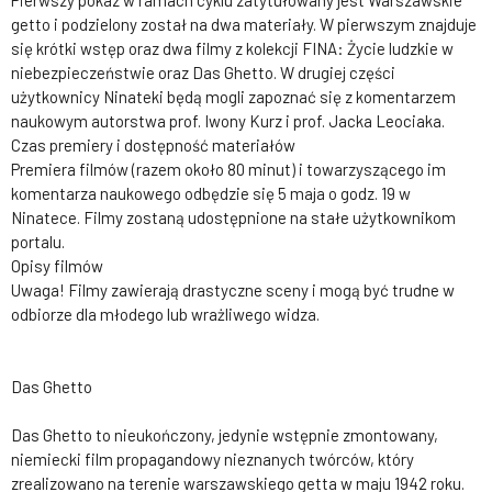
Pierwszy pokaz w ramach cyklu zatytułowany jest Warszawskie
getto i podzielony został na dwa materiały. W pierwszym znajduje
się krótki wstęp oraz dwa filmy z kolekcji FINA: Życie ludzkie w
niebezpieczeństwie oraz Das Ghetto. W drugiej części
użytkownicy Ninateki będą mogli zapoznać się z komentarzem
naukowym autorstwa prof. Iwony Kurz i prof. Jacka Leociaka.
Czas premiery i dostępność materiałów
Premiera filmów (razem około 80 minut) i towarzyszącego im
komentarza naukowego odbędzie się 5 maja o godz. 19 w
Ninatece. Filmy zostaną udostępnione na stałe użytkownikom
portalu.
Opisy filmów
Uwaga! Filmy zawierają drastyczne sceny i mogą być trudne w
odbiorze dla młodego lub wrażliwego widza.
Das Ghetto
Das Ghetto to nieukończony, jedynie wstępnie zmontowany,
niemiecki film propagandowy nieznanych twórców, który
zrealizowano na terenie warszawskiego getta w maju 1942 roku.