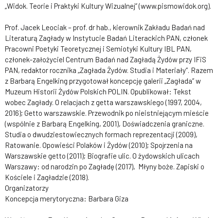
„Widok. Teorie i Praktyki Kultury Wizualnej” (www.pismowidok.org).
Prof. Jacek Leociak – prof. dr hab., kierownik Zakładu Badań nad
Literaturą Zagłady w Instytucie Badań Literackich PAN, członek
Pracowni Poetyki Teoretycznej i Semiotyki Kultury IBL PAN,
członek-założyciel Centrum Badań nad Zagładą Żydów przy IFiS
PAN, redaktor rocznika „Zagłada Żydów. Studia i Materiały”. Razem
z Barbarą Engelking przygotował koncepcję galerii „Zagłada” w
Muzeum Historii Żydów Polskich POLIN. Opublikował: Tekst
wobec Zagłady. O relacjach z getta warszawskiego (1997, 2004,
2016); Getto warszawskie. Przewodnik po nieistniejącym mieście
(wspólnie z Barbarą Engelking, 2001), Doświadczenia graniczne.
Studia o dwudziestowiecznych formach reprezentacji (2009),
Ratowanie. Opowieści Polaków i Żydów (2010); Spojrzenia na
Warszawskie getto (2011); Biografie ulic. O żydowskich ulicach
Warszawy: od narodzin po Zagładę (2017), Młyny boże. Zapiski o
Kościele i Zagładzie (2018).
Organizatorzy
Koncepcja merytoryczna: Barbara Giza