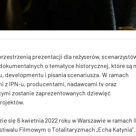
rzestrzenią prezentacji dla reżyserów, scenarzystó
dokumentalnych o tematyce historycznej, które są 
tu, developmentu i pisania scenariusza. W ramach
i z IPN-u, producentami, nadawcami tv oraz
ącymi zostanie zaprezentowanych dziewięć
rojektów.
e się 6 kwietnia 2022 roku w Warszawie w ramach II
iwalu Filmowym o Totalitaryzmach „Echa Katynia”.