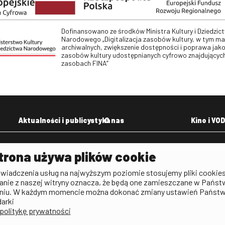
Dofinansowano ze środków Ministra Kultury i Dziedzic
Narodowego „Digitalizacja zasobów kultury, w tym m
archiwalnych, zwiększenie dostępności i poprawa jako
zasobów kultury udostępnianych cyfrowo znajdujących
zasobach FINA”
Aktualności i publicystyka
O nas
Kino i VOD
Aktualności
Kontakt
VOD: Ninat
trona używa plików cookie
zictwa
Publicystyka filmowa
Rada Programowa
KINO: Iluzj
świadczenia usług na najwyższym poziomie stosujemy pliki cookies
Deklaracja dostępności
anie z naszej witryny oznacza, że będą one zamieszczane w Państ
rtal
niu. W każdym momencie można dokonać zmiany ustawień Państ
Polityka antykorupcyjna
darki
politykę prywatności
BIP