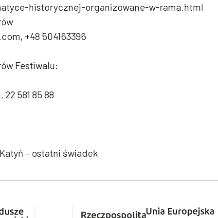
atyce-historycznej-organizowane-w-rama.html
rów
.com, +48 504163396
rów Festiwalu:
, 22 581 85 88
u Katyń – ostatni świadek