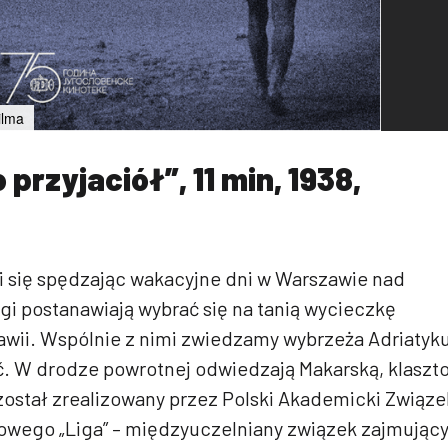
ilma
przyjaciół”, 11 min, 1938,
 się spędzając wakacyjne dni w Warszawie nad
i postanawiają wybrać się na tanią wycieczkę
awii. Wspólnie z nimi zwiedzamy wybrzeża Adriatyku
ač. W drodze powrotnej odwiedzają Makarską, klaszt
 został zrealizowany przez Polski Akademicki Związe
owego „Liga” – międzyuczelniany związek zajmując