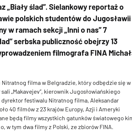
az „Biały ślad”. Sielankowy reportaż o
wie polskich studentów do Jugosławii
y w ramach sekcji „Inni o nas” 7
lad” serbska publiczność obejrzy 13
wprowadzeniem filmografa FINA Michał
u Nitratnog filma w Belgradzie, który odbędzie się w
 sali „Makavejev”, kierownik Jugosłowiańskiego
yrektor festiwalu Nitratnog filma, Aleksandar
oło 40 filmów z 23 krajów Europy, Azji i Ameryki
ne będą filmy wszystkich gatunków światowego ki
 w tym dwa filmy z Polski, ze zbiorów FINA.