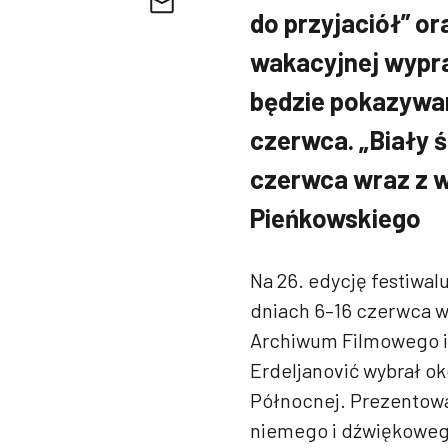
do przyjaciół” or
wakacyjnej wypra
będzie pokazywan
czerwca. „Biały ś
czerwca wraz z 
Pieńkowskiego
Na 26. edycję festiwal
dniach 6–16 czerwca w
Archiwum Filmowego i d
Erdeljanović wybrał ok
Północnej. Prezentowa
niemego i dźwiękowego,