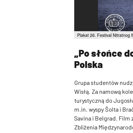
Plakat 26. Festival Nitratnog f
„Po słońce do 
Polska
Grupa studentów nudzi
Wisłą. Za namową koleg
turystyczną do Jugosł
m.in. wyspy Šolta i Br
Savina i Belgrad. Film
Zbliżenia Międzynarod