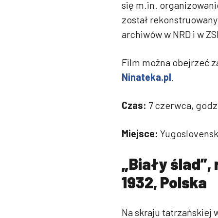
się m.in. organizowan
został rekonstruowany
archiwów w NRD i w ZS
Film można obejrzeć 
Ninateka.pl
.
Czas:
7 czerwca, godz.
Miejsce:
Yugoslovenska
„Biały ślad”,
1932, Polska
Na skraju tatrzańskiej