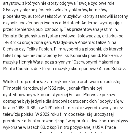
artystów, z których niektórzy odgrywali swoje życiowe role.
Słyszymy piękne piosenki, widzimy aktorów, komików,
piosenkarzy, autorów tekstów, muzyków, którzy stanowili istotny
czynnik codziennego życia w oddziałach Andersa, występując
przed żołnierską publicznością. Tak prezentowana jest m.in.
Renata Bogdańska, artystka rewiowa, śpiewaczka, aktorka, od
1948 roku druga żona gen. Władysława Andersa; także Nina
Oleńska czy Feliks Fabian. Film wypełniają piosenki, do których
tekst napisał niezastąpiony Feliks Konarski pseud. Ref-Ren, a
muzykę Henryk Wars, poza słynnymi Czerwonymi Makami na
Monte Cassino, do których muzykę skomponował Alfred Schütz.
Wielka Droga dotarła z amerykańskiego archiwum do polskiej
Filmoteki Narodowej w 1962 roku, jednak film nie był
dystrybuowany w komunistycznej Polsce. Pierwsze pokazy
dostępne były jedynie dla środowisk studenckich i odbyły się w
latach 1988–1989, a w 1991 roku film został wyemitowany przez
telewizję polską. W 2022 roku film doczekał się uroczystej
premiery z odrestaurowanej kopii w oparciu o dwa kontrnegatywy
wykonane w latach 60. z kopii nitro pozyskanej z USA. Prace