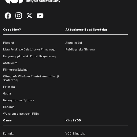
Co robimy?
Aktualności i publicystyka
Pleograf
Aktualności
Lista Polskiego Dziedzictwa Filmowego
Publicystyka filmowa
Biogramy.pl. Polski Portal Biograficzny
Archiwum
Filmoteka Szkolna
Olimpiada Wiedzy o Filmie i Komunikacji
Społecznej
Fototeka
Gapla
Repozytorium Cyfrowe
Badania
Wynajem przestrzeni FINA
O nas
Kino i VOD
Kontakt
VOD: Ninateka