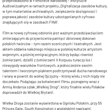
przeprowadzono w Filmotece Narodowej – Instytucie
Audiowizualnym w ramach projektu „Digitalizacja zasobów kultury,
w tym materiałów archiwalnych, zwiększenie dostępności i
poprawa jakości zasobów kultury udostępnianych cyfrowo
znajdujących się w zasobach FINA”.
Film w nowej cyfrowej odsłonie jest ważnym przedsięwzięciem
zmierzającym do przywrócenia pamięci zbiorowej dokonań
polskich twórców – tym razem scenicznych i teatralnych. Jest
aktem oddania należnego miejsca w polskiej kulturze artystom
wojennym, a później emigracyjnym, którzy będąc również
żołnierzami, dzielili z żołnierzami II Korpusu tułaczy los i
niewygody warunków frontowych, a jednocześnie swoim
talentem i tworzonym pięknem podtrzymywali ducha narodowego
i wiarę w powrót do wolnej Ojczyzny – której wielu z nich nigdy nie
doczekało. Podążając za bohaterami filmu, poznajemy wraz z
Armią Andersa szlak „Wielkiej Drogi”, który finalnie wielu Polaków
doprowadził do Wielkiej Brytanii.
Wielka Droga zostanie wyświetlona w Ognisku Polskim, przy 55
Princes Gate, South Kensington z angielskimi napisami.