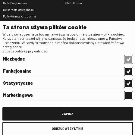
Rada Programowa
KINO: Iluzjon
Deklaracja dostępności
Polityka antykorupcyjna
BIP
Ta strona używa plików cookie
Zamówienia publiczne
W celu świadczenia usług na najwyższym poziomie stosujemy pliki cookies.
Praca w FINA
Korzystanie z naszej witryny oznacza, że będą one zamieszczane w Państwa
urządzeniu. W każdym momencie można dokonać zmiany ustawień Państwa
Regulaminy
przeglądarki
Zobacz politykę prywatności
Regulamin strony
Niezbędne
Klauzula informacyjna RODO
Regulamin użytkowania parkingu
Funkcjonalne
Regulamin użytkowania parkingu
podziemnego
Statystyczne
Standardy ochrony małoletnich
Regulamin kina Iluzjon
Marketingowe
Regulamin udziału w wydarzeniach
plenerowych na Dziedzińcu FINA
Regulamin dziedzińca
ZAPISZ
Regulamin Biblioteki
ODRZUĆ WSZYSTKIE