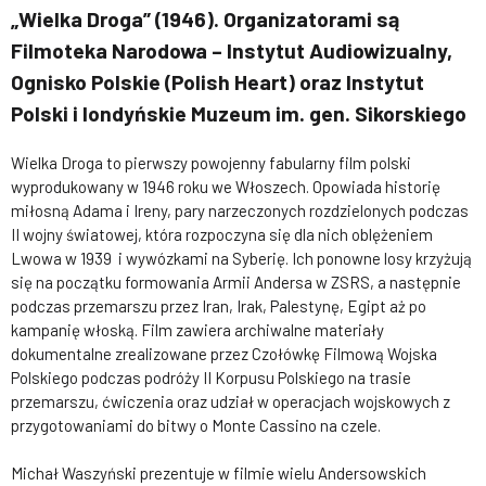
„Wielka Droga” (1946). Organizatorami są
Filmoteka Narodowa – Instytut Audiowizualny,
Ognisko Polskie (Polish Heart) oraz Instytut
Polski i londyńskie Muzeum im. gen. Sikorskiego
Wielka Droga to pierwszy powojenny fabularny film polski
wyprodukowany w 1946 roku we Włoszech. Opowiada historię
miłosną Adama i Ireny, pary narzeczonych rozdzielonych podczas
II wojny światowej, która rozpoczyna się dla nich oblężeniem
Lwowa w 1939 i wywózkami na Syberię. Ich ponowne losy krzyżują
się na początku formowania Armii Andersa w ZSRS, a następnie
podczas przemarszu przez Iran, Irak, Palestynę, Egipt aż po
kampanię włoską. Film zawiera archiwalne materiały
dokumentalne zrealizowane przez Czołówkę Filmową Wojska
Polskiego podczas podróży II Korpusu Polskiego na trasie
przemarszu, ćwiczenia oraz udział w operacjach wojskowych z
przygotowaniami do bitwy o Monte Cassino na czele.
Michał Waszyński prezentuje w filmie wielu Andersowskich