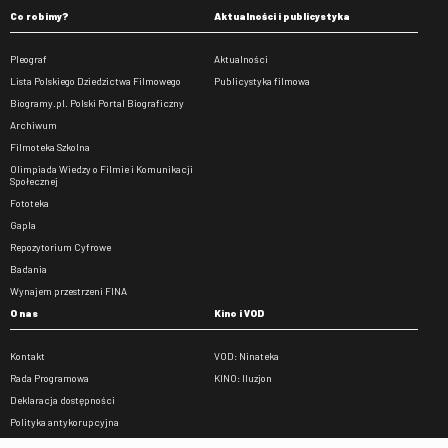
Co robimy?
Aktualności i publicystyka
Pleograf
Aktualności
Lista Polskiego Dziedzictwa Filmowego
Publicystyka filmowa
Biogramy.pl. Polski Portal Biograficzny
Archiwum
Filmoteka Szkolna
Olimpiada Wiedzy o Filmie i Komunikacji
Społecznej
Fototeka
Gapla
Repozytorium Cyfrowe
Badania
Wynajem przestrzeni FINA
O nas
Kino i VOD
Kontakt
VOD: Ninateka
Rada Programowa
KINO: Iluzjon
Deklaracja dostępności
Polityka antykorupcyjna
BIP