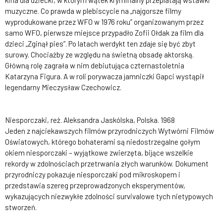
kina dla dziecki, w którym wątek kryminalny przeplatają wstawki
muzyczne. Co prawda w plebiscycie na „najgorsze filmy
wyprodukowane przez WFO w 1976 roku” organizowanym przez
samo WFO, pierwsze miejsce przypadło Zofii Ołdak za film dla
dzieci „Zginął pies”. Po latach werdykt ten zdaje się być zbyt
surowy. Chociażby ze względu na świetną obsadę aktorską.
Główną rolę zagrała w nim debiutująca czternastoletnia
Katarzyna Figura. A w roli porywacza jamniczki Gapci wystąpił
legendarny Mieczysław Czechowicz.
Niesporczaki, reż. Aleksandra Jaskólska, Polska. 1968
Jeden z najciekawszych filmów przyrodniczych Wytwórni Filmów
Oświatowych, którego bohaterami są niedostrzegalne gołym
okiem niesporczaki – wyjątkowe zwierzęta, bijące wszelkie
rekordy w zdolnościach przetrwania złych warunków. Dokument
przyrodniczy pokazuje niesporczaki pod mikroskopem i
przedstawia szereg przeprowadzonych eksperymentów,
wykazujących niezwykłe zdolności survivalowe tych nietypowych
stworzeń.