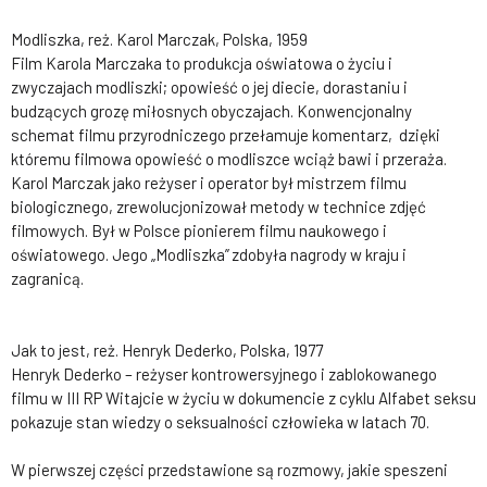
Modliszka, reż. Karol Marczak, Polska, 1959
Film Karola Marczaka to produkcja oświatowa o życiu i
zwyczajach modliszki; opowieść o jej diecie, dorastaniu i
budzących grozę miłosnych obyczajach. Konwencjonalny
schemat filmu przyrodniczego przełamuje komentarz, dzięki
któremu filmowa opowieść o modliszce wciąż bawi i przeraża.
Karol Marczak jako reżyser i operator był mistrzem filmu
biologicznego, zrewolucjonizował metody w technice zdjęć
filmowych. Był w Polsce pionierem filmu naukowego i
oświatowego. Jego „Modliszka” zdobyła nagrody w kraju i
zagranicą.
Jak to jest, reż. Henryk Dederko, Polska, 1977
Henryk Dederko – reżyser kontrowersyjnego i zablokowanego
filmu w III RP Witajcie w życiu w dokumencie z cyklu Alfabet seksu
pokazuje stan wiedzy o seksualności człowieka w latach 70.
W pierwszej części przedstawione są rozmowy, jakie speszeni