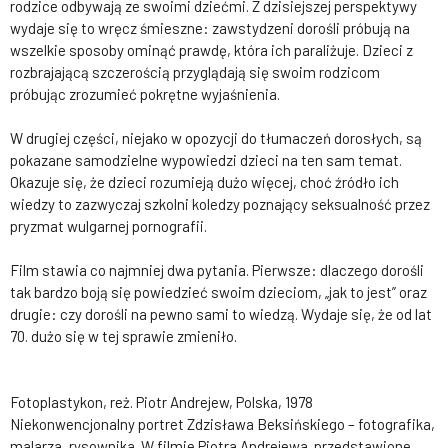
rodzice odbywają ze swoimi dziećmi. Z dzisiejszej perspektywy
wydaje się to wręcz śmieszne: zawstydzeni dorośli próbują na
wszelkie sposoby ominąć prawdę, która ich paraliżuje. Dzieci z
rozbrajającą szczerością przyglądają się swoim rodzicom
próbując zrozumieć pokrętne wyjaśnienia.
W drugiej części, niejako w opozycji do tłumaczeń dorosłych, są
pokazane samodzielne wypowiedzi dzieci na ten sam temat.
Okazuje się, że dzieci rozumieją dużo więcej, choć źródło ich
wiedzy to zazwyczaj szkolni koledzy poznający seksualność przez
pryzmat wulgarnej pornografii.
Film stawia co najmniej dwa pytania. Pierwsze: dlaczego dorośli
tak bardzo boją się powiedzieć swoim dzieciom, „jak to jest” oraz
drugie: czy dorośli na pewno sami to wiedzą. Wydaje się, że od lat
70. dużo się w tej sprawie zmieniło.
Fotoplastykon, reż. Piotr Andrejew, Polska, 1978
Niekonwencjonalny portret Zdzisława Beksińskiego – fotografika,
malarza, rysownika. W filmie Piotra Andrejewa przedstawione