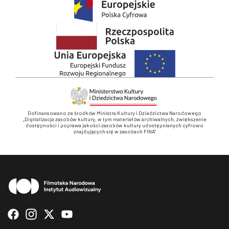
Dofinansowano ze środków Ministra Kultury i Dziedzictwa Narodowego
„Digitalizacja zasobów kultury, w tym materiałów archiwalnych, zwiększenie
dostępności i poprawa jakości zasobów kultury udostępnianych cyfrowo
znajdujących się w zasobach FINA”
Stopka