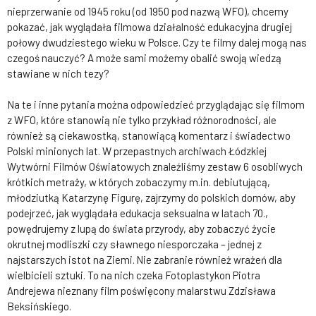
nieprzerwanie od 1945 roku (od 1950 pod nazwą WFO), chcemy
pokazać, jak wyglądała filmowa działalność edukacyjna drugiej
połowy dwudziestego wieku w Polsce. Czy te filmy dalej mogą nas
czegoś nauczyć? A może sami możemy obalić swoją wiedzą
stawiane w nich tezy?
Na te i inne pytania można odpowiedzieć przyglądając się filmom
z WFO, które stanowią nie tylko przykład różnorodności, ale
również są ciekawostką, stanowiącą komentarz i świadectwo
Polski minionych lat. W przepastnych archiwach Łódzkiej
Wytwórni Filmów Oświatowych znaleźliśmy zestaw 6 osobliwych
krótkich metraży, w których zobaczymy m.in. debiutującą,
młodziutką Katarzynę Figurę, zajrzymy do polskich domów, aby
podejrzeć, jak wyglądała edukacja seksualna w latach 70.,
powędrujemy z lupą do świata przyrody, aby zobaczyć życie
okrutnej modliszki czy sławnego niesporczaka – jednej z
najstarszych istot na Ziemi. Nie zabranie również wrażeń dla
wielbicieli sztuki. To na nich czeka Fotoplastykon Piotra
Andrejewa nieznany film poświęcony malarstwu Zdzisława
Beksińskiego.