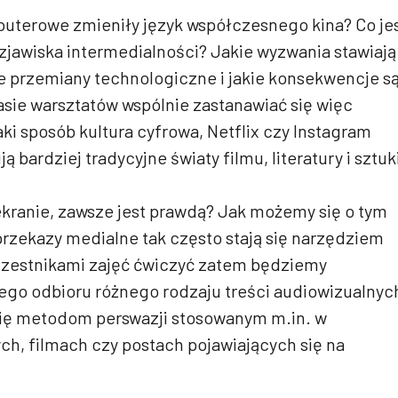
puterowe zmieniły język współczesnego kina? Co je
zjawiska intermedialności? Jakie wyzwania stawiają
e przemiany technologiczne i jakie konsekwencje s
asie warsztatów wspólnie zastanawiać się więc
ki sposób kultura cyfrowa, Netflix czy Instagram
ą bardziej tradycyjne światy filmu, literatury i sztuk
ekranie, zawsze jest prawdą? Jak możemy się o tym
rzekazy medialne tak często stają się narzędziem
czestnikami zajęć ćwiczyć zatem będziemy
go odbioru różnego rodzaju treści audiowizualnyc
 się metodom perswazji stosowanym m.in. w
h, filmach czy postach pojawiających się na