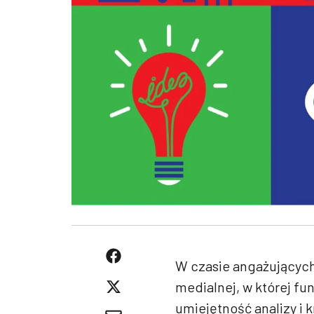
W czasie angażujących
medialnej, w której f
umiejętność analizy i 