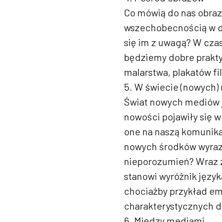
Co mówią do nas obrazy
wszechobecnością w dz
się im z uwagą? W cza
będziemy dobre prakty
malarstwa, plakatów f
5. W świecie (nowych
Świat nowych mediów j
nowości pojawiły się 
one na naszą komunikac
nowych środków wyrazu
nieporozumień? Wraz 
stanowi wyróżnik języ
chociażby przykład emo
charakterystycznych d
6. Między mediami