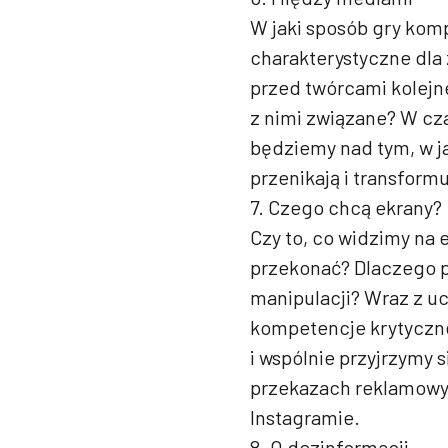
W jaki sposób gry kom
charakterystyczne dla 
przed twórcami kolejn
z nimi związane? W cz
będziemy nad tym, w ja
przenikają i transformuj
7. Czego chcą ekrany?
Czy to, co widzimy na 
przekonać? Dlaczego p
manipulacji? Wraz z u
kompetencje krytyczne
i wspólnie przyjrzymy
przekazach reklamowyc
Instagramie.
8. O dezinformacji