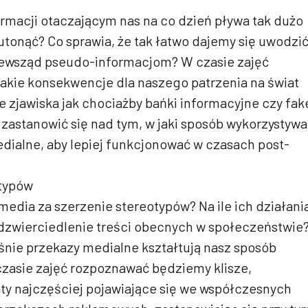
rmacji otaczającym nas na co dzień pływa tak dużo
utonąć? Co sprawia, że tak łatwo dajemy się uwodzi
zewsząd pseudo-informacjom? W czasie zajęć
akie konsekwencje dla naszego patrzenia na świat
e zjawiska jak chociażby bańki informacyjne czy fak
zastanowić się nad tym, w jaki sposób wykorzystyw
ialne, aby lepiej funkcjonować w czasach post-
otypów
edia za szerzenie stereotypów? Na ile ich działani
odzwierciedlenie treści obecnych w społeczeństwie
śnie przekazy medialne kształtują nasz sposób
czasie zajęć rozpoznawać będziemy klisze,
ty najczęściej pojawiające się we współczesnych