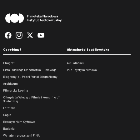
Stopka
Co robimy?
Aktualności i publicystyka
Pleograf
Aktualności
Lista Polskiego Dziedzictwa Filmowego
Publicystyka filmowa
Biogramy.pl. Polski Portal Biograficzny
Archiwum
Filmoteka Szkolna
Olimpiada Wiedzy o Filmie i Komunikacji
Społecznej
Fototeka
Gapla
Repozytorium Cyfrowe
Badania
Wynajem przestrzeni FINA