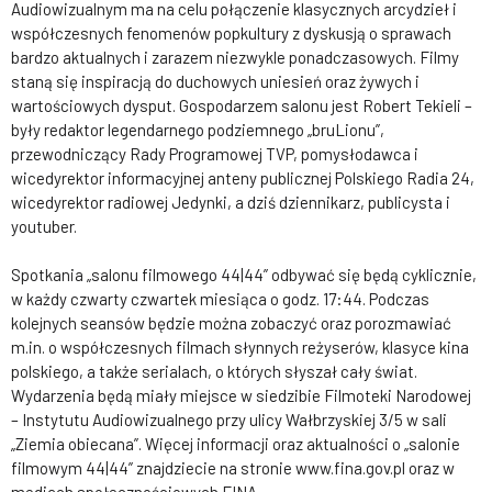
Audiowizualnym ma na celu połączenie klasycznych arcydzieł i
współczesnych fenomenów popkultury z dyskusją o sprawach
bardzo aktualnych i zarazem niezwykle ponadczasowych. Filmy
staną się inspiracją do duchowych uniesień oraz żywych i
wartościowych dysput. Gospodarzem salonu jest Robert Tekieli –
były redaktor legendarnego podziemnego „bruLionu”,
przewodniczący Rady Programowej TVP, pomysłodawca i
wicedyrektor informacyjnej anteny publicznej Polskiego Radia 24,
wicedyrektor radiowej Jedynki, a dziś dziennikarz, publicysta i
youtuber.
Spotkania „salonu filmowego 44|44” odbywać się będą cyklicznie,
w każdy czwarty czwartek miesiąca o godz. 17:44. Podczas
kolejnych seansów będzie można zobaczyć oraz porozmawiać
m.in. o współczesnych filmach słynnych reżyserów, klasyce kina
polskiego, a także serialach, o których słyszał cały świat.
Wydarzenia będą miały miejsce w siedzibie Filmoteki Narodowej
– Instytutu Audiowizualnego przy ulicy Wałbrzyskiej 3/5 w sali
„Ziemia obiecana”. Więcej informacji oraz aktualności o „salonie
filmowym 44|44” znajdziecie na stronie www.fina.gov.pl oraz w