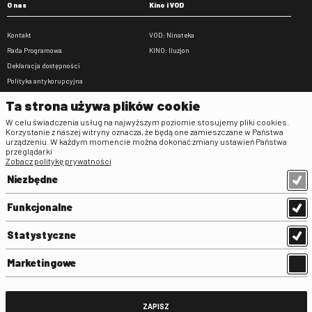
O nas
Kino i VOD
Kontakt
VOD: Ninateka
Rada Programowa
KINO: Iluzjon
Deklaracja dostępności
Polityka antykorupcyjna
BIP
Ta strona używa plików cookie
Zamówienia publiczne
W celu świadczenia usług na najwyższym poziomie stosujemy pliki cookies.
Praca w FINA
Korzystanie z naszej witryny oznacza, że będą one zamieszczane w Państwa
urządzeniu. W każdym momencie można dokonać zmiany ustawień Państwa
Regulaminy
przeglądarki
Zobacz politykę prywatności
Regulamin strony
Niezbędne
Klauzula informacyjna RODO
Regulamin użytkowania parkingu
Funkcjonalne
Regulamin użytkowania parkingu
podziemnego
Statystyczne
Standardy ochrony małoletnich
Regulamin kina Iluzjon
Marketingowe
Regulamin udziału w wydarzeniach
plenerowych na Dziedzińcu FINA
Regulamin dziedzińca
ZAPISZ
Regulamin Biblioteki