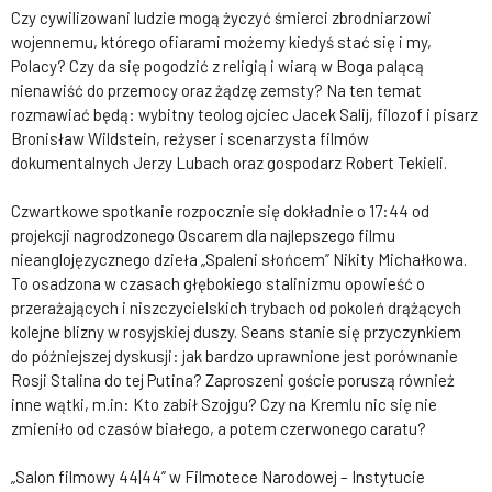
Czy cywilizowani ludzie mogą życzyć śmierci zbrodniarzowi
wojennemu, którego ofiarami możemy kiedyś stać się i my,
Polacy? Czy da się pogodzić z religią i wiarą w Boga palącą
nienawiść do przemocy oraz żądzę zemsty? Na ten temat
rozmawiać będą: wybitny teolog ojciec Jacek Salij, filozof i pisarz
Bronisław Wildstein, reżyser i scenarzysta filmów
dokumentalnych Jerzy Lubach oraz gospodarz Robert Tekieli.
Czwartkowe spotkanie rozpocznie się dokładnie o 17:44 od
projekcji nagrodzonego Oscarem dla najlepszego filmu
nieanglojęzycznego dzieła „Spaleni słońcem” Nikity Michałkowa.
To osadzona w czasach głębokiego stalinizmu opowieść o
przerażających i niszczycielskich trybach od pokoleń drążących
kolejne blizny w rosyjskiej duszy. Seans stanie się przyczynkiem
do późniejszej dyskusji: jak bardzo uprawnione jest porównanie
Rosji Stalina do tej Putina? Zaproszeni goście poruszą również
inne wątki, m.in: Kto zabił Szojgu? Czy na Kremlu nic się nie
zmieniło od czasów białego, a potem czerwonego caratu?
„Salon filmowy 44|44” w Filmotece Narodowej – Instytucie