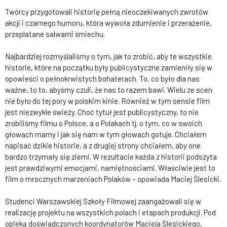
Twórcy przygotowali historię pełną nieoczekiwanych zwrotów
akcji i czarnego humoru, która wywoła zdumienie i przerażenie,
przeplatane salwami śmiechu.
Najbardziej rozmyślaliśmy o tym, jak to zrobić, aby te wszystkie
historie, które na początku były publicystyczne zamieniły się w
opowieści o pełnokrwistych bohaterach. To, co było dla nas
ważne, to to, abyśmy czuli, że nas to razem bawi. Wielu ze scen
nie było do tej pory w polskim kinie. Również w tym sensie film
jest niezwykle świeży. Choć tytuł jest publicystyczny, to nie
zrobiliśmy filmu o Polsce, a o Polakach tj. o tym, co w swoich
głowach mamy i jak się nam w tym głowach gotuje. Chciałem
napisać dzikie historie, a z drugiej strony chciałem, aby one
bardzo trzymały się ziemi. W rezultacie każda z historii podszyta
jest prawdziwymi emocjami, namiętnościami. Właściwie jest to
film o mrocznych marzeniach Polaków – opowiada Maciej Ślesicki.
Studenci Warszawskiej Szkoły Filmowej zaangażowali się w
realizację projektu na wszystkich polach i etapach produkcji. Pod
opieką doświadczonych koordynatorów Macieja Ślesickiego,