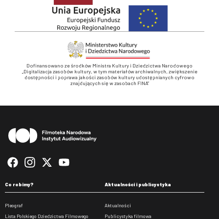
Dofinansowano ze środków Ministra Kultury i Dziedzictwa Narodowego
„Digitalizacja zasobów kultury, w tym materiałów archiwalnych, zwiększenie
dostępności i poprawa jakości zasobów kultury udostępnianych cyfrowo
znajdujących się w zasobach FINA”
Stopka
Co robimy?
Aktualności i publicystyka
Pleograf
Aktualności
Lista Polskiego Dziedzictwa Filmowego
Publicystyka filmowa