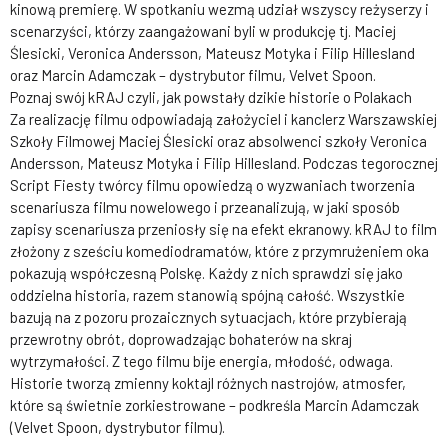
kinową premierę. W spotkaniu wezmą udział wszyscy reżyserzy i
scenarzyści, którzy zaangażowani byli w produkcję tj. Maciej
Ślesicki, Veronica Andersson, Mateusz Motyka i Filip Hillesland
oraz Marcin Adamczak – dystrybutor filmu, Velvet Spoon.
Poznaj swój kRAJ czyli, jak powstały dzikie historie o Polakach
Za realizację filmu odpowiadają założyciel i kanclerz Warszawskiej
Szkoły Filmowej Maciej Ślesicki oraz absolwenci szkoły Veronica
Andersson, Mateusz Motyka i Filip Hillesland. Podczas tegorocznej
Script Fiesty twórcy filmu opowiedzą o wyzwaniach tworzenia
scenariusza filmu nowelowego i przeanalizują, w jaki sposób
zapisy scenariusza przeniosły się na efekt ekranowy. kRAJ to film
złożony z sześciu komediodramatów, które z przymrużeniem oka
pokazują współczesną Polskę. Każdy z nich sprawdzi się jako
oddzielna historia, razem stanowią spójną całość. Wszystkie
bazują na z pozoru prozaicznych sytuacjach, które przybierają
przewrotny obrót, doprowadzając bohaterów na skraj
wytrzymałości. Z tego filmu bije energia, młodość, odwaga.
Historie tworzą zmienny koktajl różnych nastrojów, atmosfer,
które są świetnie zorkiestrowane – podkreśla Marcin Adamczak
(Velvet Spoon, dystrybutor filmu).