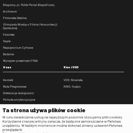
Biogramy.pl. Polski Portal Biograficzny
Archiwum
Filmoteka Szkolna
Olimpiada Wiedzy o Filmie i Komunikacji
Społecznej
Fototeka
Gapla
Repozytorium Cyfrowe
Badania
Wynajem przestrzeni FINA
O nas
Kino i VOD
Kontakt
VOD: Ninateka
Rada Programowa
KINO: Iluzjon
Deklaracja dostępności
Polityka antykorupcyjna
BIP
Ta strona używa plików cookie
Zamówienia publiczne
W celu świadczenia usług na najwyższym poziomie stosujemy pliki cookies.
Praca w FINA
Korzystanie z naszej witryny oznacza, że będą one zamieszczane w Państwa
urządzeniu. W każdym momencie można dokonać zmiany ustawień Państwa
Regulaminy
przeglądarki