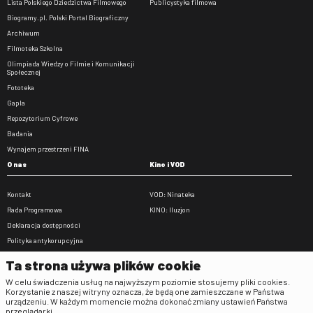
Lista Polskiego Dziedzictwa Filmowego
Publicystyka filmowa
Biogramy.pl. Polski Portal Biograficzny
Archiwum
Filmoteka Szkolna
Olimpiada Wiedzy o Filmie i Komunikacji
Społecznej
Fototeka
Gapla
Repozytorium Cyfrowe
Badania
Wynajem przestrzeni FINA
O nas
Kino i VOD
Kontakt
VOD: Ninateka
Rada Programowa
KINO: Iluzjon
Deklaracja dostępności
Polityka antykorupcyjna
BIP
Ta strona używa plików cookie
Zamówienia publiczne
W celu świadczenia usług na najwyższym poziomie stosujemy pliki cookies.
Praca w FINA
Korzystanie z naszej witryny oznacza, że będą one zamieszczane w Państwa
urządzeniu. W każdym momencie można dokonać zmiany ustawień Państwa
Regulaminy
przeglądarki