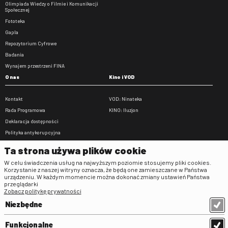
Olimpiada Wiedzy o Filmie i Komunikacji
Społecznej
Fototeka
Gapla
Repozytorium Cyfrowe
Badania
Wynajem przestrzeni FINA
O nas
Kino i VOD
Kontakt
VOD: Ninateka
Rada Programowa
KINO: Iluzjon
Deklaracja dostępności
Polityka antykorupcyjna
BIP
Ta strona używa plików cookie
Zamówienia publiczne
W celu świadczenia usług na najwyższym poziomie stosujemy pliki cookies.
Praca w FINA
Korzystanie z naszej witryny oznacza, że będą one zamieszczane w Państwa
urządzeniu. W każdym momencie można dokonać zmiany ustawień Państwa
Regulaminy
przeglądarki
Zobacz politykę prywatności
Regulamin strony
Niezbędne
Klauzula informacyjna RODO
Regulamin użytkowania parkingu
Funkcjonalne