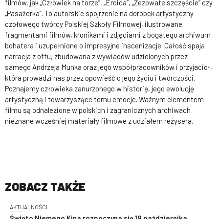
filmów, jak „Człowiek na torze”, „Eroica”, „Zezowate szczęście” czy
„Pasażerka”. To autorskie spojrzenie na dorobek artystyczny
czołowego twórcy Polskiej Szkoły Filmowej, ilustrowane
fragmentami filmów, kronikami i zdjęciami z bogatego archiwum
bohatera i uzupełnione o impresyjne inscenizacje. Całość spaja
narracja z offu, zbudowana z wywiadów udzielonych przez
samego Andrzeja Munka oraz jego współpracowników i przyjaciół,
która prowadzi nas przez opowieść o jego życiu i twórczości.
Poznajemy człowieka zanurzonego w historię, jego ewolucję
artystyczną i towarzyszące temu emocje. Ważnym elementem
filmu są odnalezione w polskich i zagranicznych archiwach
nieznane wcześniej materiały filmowe z udziałem reżysera.
ZOBACZ TAKŻE
AKTUALNOŚCI
Święto Niemego Kina rozpoczyna się 19 października