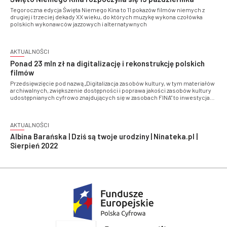
Tegoroczna edycja Święta Niemego Kina to 11 pokazów filmów niemych z
drugiej i trzeciej dekady XX wieku, do których muzykę wykona czołówka
polskich wykonawców jazzowych i alternatywnych
AKTUALNOŚCI
Ponad 23 mln zł na digitalizację i rekonstrukcję polskich
filmów
Przedsięwzięcie pod nazwą „Digitalizacja zasobów kultury, w tym materiałów
archiwalnych, zwiększenie dostępności i poprawa jakości zasobów kultury
udostępnianych cyfrowo znajdujących się w zasobach FINA” to inwestycja
współfinansowana przez Unię Europejską ze środków Europejskiego
Funduszu Rozwoju Regionalnego w ramach Programu Operacyjnego
Polska Cyfrowa na lata 2014-2020.
AKTUALNOŚCI
Albina Barańska | Dziś są twoje urodziny | Ninateka.pl |
Sierpień 2022