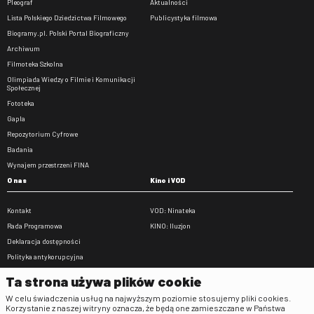
Pleograf
Aktualności
Lista Polskiego Dziedzictwa Filmowego
Publicystyka filmowa
Biogramy.pl. Polski Portal Biograficzny
Archiwum
Filmoteka Szkolna
Olimpiada Wiedzy o Filmie i Komunikacji
Społecznej
Fototeka
Gapla
Repozytorium Cyfrowe
Badania
Wynajem przestrzeni FINA
O nas
Kino i VOD
Kontakt
VOD: Ninateka
Rada Programowa
KINO: Iluzjon
Deklaracja dostępności
Polityka antykorupcyjna
BIP
Ta strona używa plików cookie
Zamówienia publiczne
W celu świadczenia usług na najwyższym poziomie stosujemy pliki cookies.
Praca w FINA
Korzystanie z naszej witryny oznacza, że będą one zamieszczane w Państwa