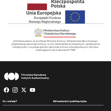
Dofinansowano ze środków Ministra Kultury i Dziedzictwa Narodowego
„Digitalizacja zasobów kultury, w tym materiałów archiwalnych, zwiększenie
dostępności i poprawa jakości zasobów kultury udostępnianych cyfrowo
znajdujących się w zasobach FINA”
Stopka
Co robimy?
Aktualności i publicystyka