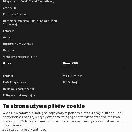
Biogramy.pl. Polski Portal Biograficzny
Archiwum
Filmoteka Szkolna
Olimpiada Wiedzy o Filmie i Komunikacji
Społecznej
Fototeka
Gapla
Repozytorium Cyfrowe
Badania
Wynajem przestrzeni FINA
O nas
Kino i VOD
Kontakt
VOD: Ninateka
Rada Programowa
KINO: Iluzjon
Deklaracja dostępności
Polityka antykorupcyjna
BIP
Ta strona używa plików cookie
Zamówienia publiczne
W celu świadczenia usług na najwyższym poziomie stosujemy pliki cookies.
Praca w FINA
Korzystanie z naszej witryny oznacza, że będą one zamieszczane w Państwa
urządzeniu. W każdym momencie można dokonać zmiany ustawień Państwa
Regulaminy
przeglądarki
Zobacz politykę prywatności