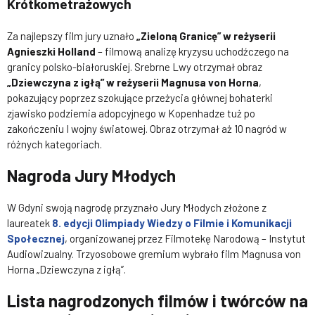
Krótkometrażowych
Za najlepszy film jury uznało
„Zieloną Granicę” w reżyserii
Agnieszki Holland
– filmową analizę kryzysu uchodźczego na
granicy polsko-białoruskiej. Srebrne Lwy otrzymał obraz
„Dziewczyna z igłą” w reżyserii Magnusa von Horna
,
pokazujący poprzez szokujące przeżycia głównej bohaterki
zjawisko podziemia adopcyjnego w Kopenhadze tuż po
zakończeniu I wojny światowej. Obraz otrzymał aż 10 nagród w
różnych kategoriach.
Nagroda Jury Młodych
W Gdyni swoją nagrodę przyznało Jury Młodych złożone z
laureatek
8. edycji Olimpiady Wiedzy o Filmie i Komunikacji
Społecznej
, organizowanej przez Filmotekę Narodową – Instytut
Audiowizualny. Trzyosobowe gremium wybrało film Magnusa von
Horna „Dziewczyna z igłą”.
Lista nagrodzonych filmów i twórców na