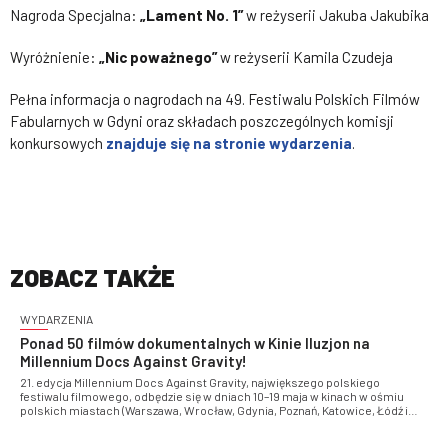
Nagroda Specjalna:
„Lament No. 1”
w reżyserii Jakuba Jakubika
Wyróżnienie:
„Nic poważnego”
w reżyserii Kamila Czudeja
Pełna informacja o nagrodach na 49. Festiwalu Polskich Filmów
Fabularnych w Gdyni oraz składach poszczególnych komisji
konkursowych
znajduje się na stronie wydarzenia
.
ZOBACZ TAKŻE
WYDARZENIA
Ponad 50 filmów dokumentalnych w Kinie Iluzjon na
Millennium Docs Against Gravity!
21. edycja Millennium Docs Against Gravity, największego polskiego
festiwalu filmowego, odbędzie się w dniach 10–19 maja w kinach w ośmiu
polskich miastach (Warszawa, Wrocław, Gdynia, Poznań, Katowice, Łódź i
Bydgoszcz) oraz od 21 maja do 3 czerwca online na mdag.pl! W tym roku
zapraszamy również do Kina Iluzjon, gdzie w ramach warszawskiej części