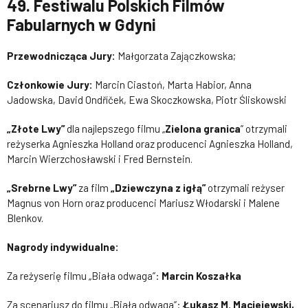
49. Festiwalu Polskich Filmów
Fabularnych w Gdyni
Przewodnicząca Jury:
Małgorzata Zajączkowska;
Członkowie Jury:
Marcin Ciastoń, Marta Habior, Anna
Jadowska, David Ondříček, Ewa Skoczkowska, Piotr Śliskowski
„Złote Lwy”
dla najlepszego filmu „
Zielona granica
” otrzymali
reżyserka Agnieszka Holland oraz producenci Agnieszka Holland,
Marcin Wierzchosławski i Fred Bernstein.
„Srebrne Lwy”
za film
„Dziewczyna z igłą”
otrzymali reżyser
Magnus von Horn oraz producenci Mariusz Włodarski i Malene
Blenkov.
Nagrody indywidualne:
Za reżyserię filmu „Biała odwaga”:
Marcin Koszałka
Za scenariusz do filmu „Biała odwaga”:
Łukasz M. Maciejewski,