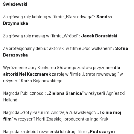
Świeżewski
Za główną rolę kobiecą w filmie „Biała odwaga”:
Sandra
Drzymalska
Za główną rolę męską w filmie „Wróbel”:
Jacek Borusiński
Za profesjonalny debiut aktorski w filmie „Pod wulkanem”:
Sofiia
Berezovska
Wyróżnienie Jury Konkursu Głównego zostało przyznane
dla
aktorki Nel Kaczmarek
za rolę w filmie „Utrata równowagi” w
reżyserii Korka Bojanowskiego
Nagroda Publiczności
: „Zielona Granica”
w reżyserii Agnieszki
Holland
Nagroda „Złoty Pazur im. Andrzeja Żuławskiego”:
„To nie mój
film”
w reżyserii Marii Zbąskiej, producentka Inga Kruk
Nagroda za debiut reżyserski lub drugi film:
„Pod szarym