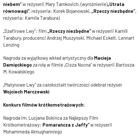
niebem”
w reżyserii Mary Tamkovich, (wyróżnienie)
„Utrata
równowagi”
, reżyseria: Korek Bojanowski,
„Rzeczy niezbędne”
,
reżyseria: Kamila Tarabura)
„Szafirowe Lwy”: film
„Rzeczy niezbędne”
w reżyserii Kamili
Tarabury, producenci Andrzej Muszyński, Michael Eckelt, Lennart
Lenzing
Nagroda za wyjątkowy wkład artystyczny dla
Macieja
Damięckiego
za rolę w filmie „Cisza Nocna” w reżyserii Bartosza
M. Kowalskiego
„Platynowe Lwy” za całokształt twórczości odebrał reżyser
Wojciech Marczewski
Konkurs filmów krótkometrażowych:
Nagroda im. Lucjana Bokińca za Najlepszy Film
Krótkometrażowy:
Pomarańcza z Jaffy”
w reżyserii
Mohammeda Almughanniego