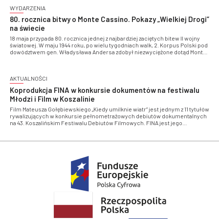
festiwalu pokażemy ponad 50 filmów dokumentalnych! FINA jest oficjalnym
WYDARZENIA
partnerem wydarzenia
80. rocznica bitwy o Monte Cassino. Pokazy „Wielkiej Drogi”
na świecie
18 maja przypada 80. rocznica jednej z najbardziej zaciętych bitew II wojny
światowej. W maju 1944 roku, po wielu tygodniach walk, 2. Korpus Polski pod
dowództwem gen. Władysława Andersa zdobył niezwyciężone dotąd Monte
Cassino, zawieszając na wzgórzu klasztornym biało-czerwoną flagę.
Filmoteka Narodowa – Instytut Audiowizualny organizuje z tej okazji pięć
zagranicznych pokazów filmu „Wielka Droga” Michała Waszyńskiego
AKTUALNOŚCI
Koprodukcja FINA w konkursie dokumentów na festiwalu
Młodzi i Film w Koszalinie
Film Mateusza Gołębiewskiego „Kiedy umilknie wiatr” jest jednym z 11 tytułów
rywalizujących w konkursie pełnometrażowych debiutów dokumentalnych
na 43. Koszalińskim Festiwalu Debiutów Filmowych. FINA jest jego
koproducentem