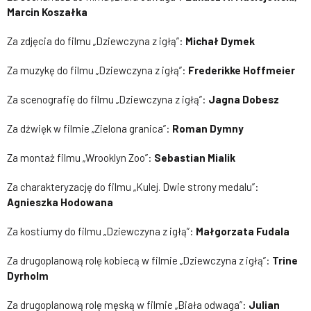
Marcin Koszałka
Za zdjęcia do filmu „Dziewczyna z igłą”:
Michał Dymek
Za muzykę do filmu „Dziewczyna z igłą”:
Frederikke Hoffmeier
Za scenografię do filmu „Dziewczyna z igłą”:
Jagna Dobesz
Za dźwięk w filmie „Zielona granica”:
Roman Dymny
Za montaż filmu „Wrooklyn Zoo”:
Sebastian Mialik
Za charakteryzację do filmu „Kulej. Dwie strony medalu”:
Agnieszka Hodowana
Za kostiumy do filmu „Dziewczyna z igłą”:
Małgorzata Fudala
Za drugoplanową rolę kobiecą w filmie „Dziewczyna z igłą”:
Trine
Dyrholm
Za drugoplanową rolę męską w filmie „Biała odwaga”:
Julian