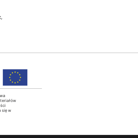
,
twa
ateriałów
ści
 się w