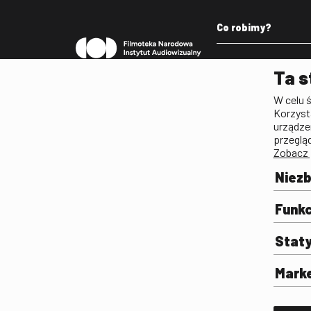
Co robimy?
Pleograf
Ta s
Lista Polskiego Dzied
W celu 
Filmowego
Korzyst
Biogramy.pl. Polski Po
urządze
Biograficzny
przeglą
Zobacz 
Archiwum
Filmoteka Szkolna
Niez
Olimpiada Wiedzy o Fil
Komunikacji Społeczne
Funkc
Fototeka
Stat
Gapla
Repozytorium Cyfrowe
Mark
Badania
Wynajem przestrzeni 