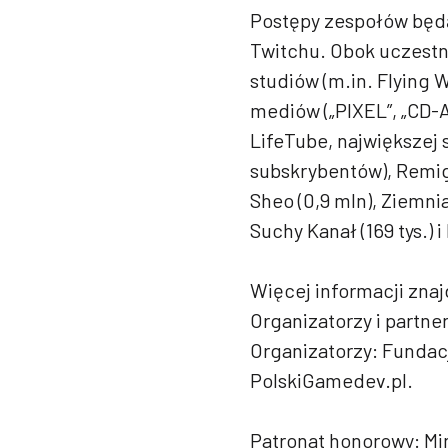
Postępy zespołów będ
Twitchu. Obok uczestni
studiów (m.in. Flying W
mediów („PIXEL”, „CD-A
LifeTube, największej 
subskrybentów), Remigi
Sheo (0,9 mln), Ziemniak 
Suchy Kanał (169 tys.) i
Więcej informacji znaj
Organizatorzy i partne
Organizatorzy: Fundac
PolskiGamedev.pl.
Patronat honorowy: Mi