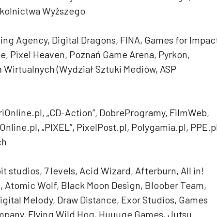
Szkolnictwa Wyższego
ing Agency, Digital Dragons, FINA, Games for Impac
be, Pixel Heaven, Poznań Game Arena, Pyrkon,
ń Wirtualnych (Wydział Sztuki Mediów, ASP
riOnline.pl, „CD-Action”, DobreProgramy, FilmWeb,
nline.pl, „PIXEL”, PixelPost.pl, Polygamia.pl, PPE.pl
ch
t studios, 7 levels, Acid Wizard, Afterburn, All in!
, Atomic Wolf, Black Moon Design, Bloober Team,
igital Melody, Draw Distance, Exor Studios, Games
pany, Flying Wild Hog, Huuuge Games, Jutsu