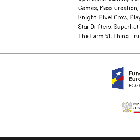
Games, Mass Creation,
Knight, Pixel Crow, Pla
Star Drifters, Superho
The Farm 51, Thing Tru
Stopka