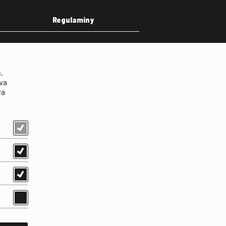
Regulaminy
eka
Regulamin strony
on
Klauzula informacyjna RODO
.
Regulamin użytkowania
wa
parkingu
wa
Regulamin użytkowania
parkingu podziemnego
Standardy ochrony
małoletnich
Regulamin kina Iluzjon
Regulamin udziału w
wydarzeniach plenerowych
na Dziedzińcu FINA
Regulamin dziedzińca
Regulamin Biblioteki