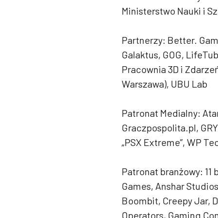
Ministerstwo Nauki i 
Partnerzy: Better. Gam
Galaktus, GOG, LifeTu
Pracownia 3D i Zdarze
Warszawa), UBU Lab
Patronat Medialny: Ata
Graczpospolita.pl, GRYO
„PSX Extreme”, WP Te
Patronat branżowy: 11 bi
Games, Anshar Studios
Boombit, Creepy Jar, D
Operators, Gaming Com