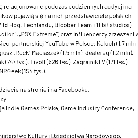
ą relacjonowane podczas codziennych audycji na
ków pojawią się na nich przedstawiciele polskich
ild Hog, Techlandu, Bloober Team i 11 bit studios),
ction”, „PSX Extreme”) oraz influencerzy zrzeszeni 
sieci partnerskiej YouTube w Polsce: Kaluch (1,7 mln
usz „Rock” Maciaszek (1,5 mln), dealereq (1,2 mln),
(747 tys.), Tivolt (626 tys.), ZagrajnikTV (171 tys.),
 NRGeek (154 tys.).
dziecie na stronie i na Facebooku.
rzy
ja Indie Games Polska, Game Industry Conference,
nisterstwo Kultury i Dziedzictwa Narodowego,