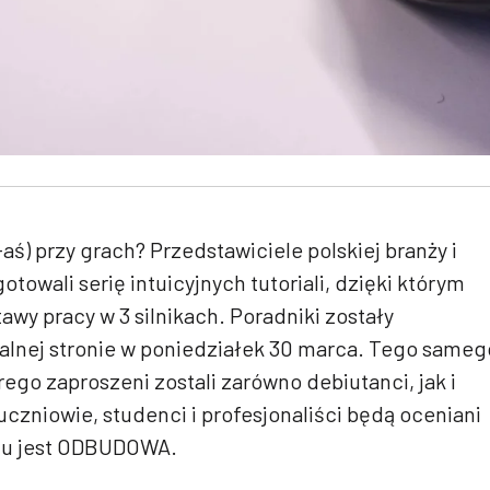
aś) przy grach? Przedstawiciele polskiej branży i
towali serię intuicyjnych tutoriali, dzięki którym
awy pracy w 3 silnikach. Poradniki zostały
alnej stronie w poniedziałek 30 marca. Tego sameg
rego zaproszeni zostali zarówno debiutanci, jak i
czniowie, studenci i profesjonaliści będą oceniani
mu jest ODBUDOWA.