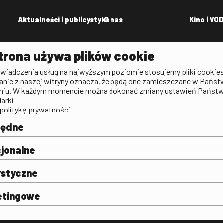
Aktualności i publicystyka
O nas
Kino i VOD
Aktualności
Kontakt
VOD: Ninat
trona używa plików cookie
zictwa
Publicystyka filmowa
Rada Programowa
KINO: Iluzj
świadczenia usług na najwyższym poziomie stosujemy pliki cookies
Deklaracja dostępności
anie z naszej witryny oznacza, że będą one zamieszczane w Państ
rtal
niu. W każdym momencie można dokonać zmiany ustawień Państ
Polityka antykorupcyjna
darki
politykę prywatności
BIP
Zamówienia publiczne
będne
Praca w FINA
mie i
j
jonalne
ystyczne
etingowe
FINA