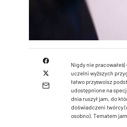
Nigdy nie pracowałeś(-
uczelni wyższych przygo
łatwo przyswoisz podst
udostępnione na specj
dnia ruszył jam, do któ
doświadczeni twórcy (u
osobno). Tematem ja