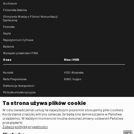
Archiwum
Filmoteka Szkolna
Olimpiada Wiedzy o Filmie i Komunikacji
Społecznej
Fototeka
Gapla
Repozytorium Cyfrowe
Badania
Wynajem przestrzeni FINA
O nas
Kino i VOD
Kontakt
VOD: Ninateka
Rada Programowa
KINO: Iluzjon
Deklaracja dostępności
Polityka antykorupcyjna
BIP
Ta strona używa plików cookie
Zamówienia publiczne
W celu świadczenia usług na najwyższym poziomie stosujemy pliki cookies.
Praca w FINA
Korzystanie z naszej witryny oznacza, że będą one zamieszczane w Państwa
urządzeniu. W każdym momencie można dokonać zmiany ustawień Państwa
Regulaminy
przeglądarki
Zobacz politykę prywatności
Regulamin strony