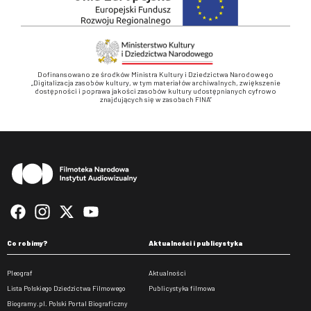
Dofinansowano ze środków Ministra Kultury i Dziedzictwa Narodowego
„Digitalizacja zasobów kultury, w tym materiałów archiwalnych, zwiększenie
dostępności i poprawa jakości zasobów kultury udostępnianych cyfrowo
znajdujących się w zasobach FINA”
Stopka
Co robimy?
Aktualności i publicystyka
Pleograf
Aktualności
Lista Polskiego Dziedzictwa Filmowego
Publicystyka filmowa
Biogramy.pl. Polski Portal Biograficzny